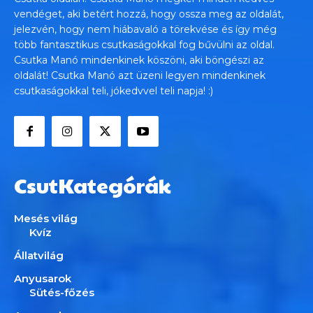
vendéget, aki betért hozzá, hogy ossza meg az oldalát,
jelezvén, hogy nem hiábavaló a törekvése és így még
több fantasztikus csutkaságokkal fog bűvülni az oldal.
Csutka Manó mindenkinek köszöni, aki böngészi az
oldalát! Csutka Manó azt üzeni legyen mindenkinek
csutkaságokkal teli, jókedvvel teli napja! :)
CsutKategórák
Mesés világ
Kvíz
Állatvilág
Anyusarok
Sütés-főzés