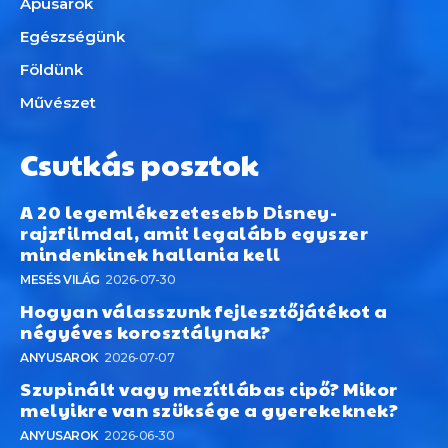
Apusarok
Egészségünk
Földünk
Művészet
Csutkás posztok
A 20 legemlékezetesebb Disney-
rajzfilmdal, amit legalább egyszer
mindenkinek hallania kell
MESÉS VILÁG
2026-07-30
Hogyan válasszunk fejlesztőjátékot a
négyéves korosztálynak?
ANYUSAROK
2026-07-07
Szupinált vagy mezítlábas cipő? Mikor
melyikre van szüksége a gyerekeknek?
ANYUSAROK
2026-06-30