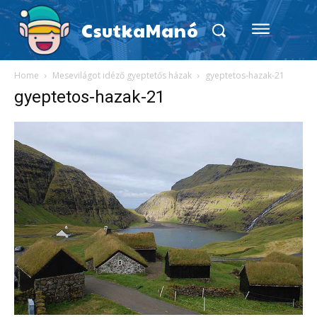
CsutkaManó
Home
Mesevilágot idéző gyeptetős házak
gyeptetos-hazak-21
gyeptetos-hazak-21