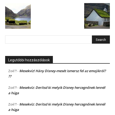
Legutóbbi hozzászólások
Mesekvíz! Hány Disney-mesét ismersz fel az emojikról?
Zoé??
-
??
Mesekvíz: Derítsd ki melyik Disney hercegnőnek lennél
Zoé??
-
a húga
Mesekvíz: Derítsd ki melyik Disney hercegnőnek lennél
Zoé??
-
a húga