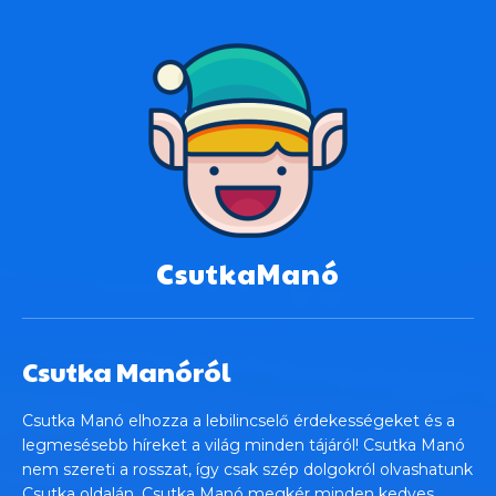
CsutkaManó
Csutka Manóról
Csutka Manó elhozza a lebilincselő érdekességeket és a
legmesésebb híreket a világ minden tájáról! Csutka Manó
nem szereti a rosszat, így csak szép dolgokról olvashatunk
Csutka oldalán. Csutka Manó megkér minden kedves