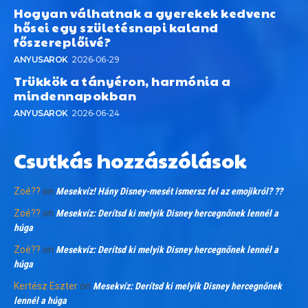
Hogyan válhatnak a gyerekek kedvenc
hősei egy születésnapi kaland
főszereplőivé?
ANYUSAROK
2026-06-29
Trükkök a tányéron, harmónia a
mindennapokban
ANYUSAROK
2026-06-24
Csutkás hozzászólások
Zoé??
on
Mesekvíz! Hány Disney-mesét ismersz fel az emojikról? ??
Zoé??
on
Mesekvíz: Derítsd ki melyik Disney hercegnőnek lennél a
húga
Zoé??
on
Mesekvíz: Derítsd ki melyik Disney hercegnőnek lennél a
húga
Kertész Eszter
on
Mesekvíz: Derítsd ki melyik Disney hercegnőnek
lennél a húga