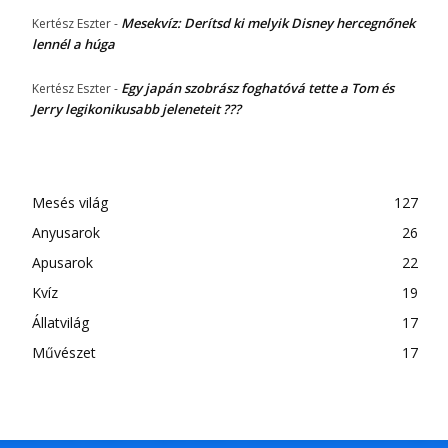
Mesekvíz: Derítsd ki melyik Disney hercegnőnek
Kertész Eszter
-
lennél a húga
Egy japán szobrász foghatóvá tette a Tom és
Kertész Eszter
-
Jerry legikonikusabb jeleneteit ???
Mesés világ
127
Anyusarok
26
Apusarok
22
Kvíz
19
Állatvilág
17
Művészet
17