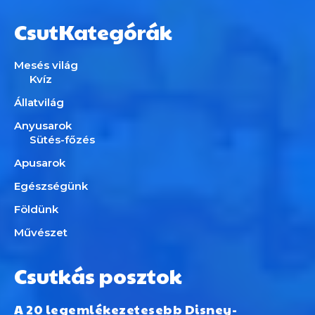
CsutKategórák
Mesés világ
Kvíz
Állatvilág
Anyusarok
Sütés-főzés
Apusarok
Egészségünk
Földünk
Művészet
Csutkás posztok
A 20 legemlékezetesebb Disney-