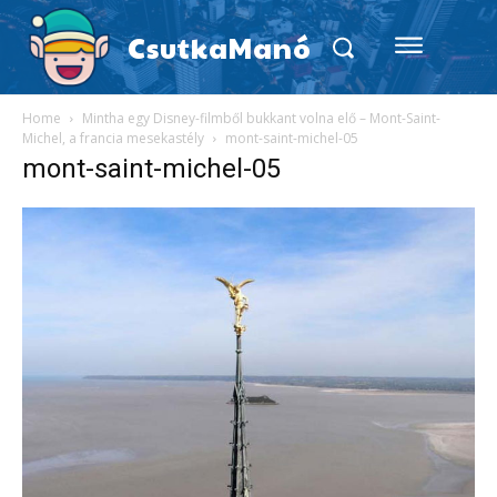
CsutkaManó
Home
Mintha egy Disney-filmből bukkant volna elő – Mont-Saint-
Michel, a francia mesekastély
mont-saint-michel-05
mont-saint-michel-05