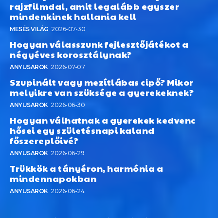
rajzfilmdal, amit legalább egyszer
mindenkinek hallania kell
MESÉS VILÁG
2026-07-30
Hogyan válasszunk fejlesztőjátékot a
négyéves korosztálynak?
ANYUSAROK
2026-07-07
Szupinált vagy mezítlábas cipő? Mikor
melyikre van szüksége a gyerekeknek?
ANYUSAROK
2026-06-30
Hogyan válhatnak a gyerekek kedvenc
hősei egy születésnapi kaland
főszereplőivé?
ANYUSAROK
2026-06-29
Trükkök a tányéron, harmónia a
mindennapokban
ANYUSAROK
2026-06-24