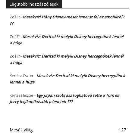
Legutóbbi hozzászólások
Mesekvíz! Hány Disney-mesét ismersz fel az emojikról?
Zoé??
-
??
Mesekvíz: Derítsd ki melyik Disney hercegnőnek lennél
Zoé??
-
a húga
Mesekvíz: Derítsd ki melyik Disney hercegnőnek lennél
Zoé??
-
a húga
Mesekvíz: Derítsd ki melyik Disney hercegnőnek
Kertész Eszter
-
lennél a húga
Egy japán szobrász foghatóvá tette a Tom és
Kertész Eszter
-
Jerry legikonikusabb jeleneteit ???
Mesés világ
127