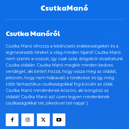
CsutkaManó
Csutka Manóról
Csutka Manó elhozza a lebilincselő érdekességeket és a
legmesésebb híreket a világ minden tájáról! Csutka Manó
nem szereti a rosszat, így csak szép dolgokról olvashatunk
Csutka oldalán. Csutka Manó megkér minden kedves
vendéget, aki betért hozzá, hogy ossza meg az oldalát,
jelezvén, hogy nem hiábavaló a törekvése és így még
több fantasztikus csutkaságokkal fog bűvülni az oldal.
Csutka Manó mindenkinek köszöni, aki böngészi az
oldalát! Csutka Manó azt üzeni legyen mindenkinek
csutkaságokkal teli, jókedvvel teli napja! :)