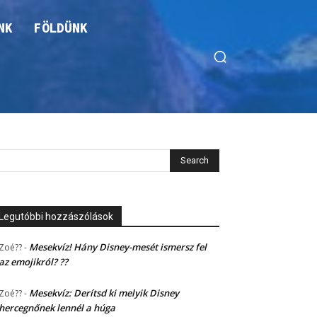
NK
FÖLDÜNK
Legutóbbi hozzászólások
Mesekvíz! Hány Disney-mesét ismersz fel
Zoé??
-
az emojikról? ??
Mesekvíz: Derítsd ki melyik Disney
Zoé??
-
hercegnőnek lennél a húga