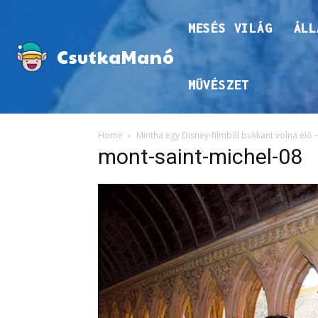
MESÉS VILÁG
ÁLL
CsutkaManó
MŰVÉSZET
Home
Mintha egy Disney-filmből bukkant volna elő –
mont-saint-michel-08