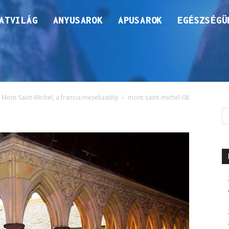
ATVILÁG
ANYUSAROK
APUSAROK
EGÉSZSÉGÜ
 Mont-Saint-Michel, a francia mesekastély
mont-saint-michel-08