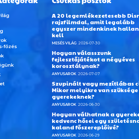
Kategórák
Csutkás posztok
A 20 legemlékezetesebb Dis
ilág
rajzfilmdal, amit legalább
egyszer mindenkinek hallan
ág
kell
rok
MESÉS VILÁG
2026-07-30
s-főzés
Hogyan válasszunk
ok
fejlesztőjátékot a négyéves
korosztálynak?
égünk
k
ANYUSAROK
2026-07-07
Szupinált vagy mezítlábas c
et
Mikor melyikre van szüksége
gyerekeknek?
ANYUSAROK
2026-06-30
Hogyan válhatnak a gyerek
kedvenc hősei egy születésn
kaland főszereplőivé?
ANYUSAROK
2026-06-29