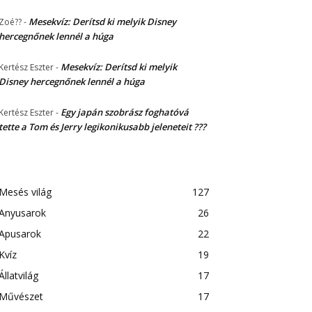
Mesekvíz: Derítsd ki melyik Disney
Zoé??
-
hercegnőnek lennél a húga
Mesekvíz: Derítsd ki melyik
Kertész Eszter
-
Disney hercegnőnek lennél a húga
Egy japán szobrász foghatóvá
Kertész Eszter
-
tette a Tom és Jerry legikonikusabb jeleneteit ???
Mesés világ
127
Anyusarok
26
Apusarok
22
Kvíz
19
Állatvilág
17
Művészet
17