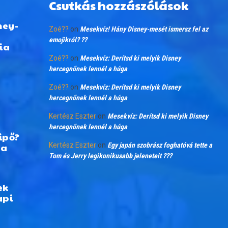
Csutkás hozzászólások
ney-
Zoé??
on
Mesekvíz! Hány Disney-mesét ismersz fel az
emojikról? ??
ia
Zoé??
on
Mesekvíz: Derítsd ki melyik Disney
hercegnőnek lennél a húga
Zoé??
on
Mesekvíz: Derítsd ki melyik Disney
hercegnőnek lennél a húga
Kertész Eszter
on
Mesekvíz: Derítsd ki melyik Disney
hercegnőnek lennél a húga
ipő?
 a
Kertész Eszter
on
Egy japán szobrász foghatóvá tette a
Tom és Jerry legikonikusabb jeleneteit ???
ek
api