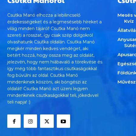
Csutka Manóról
Csut
Mesés v
Csutka Manó elhozza a lebilincselő
Kvíz
érdekességeket és a legmesésebb híreket a
világ minden tájáról! Csutka Manó nem
Állatvil
szereti a rosszat, így csak szép dolgokról
Anyusa
olvashatunk Csutka oldalán. Csutka Manó
Süté
megkér minden kedves vendéget, aki
Apusar
betért hozzá, hogy ossza meg az oldalát,
jelezvén, hogy nem hiábavaló a törekvése és
Egészs
így még több fantasztikus csutkaságokkal
Földün
fog bűvülni az oldal. Csutka Manó
Művész
mindenkinek köszöni, aki böngészi az
oldalát! Csutka Manó azt üzeni legyen
mindenkinek csutkaságokkal teli, jókedvvel
teli napja! :)