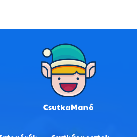
CsutkaManó