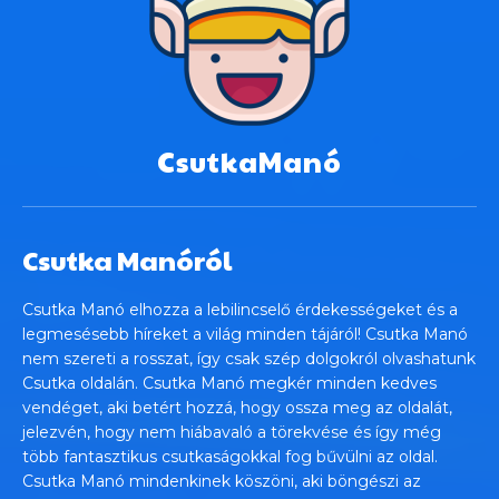
CsutkaManó
Csutka Manóról
Csutka Manó elhozza a lebilincselő érdekességeket és a
legmesésebb híreket a világ minden tájáról! Csutka Manó
nem szereti a rosszat, így csak szép dolgokról olvashatunk
Csutka oldalán. Csutka Manó megkér minden kedves
vendéget, aki betért hozzá, hogy ossza meg az oldalát,
jelezvén, hogy nem hiábavaló a törekvése és így még
több fantasztikus csutkaságokkal fog bűvülni az oldal.
Csutka Manó mindenkinek köszöni, aki böngészi az