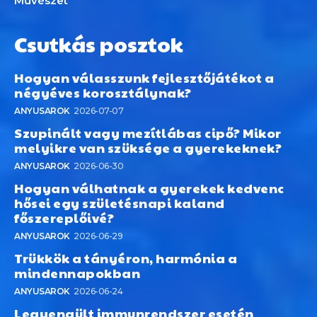
Művészet
Csutkás posztok
Hogyan válasszunk fejlesztőjátékot a
négyéves korosztálynak?
ANYUSAROK
2026-07-07
Szupinált vagy mezítlábas cipő? Mikor
melyikre van szüksége a gyerekeknek?
ANYUSAROK
2026-06-30
Hogyan válhatnak a gyerekek kedvenc
hősei egy születésnapi kaland
főszereplőivé?
ANYUSAROK
2026-06-29
Trükkök a tányéron, harmónia a
mindennapokban
ANYUSAROK
2026-06-24
Legyengült immunrendszer esetén