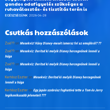
gondos odafigyelés szükséges a
ruhaválasztás- és tisztítás terén is
EGÉSZSÉGÜNK
2026-04-28
Csutkás hozzászólások
Zoé??
on
Mesekvíz! Hány Disney-mesét ismersz fel az emojikról? ??
Zoé??
on
Mesekvíz: Derítsd ki melyik Disney hercegnőnek lennél a
húga
Zoé??
on
Mesekvíz: Derítsd ki melyik Disney hercegnőnek lennél a
húga
Kertész Eszter
on
Mesekvíz: Derítsd ki melyik Disney hercegnőnek
lennél a húga
Kertész Eszter
on
Egy japán szobrász foghatóvá tette a Tom és Jerry
legikonikusabb jeleneteit ???