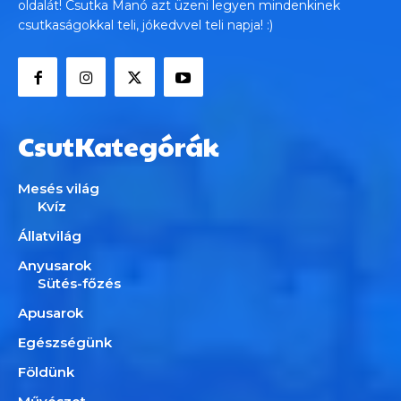
oldalát! Csutka Manó azt üzeni legyen mindenkinek
csutkaságokkal teli, jókedvvel teli napja! :)
CsutKategórák
Mesés világ
Kvíz
Állatvilág
Anyusarok
Sütés-főzés
Apusarok
Egészségünk
Földünk