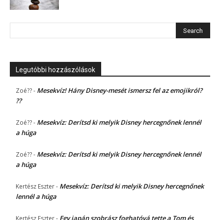
Legutóbbi hozzászólások
Mesekvíz! Hány Disney-mesét ismersz fel az emojikról?
Zoé??
-
??
Mesekvíz: Derítsd ki melyik Disney hercegnőnek lennél
Zoé??
-
a húga
Mesekvíz: Derítsd ki melyik Disney hercegnőnek lennél
Zoé??
-
a húga
Mesekvíz: Derítsd ki melyik Disney hercegnőnek
Kertész Eszter
-
lennél a húga
Egy japán szobrász foghatóvá tette a Tom és
Kertész Eszter
-