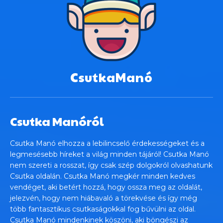
CsutkaManó
Csutka Manóról
Csutka Manó elhozza a lebilincselő érdekességeket és a
legmesésebb híreket a világ minden tájáról! Csutka Manó
nem szereti a rosszat, így csak szép dolgokról olvashatunk
Csutka oldalán. Csutka Manó megkér minden kedves
vendéget, aki betért hozzá, hogy ossza meg az oldalát,
jelezvén, hogy nem hiábavaló a törekvése és így még
több fantasztikus csutkaságokkal fog bűvülni az oldal.
Csutka Manó mindenkinek köszöni, aki böngészi az