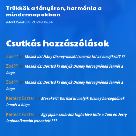
Trükkök a tányéron, harmónia a
mindennapokban
ANYUSAROK
2026-06-24
Csutkás hozzászólások
Zoé??
on
Mesekvíz! Hány Disney-mesét ismersz fel az emojikról? ??
Zoé??
on
Mesekvíz: Derítsd ki melyik Disney hercegnőnek lennél a
húga
Zoé??
on
Mesekvíz: Derítsd ki melyik Disney hercegnőnek lennél a
húga
Kertész Eszter
on
Mesekvíz: Derítsd ki melyik Disney hercegnőnek
lennél a húga
Kertész Eszter
on
Egy japán szobrász foghatóvá tette a Tom és Jerry
legikonikusabb jeleneteit ???