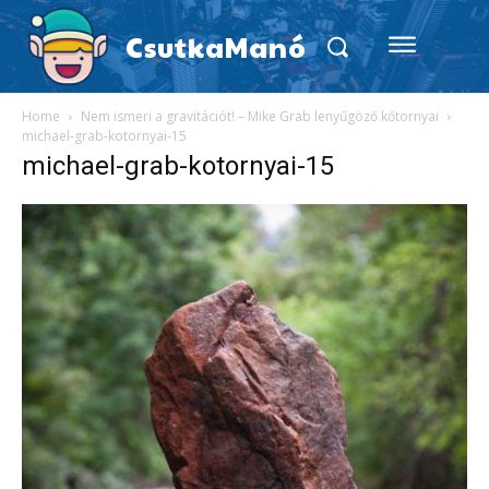
CsutkaManó
Home
Nem ismeri a gravitációt! – Mike Grab lenyűgöző kőtornyai
michael-grab-kotornyai-15
michael-grab-kotornyai-15