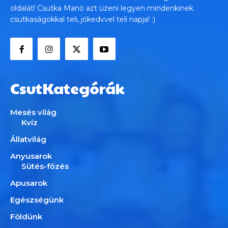
oldalát! Csutka Manó azt üzeni legyen mindenkinek
csutkaságokkal teli, jókedvvel teli napja! :)
CsutKategórák
Mesés világ
Kvíz
Állatvilág
Anyusarok
Sütés-főzés
Apusarok
Egészségünk
Földünk