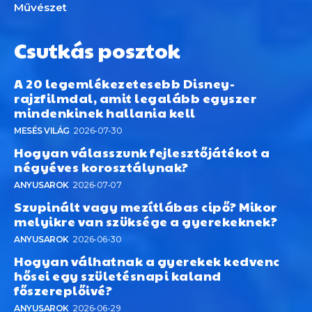
Művészet
Csutkás posztok
A 20 legemlékezetesebb Disney-
rajzfilmdal, amit legalább egyszer
mindenkinek hallania kell
MESÉS VILÁG
2026-07-30
Hogyan válasszunk fejlesztőjátékot a
négyéves korosztálynak?
ANYUSAROK
2026-07-07
Szupinált vagy mezítlábas cipő? Mikor
melyikre van szüksége a gyerekeknek?
ANYUSAROK
2026-06-30
Hogyan válhatnak a gyerekek kedvenc
hősei egy születésnapi kaland
főszereplőivé?
ANYUSAROK
2026-06-29