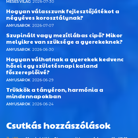
MESÉS VILÁG
2026-07-30
Hogyan válasszunk fejlesztőjátékot a
négyéves korosztálynak?
ANYUSAROK
2026-07-07
Szupinált vagy mezítlábas cipő? Mikor
melyikre van szüksége a gyerekeknek?
ANYUSAROK
2026-06-30
Hogyan válhatnak a gyerekek kedvenc
hősei egy születésnapi kaland
főszereplőivé?
ANYUSAROK
2026-06-29
Trükkök a tányéron, harmónia a
mindennapokban
ANYUSAROK
2026-06-24
Csutkás hozzászólások