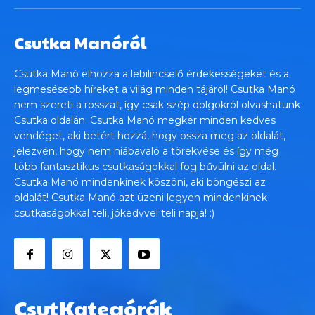
Csutka Manóról
Csutka Manó elhozza a lebilincselő érdekességeket és a
legmesésebb híreket a világ minden tájáról! Csutka Manó
nem szereti a rosszat, így csak szép dolgokról olvashatunk
Csutka oldalán. Csutka Manó megkér minden kedves
vendéget, aki betért hozzá, hogy ossza meg az oldalát,
jelezvén, hogy nem hiábavaló a törekvése és így még
több fantasztikus csutkaságokkal fog bűvülni az oldal.
Csutka Manó mindenkinek köszöni, aki böngészi az
oldalát! Csutka Manó azt üzeni legyen mindenkinek
csutkaságokkal teli, jókedvvel teli napja! :)
CsutKategórák