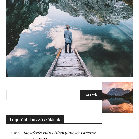
Legutóbbi hozzászólások
Mesekvíz! Hány Disney-mesét ismersz
Zoé??
-