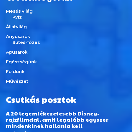
Mesés világ
Kvíz
Állatvilág
Anyusarok
Sütés-főzés
Apusarok
Egészségünk
Földünk
Művészet
Csutkás posztok
A 20 legemlékezetesebb Disney-
rajzfilmdal, amit legalább egyszer
mindenkinek hallania kell