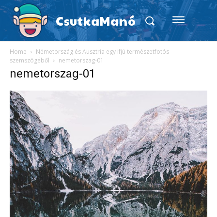
CsutkaManó
Home
Németország és Ausztria egy ifjú természetfotós
szemszögéből
nemetorszag-01
nemetorszag-01