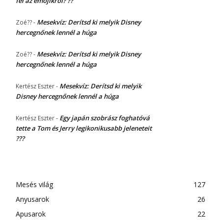
fel az emojikról? ??
Mesekvíz: Derítsd ki melyik Disney
Zoé??
-
hercegnőnek lennél a húga
Mesekvíz: Derítsd ki melyik Disney
Zoé??
-
hercegnőnek lennél a húga
Mesekvíz: Derítsd ki melyik
Kertész Eszter
-
Disney hercegnőnek lennél a húga
Egy japán szobrász foghatóvá
Kertész Eszter
-
tette a Tom és Jerry legikonikusabb jeleneteit
???
Mesés világ
127
Anyusarok
26
Apusarok
22