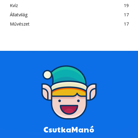
Kvíz
19
Állatvilág
17
Művészet
17
CsutkaManó