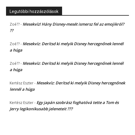
Legutóbbi hozzászólások
Mesekvíz! Hány Disney-mesét ismersz fel az emojikról?
Zoé??
-
??
Mesekvíz: Derítsd ki melyik Disney hercegnőnek lennél
Zoé??
-
a húga
Mesekvíz: Derítsd ki melyik Disney hercegnőnek lennél
Zoé??
-
a húga
Mesekvíz: Derítsd ki melyik Disney hercegnőnek
Kertész Eszter
-
lennél a húga
Egy japán szobrász foghatóvá tette a Tom és
Kertész Eszter
-
Jerry legikonikusabb jeleneteit ???