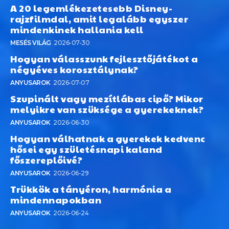
A 20 legemlékezetesebb Disney-
rajzfilmdal, amit legalább egyszer
mindenkinek hallania kell
MESÉS VILÁG
2026-07-30
Hogyan válasszunk fejlesztőjátékot a
négyéves korosztálynak?
ANYUSAROK
2026-07-07
Szupinált vagy mezítlábas cipő? Mikor
melyikre van szüksége a gyerekeknek?
ANYUSAROK
2026-06-30
Hogyan válhatnak a gyerekek kedvenc
hősei egy születésnapi kaland
főszereplőivé?
ANYUSAROK
2026-06-29
Trükkök a tányéron, harmónia a
mindennapokban
ANYUSAROK
2026-06-24