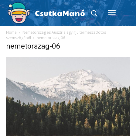
CsutkaManó
Home
Németország és Ausztria egy ifjú természetfotós
szemszögéből
nemetorszag-06
nemetorszag-06