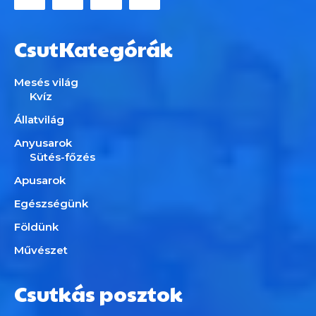
CsutKategórák
Mesés világ
Kvíz
Állatvilág
Anyusarok
Sütés-főzés
Apusarok
Egészségünk
Földünk
Művészet
Csutkás posztok