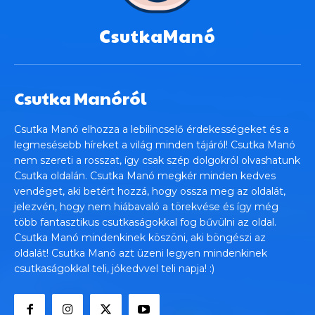
CsutkaManó
Csutka Manóról
Csutka Manó elhozza a lebilincselő érdekességeket és a
legmesésebb híreket a világ minden tájáról! Csutka Manó
nem szereti a rosszat, így csak szép dolgokról olvashatunk
Csutka oldalán. Csutka Manó megkér minden kedves
vendéget, aki betért hozzá, hogy ossza meg az oldalát,
jelezvén, hogy nem hiábavaló a törekvése és így még
több fantasztikus csutkaságokkal fog bűvülni az oldal.
Csutka Manó mindenkinek köszöni, aki böngészi az
oldalát! Csutka Manó azt üzeni legyen mindenkinek
csutkaságokkal teli, jókedvvel teli napja! :)