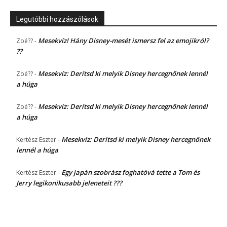
Legutóbbi hozzászólások
Mesekvíz! Hány Disney-mesét ismersz fel az emojikról?
Zoé??
-
??
Mesekvíz: Derítsd ki melyik Disney hercegnőnek lennél
Zoé??
-
a húga
Mesekvíz: Derítsd ki melyik Disney hercegnőnek lennél
Zoé??
-
a húga
Mesekvíz: Derítsd ki melyik Disney hercegnőnek
Kertész Eszter
-
lennél a húga
Egy japán szobrász foghatóvá tette a Tom és
Kertész Eszter
-
Jerry legikonikusabb jeleneteit ???