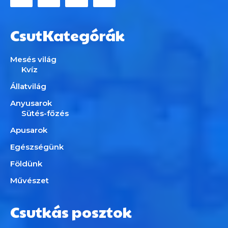
CsutKategórák
Mesés világ
Kvíz
Állatvilág
Anyusarok
Sütés-főzés
Apusarok
Egészségünk
Földünk
Művészet
Csutkás posztok