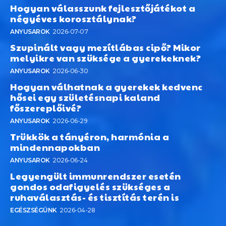
Hogyan válasszunk fejlesztőjátékot a
négyéves korosztálynak?
ANYUSAROK
2026-07-07
Szupinált vagy mezítlábas cipő? Mikor
melyikre van szüksége a gyerekeknek?
ANYUSAROK
2026-06-30
Hogyan válhatnak a gyerekek kedvenc
hősei egy születésnapi kaland
főszereplőivé?
ANYUSAROK
2026-06-29
Trükkök a tányéron, harmónia a
mindennapokban
ANYUSAROK
2026-06-24
Legyengült immunrendszer esetén
gondos odafigyelés szükséges a
ruhaválasztás- és tisztítás terén is
EGÉSZSÉGÜNK
2026-04-28