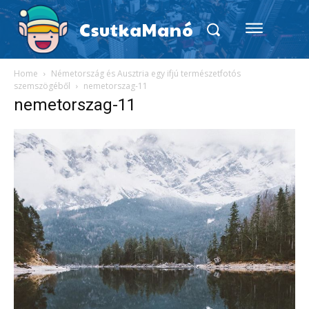
CsutkaManó
Home
Németország és Ausztria egy ifjú természetfotós
szemszögéből
nemetorszag-11
nemetorszag-11