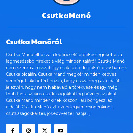
CsutkaManó
Csutka Manóról
Csutka Manó elhozza a lebilincselő érdekességeket és a
legmesésebb híreket a világ minden tájáról! Csutka Manó
nem szereti a rosszat, így csak szép dolgokról olvashatunk
Csutka oldalán. Csutka Manó megkér minden kedves
vendéget, aki betért hozzá, hogy ossza meg az oldalát,
jelezvén, hogy nem hiábavaló a törekvése és így még
több fantasztikus csutkaságokkal fog bűvülni az oldal.
Csutka Manó mindenkinek köszöni, aki böngészi az
oldalát! Csutka Manó azt üzeni legyen mindenkinek
csutkaságokkal teli, jókedvvel teli napja! :)