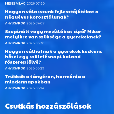
MESÉS VILÁG
2026-07-30
Hogyan válasszunk fejlesztőjátékot a
négyéves korosztálynak?
ANYUSAROK
2026-07-07
Szupinált vagy mezítlábas cipő? Mikor
melyikre van szüksége a gyerekeknek?
ANYUSAROK
2026-06-30
Hogyan válhatnak a gyerekek kedvenc
hősei egy születésnapi kaland
főszereplőivé?
ANYUSAROK
2026-06-29
Trükkök a tányéron, harmónia a
mindennapokban
ANYUSAROK
2026-06-24
Csutkás hozzászólások