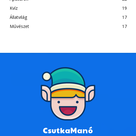
Kvíz
19
Állatvilág
17
Művészet
17
CsutkaManó