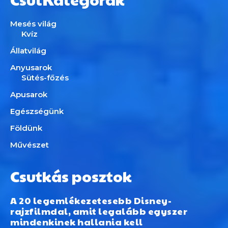
Mesés világ
Kvíz
Állatvilág
Anyusarok
Sütés-főzés
Apusarok
Egészségünk
Földünk
Művészet
Csutkás posztok
A 20 legemlékezetesebb Disney-
rajzfilmdal, amit legalább egyszer
mindenkinek hallania kell