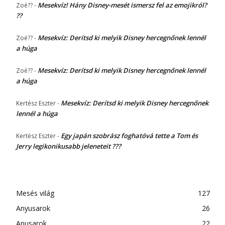
Mesekvíz! Hány Disney-mesét ismersz fel az emojikról?
Zoé??
-
??
Mesekvíz: Derítsd ki melyik Disney hercegnőnek lennél
Zoé??
-
a húga
Mesekvíz: Derítsd ki melyik Disney hercegnőnek lennél
Zoé??
-
a húga
Mesekvíz: Derítsd ki melyik Disney hercegnőnek
Kertész Eszter
-
lennél a húga
Egy japán szobrász foghatóvá tette a Tom és
Kertész Eszter
-
Jerry legikonikusabb jeleneteit ???
Mesés világ
127
Anyusarok
26
Apusarok
22