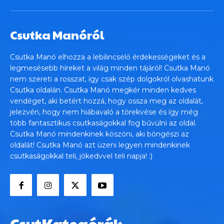
Csutka Manóról
Csutka Manó elhozza a lebilincselő érdekességeket és a
legmesésebb híreket a világ minden tájáról! Csutka Manó
nem szereti a rosszat, így csak szép dolgokról olvashatunk
Csutka oldalán. Csutka Manó megkér minden kedves
vendéget, aki betért hozzá, hogy ossza meg az oldalát,
jelezvén, hogy nem hiábavaló a törekvése és így még
több fantasztikus csutkaságokkal fog bűvülni az oldal.
Csutka Manó mindenkinek köszöni, aki böngészi az
oldalát! Csutka Manó azt üzeni legyen mindenkinek
csutkaságokkal teli, jókedvvel teli napja! :)
CsutKategórák