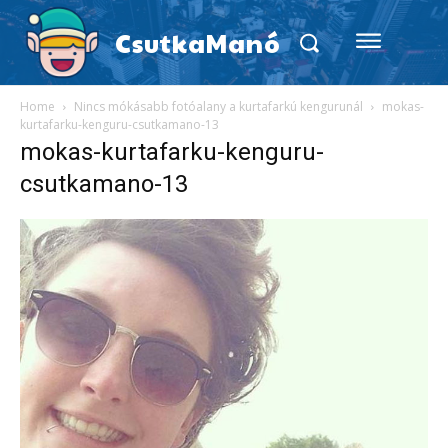
CsutkaManó
Home
Nincs mókásabb fotóalany a kurtafarkú kengurunál
mokas-
kurtafarku-kenguru-csutkamano-13
mokas-kurtafarku-kenguru-
csutkamano-13