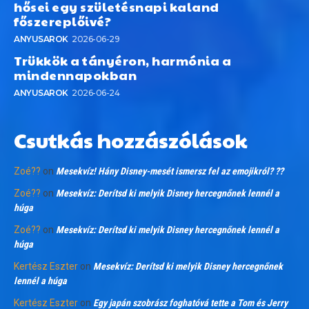
hősei egy születésnapi kaland
főszereplőivé?
ANYUSAROK
2026-06-29
Trükkök a tányéron, harmónia a
mindennapokban
ANYUSAROK
2026-06-24
Csutkás hozzászólások
Zoé??
on
Mesekvíz! Hány Disney-mesét ismersz fel az emojikról? ??
Zoé??
on
Mesekvíz: Derítsd ki melyik Disney hercegnőnek lennél a
húga
Zoé??
on
Mesekvíz: Derítsd ki melyik Disney hercegnőnek lennél a
húga
Kertész Eszter
on
Mesekvíz: Derítsd ki melyik Disney hercegnőnek
lennél a húga
Kertész Eszter
on
Egy japán szobrász foghatóvá tette a Tom és Jerry