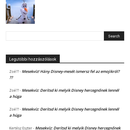
Legutóbbi hozzászólások
Mesekvíz! Hány Disney-mesét ismersz fel az emojikról?
Zoé??
-
??
Mesekvíz: Derítsd ki melyik Disney hercegnőnek lennél
Zoé??
-
a húga
Mesekvíz: Derítsd ki melyik Disney hercegnőnek lennél
Zoé??
-
a húga
Mesekvíz: Derítsd ki melyik Disney hercegnőnek
Kertész Eszter
-