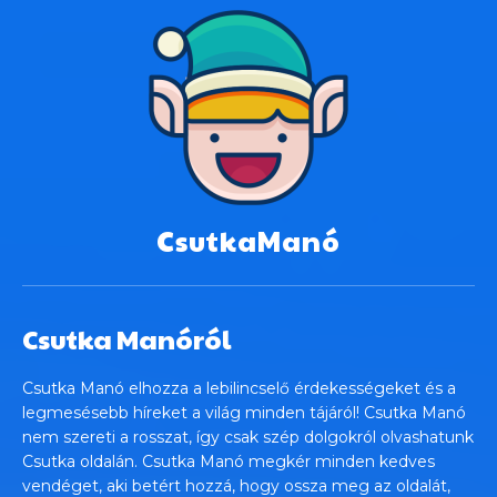
CsutkaManó
Csutka Manóról
Csutka Manó elhozza a lebilincselő érdekességeket és a
legmesésebb híreket a világ minden tájáról! Csutka Manó
nem szereti a rosszat, így csak szép dolgokról olvashatunk
Csutka oldalán. Csutka Manó megkér minden kedves
vendéget, aki betért hozzá, hogy ossza meg az oldalát,