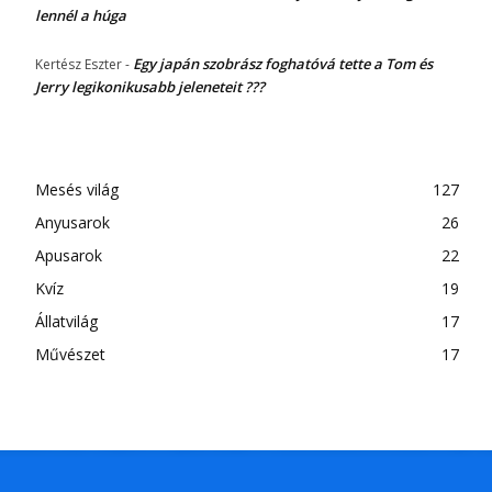
lennél a húga
Egy japán szobrász foghatóvá tette a Tom és
Kertész Eszter
-
Jerry legikonikusabb jeleneteit ???
Mesés világ
127
Anyusarok
26
Apusarok
22
Kvíz
19
Állatvilág
17
Művészet
17