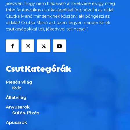
jelezvén, hogy nem hiábavaló a törekvése és így még
több fantasztikus csutkaságokkal fog bűvülni az oldal.
Csutka Manó mindenkinek köszöni, aki böngészi az
oldalát! Csutka Manó azt üzeni legyen mindenkinek
csutkaságokkal teli, jókedvvel teli napja! :)
CsutKategórák
Mesés világ
Kvíz
Állatvilág
Anyusarok
Sütés-főzés
Apusarok