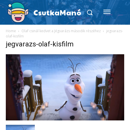
CsutkaManó
Home
Olaf csinál kedvet a Jégvarázs második részéhez
jegvarazs-
olaf-kisfilm
jegvarazs-olaf-kisfilm