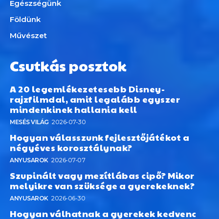
Egészségünk
Földünk
Művészet
Csutkás posztok
A 20 legemlékezetesebb Disney-
rajzfilmdal, amit legalább egyszer
mindenkinek hallania kell
MESÉS VILÁG
2026-07-30
Hogyan válasszunk fejlesztőjátékot a
négyéves korosztálynak?
ANYUSAROK
2026-07-07
Szupinált vagy mezítlábas cipő? Mikor
melyikre van szüksége a gyerekeknek?
ANYUSAROK
2026-06-30
Hogyan válhatnak a gyerekek kedvenc