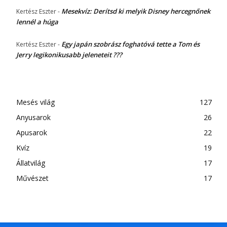
Mesekvíz: Derítsd ki melyik Disney hercegnőnek
Kertész Eszter
-
lennél a húga
Egy japán szobrász foghatóvá tette a Tom és
Kertész Eszter
-
Jerry legikonikusabb jeleneteit ???
Mesés világ
127
Anyusarok
26
Apusarok
22
Kvíz
19
Állatvilág
17
Művészet
17