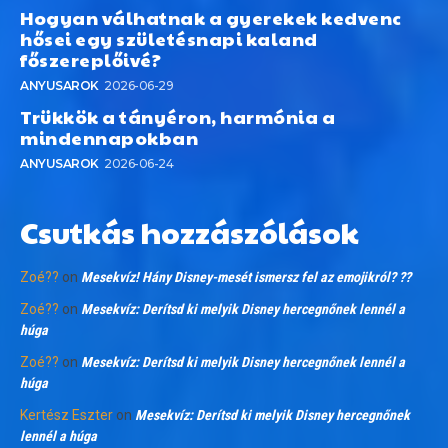
Hogyan válhatnak a gyerekek kedvenc
hősei egy születésnapi kaland
főszereplőivé?
ANYUSAROK
2026-06-29
Trükkök a tányéron, harmónia a
mindennapokban
ANYUSAROK
2026-06-24
Csutkás hozzászólások
Zoé??
on
Mesekvíz! Hány Disney-mesét ismersz fel az emojikról? ??
Zoé??
on
Mesekvíz: Derítsd ki melyik Disney hercegnőnek lennél a
húga
Zoé??
on
Mesekvíz: Derítsd ki melyik Disney hercegnőnek lennél a
húga
Kertész Eszter
on
Mesekvíz: Derítsd ki melyik Disney hercegnőnek
lennél a húga