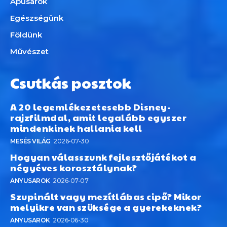
Apusarok
Egészségünk
Földünk
Művészet
Csutkás posztok
A 20 legemlékezetesebb Disney-
rajzfilmdal, amit legalább egyszer
mindenkinek hallania kell
MESÉS VILÁG
2026-07-30
Hogyan válasszunk fejlesztőjátékot a
négyéves korosztálynak?
ANYUSAROK
2026-07-07
Szupinált vagy mezítlábas cipő? Mikor
melyikre van szüksége a gyerekeknek?
ANYUSAROK
2026-06-30