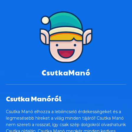
CsutkaManó
Csutka Manóról
Csutka Manó elhozza a lebilincselő érdekességeket és a
legmesésebb híreket a világ minden tájáról! Csutka Manó
nem szereti a rosszat, így csak szép dolgokról olvashatunk
Csutka oldalán. Csutka Manó megkér minden kedves