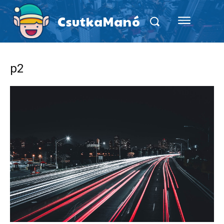
CsutkaManó
p2