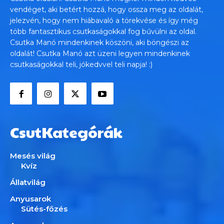
vendéget, aki betért hozzá, hogy ossza meg az oldalát,
jelezvén, hogy nem hiábavaló a törekvése és így még
több fantasztikus csutkaságokkal fog bűvülni az oldal.
Csutka Manó mindenkinek köszöni, aki böngészi az
oldalát! Csutka Manó azt üzeni legyen mindenkinek
csutkaságokkal teli, jókedvvel teli napja! :)
CsutKategórák
Mesés világ
Kvíz
Állatvilág
Anyusarok
Sütés-főzés