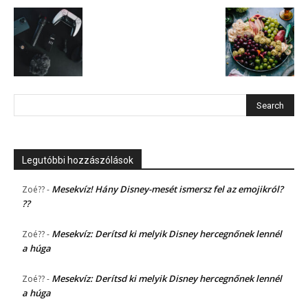
Legutóbbi hozzászólások
Mesekvíz! Hány Disney-mesét ismersz fel az emojikról?
Zoé??
-
??
Mesekvíz: Derítsd ki melyik Disney hercegnőnek lennél
Zoé??
-
a húga
Mesekvíz: Derítsd ki melyik Disney hercegnőnek lennél
Zoé??
-
a húga