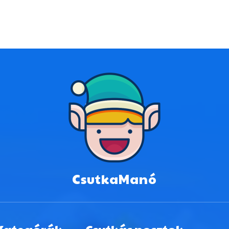
CsutkaManó