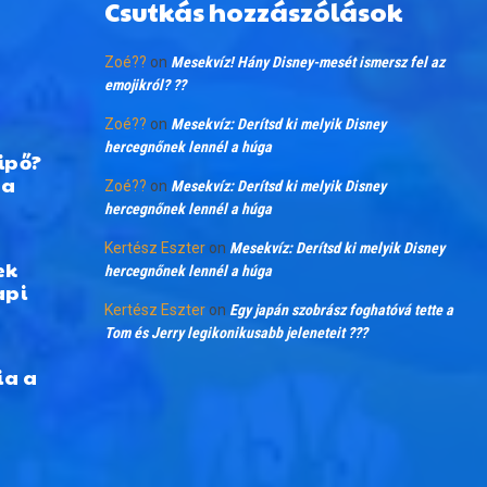
Csutkás hozzászólások
Zoé??
on
Mesekvíz! Hány Disney-mesét ismersz fel az
emojikról? ??
Zoé??
on
Mesekvíz: Derítsd ki melyik Disney
hercegnőnek lennél a húga
ipő?
 a
Zoé??
on
Mesekvíz: Derítsd ki melyik Disney
hercegnőnek lennél a húga
Kertész Eszter
on
Mesekvíz: Derítsd ki melyik Disney
ek
hercegnőnek lennél a húga
api
Kertész Eszter
on
Egy japán szobrász foghatóvá tette a
Tom és Jerry legikonikusabb jeleneteit ???
ia a