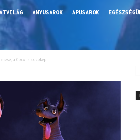
ATVILÁG
ANYUSAROK
APUSAROK
EGÉSZSÉGÜ
ar mese, a Coco
cocokep