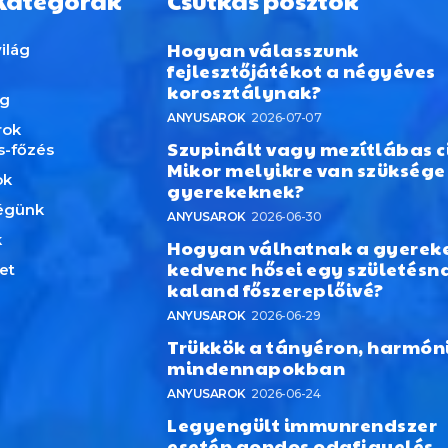
Kategórák
Csutkás posztok
Hogyan válasszunk
ilág
fejlesztőjátékot a négyéves
korosztálynak?
ág
ANYUSAROK
2026-07-07
rok
Szupinált vagy mezítlábas c
s-főzés
Mikor melyikre van szüksége
ok
gyerekeknek?
égünk
ANYUSAROK
2026-06-30
k
Hogyan válhatnak a gyerek
kedvenc hősei egy születésn
et
kaland főszereplőivé?
ANYUSAROK
2026-06-29
Trükkök a tányéron, harmón
mindennapokban
ANYUSAROK
2026-06-24
Legyengült immunrendszer
esetén gondos odafigyelés