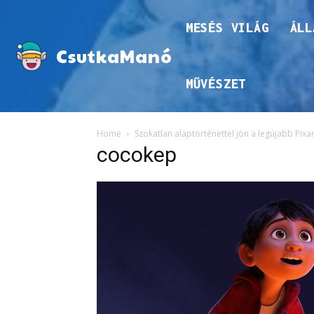
MESÉS VILÁG
ÁLL
CsutkaManó
MŰVÉSZET
Home
Szokatlan alaptörténettel jön a legújabb Pix
cocokep