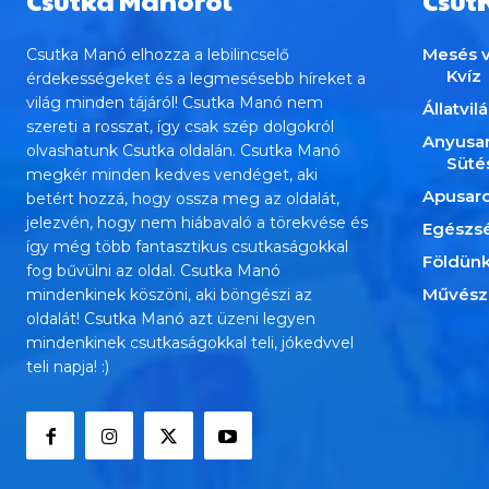
Csutka Manóról
Csut
Mesés v
Csutka Manó elhozza a lebilincselő
Kvíz
érdekességeket és a legmesésebb híreket a
világ minden tájáról! Csutka Manó nem
Állatvil
szereti a rosszat, így csak szép dolgokról
Anyusa
olvashatunk Csutka oldalán. Csutka Manó
Süté
megkér minden kedves vendéget, aki
Apusar
betért hozzá, hogy ossza meg az oldalát,
jelezvén, hogy nem hiábavaló a törekvése és
Egészs
így még több fantasztikus csutkaságokkal
Földün
fog bűvülni az oldal. Csutka Manó
Művész
mindenkinek köszöni, aki böngészi az
oldalát! Csutka Manó azt üzeni legyen
mindenkinek csutkaságokkal teli, jókedvvel
teli napja! :)