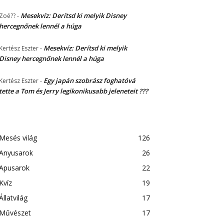
Mesekvíz: Derítsd ki melyik Disney
Zoé??
-
hercegnőnek lennél a húga
Mesekvíz: Derítsd ki melyik
Kertész Eszter
-
Disney hercegnőnek lennél a húga
Egy japán szobrász foghatóvá
Kertész Eszter
-
tette a Tom és Jerry legikonikusabb jeleneteit ???
Mesés világ
126
Anyusarok
26
Apusarok
22
Kvíz
19
Állatvilág
17
Művészet
17