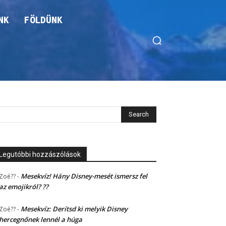
NK
FÖLDÜNK
Legutóbbi hozzászólások
Mesekvíz! Hány Disney-mesét ismersz fel
Zoé??
-
az emojikról? ??
Mesekvíz: Derítsd ki melyik Disney
Zoé??
-
hercegnőnek lennél a húga