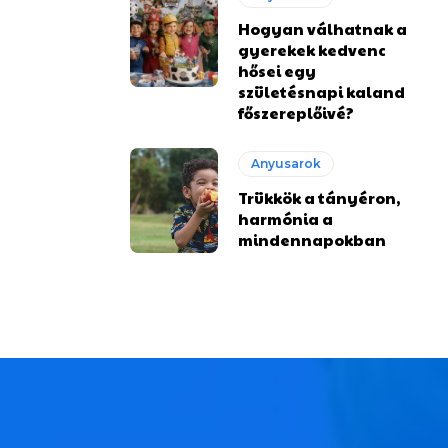
Hogyan válhatnak a
gyerekek kedvenc
hősei egy
születésnapi kaland
főszereplőivé?
Anyusarok
Trükkök a tányéron,
harmónia a
mindennapokban