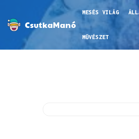
MESÉS VILÁG
ÁLL
CsutkaManó
MŰVÉSZET