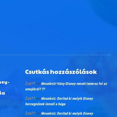
Csutkás hozzászólások
ney-
Zoé??
on
Mesekvíz! Hány Disney-mesét ismersz fel az
emojikról? ??
ia
Zoé??
on
Mesekvíz: Derítsd ki melyik Disney
hercegnőnek lennél a húga
Zoé??
on
Mesekvíz: Derítsd ki melyik Disney