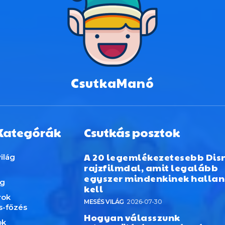
CsutkaManó
Kategórák
Csutkás posztok
A 20 legemlékezetesebb Dis
ilág
rajzfilmdal, amit legalább
egyszer mindenkinek hallan
ág
kell
rok
MESÉS VILÁG
2026-07-30
s-főzés
Hogyan válasszunk
ok