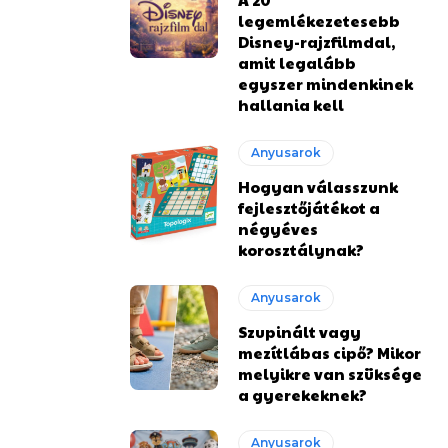
legemlékezetesebb
Disney-rajzfilmdal,
amit legalább
egyszer mindenkinek
hallania kell
Anyusarok
Hogyan válasszunk
fejlesztőjátékot a
négyéves
korosztálynak?
Anyusarok
Szupinált vagy
mezítlábas cipő? Mikor
melyikre van szüksége
a gyerekeknek?
Anyusarok