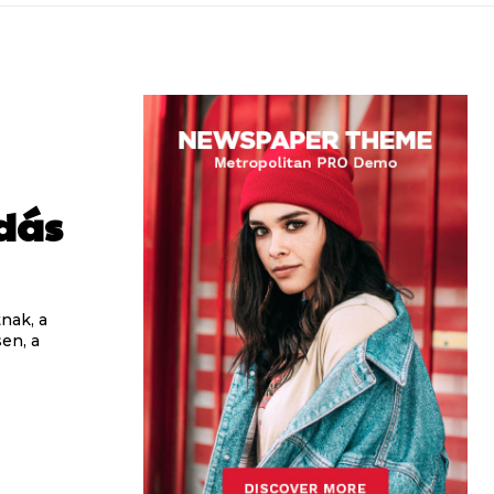
dás
nak, a
sen, a