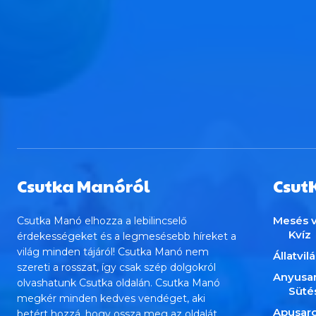
Csutka Manóról
Csut
Mesés v
Csutka Manó elhozza a lebilincselő
Kvíz
érdekességeket és a legmesésebb híreket a
világ minden tájáról! Csutka Manó nem
Állatvil
szereti a rosszat, így csak szép dolgokról
Anyusa
olvashatunk Csutka oldalán. Csutka Manó
Süté
megkér minden kedves vendéget, aki
Apusar
betért hozzá, hogy ossza meg az oldalát,