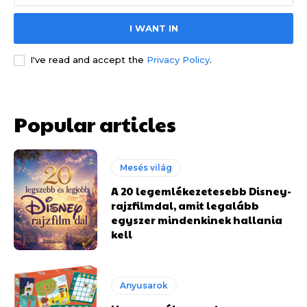
I WANT IN
I've read and accept the
Privacy Policy
.
Popular articles
Mesés világ
A 20 legemlékezetesebb Disney-
rajzfilmdal, amit legalább
egyszer mindenkinek hallania
kell
Anyusarok