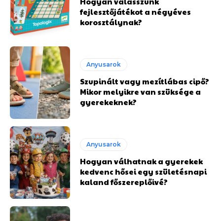
Hogyan válasszunk
fejlesztőjátékot a négyéves
korosztálynak?
Anyusarok
Szupinált vagy mezítlábas cipő?
Mikor melyikre van szüksége a
gyerekeknek?
Anyusarok
Hogyan válhatnak a gyerekek
kedvenc hősei egy születésnapi
kaland főszereplőivé?