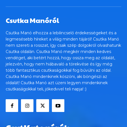
Csutka Manóról
Csutka Manó elhozza a lebilincselő érdekességeket és a
legmesésebb híreket a világ minden tájáról! Csutka Manó
nem szereti a rosszat, így csak szép dolgokról olvashatunk
Csutka oldalán. Csutka Manó megkér minden kedves
vendéget, aki betért hozzá, hogy ossza meg az oldalát,
jelezvén, hogy nem hiábavaló a törekvése és így még
több fantasztikus csutkaságokkal fog bűvülni az oldal.
Csutka Manó mindenkinek köszöni, aki böngészi az
oldalát! Csutka Manó azt üzeni legyen mindenkinek
csutkaságokkal teli, jókedvvel teli napja! :)