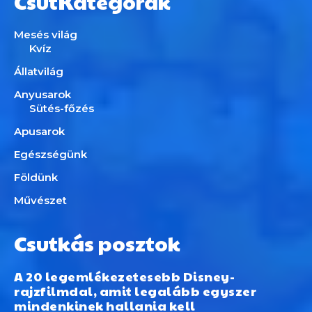
CsutKategórák
Mesés világ
Kvíz
Állatvilág
Anyusarok
Sütés-főzés
Apusarok
Egészségünk
Földünk
Művészet
Csutkás posztok
A 20 legemlékezetesebb Disney-
rajzfilmdal, amit legalább egyszer
mindenkinek hallania kell