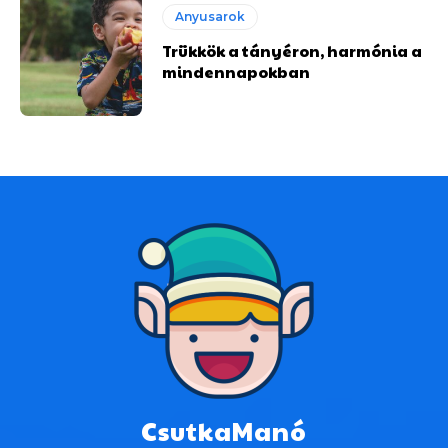
Anyusarok
Trükkök a tányéron, harmónia a
mindennapokban
CsutkaManó