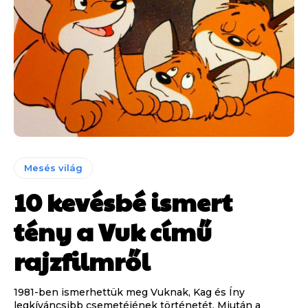
Mesés világ
10 kevésbé ismert
tény a Vuk című
rajzfilmről
1981-ben ismerhettük meg Vuknak, Kag és Íny
legkíváncsibb csemetéjének történetét. Miután a