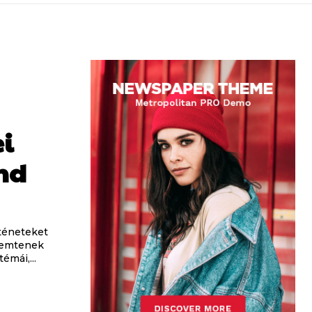
i
nd
rténeteket
eremtenek
témái,...