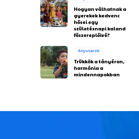
Hogyan válhatnak a
gyerekek kedvenc
hősei egy
születésnapi kaland
főszereplőivé?
Anyusarok
Trükkök a tányéron,
harmónia a
mindennapokban