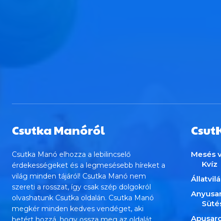
Csutka Manóról
Csut
Mesés v
Csutka Manó elhozza a lebilincselő
Kvíz
érdekességeket és a legmesésebb híreket a
világ minden tájáról! Csutka Manó nem
Állatvil
szereti a rosszat, így csak szép dolgokról
Anyusa
olvashatunk Csutka oldalán. Csutka Manó
Süté
megkér minden kedves vendéget, aki
Apusar
betért hozzá, hogy ossza meg az oldalát,