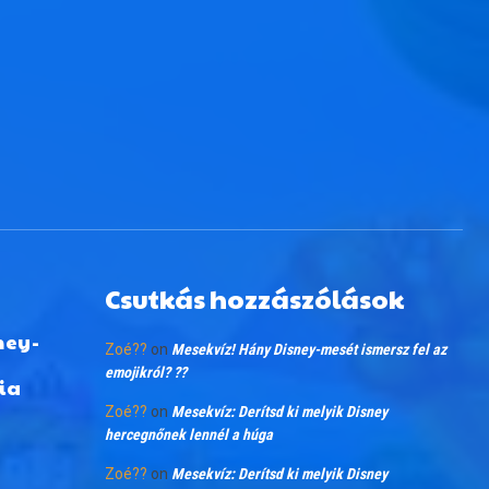
Csutkás hozzászólások
ney-
Zoé??
on
Mesekvíz! Hány Disney-mesét ismersz fel az
emojikról? ??
ia
Zoé??
on
Mesekvíz: Derítsd ki melyik Disney
hercegnőnek lennél a húga
Zoé??
on
Mesekvíz: Derítsd ki melyik Disney