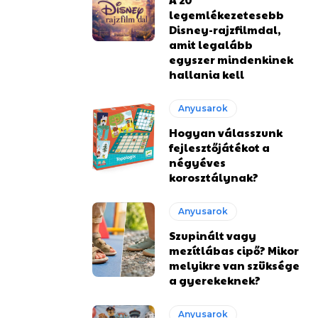
legemlékezetesebb
Disney-rajzfilmdal,
amit legalább
egyszer mindenkinek
hallania kell
Anyusarok
Hogyan válasszunk
fejlesztőjátékot a
négyéves
korosztálynak?
Anyusarok
Szupinált vagy
mezítlábas cipő? Mikor
melyikre van szüksége
a gyerekeknek?
Anyusarok