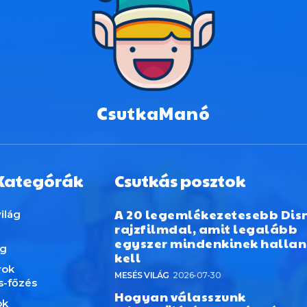
CsutkaManó
Kategórák
Csutkás posztok
A 20 legemlékezetesebb Dis
ilág
rajzfilmdal, amit legalább
egyszer mindenkinek hallan
ág
kell
rok
MESÉS VILÁG
2026-07-30
s-főzés
Hogyan válasszunk
ok