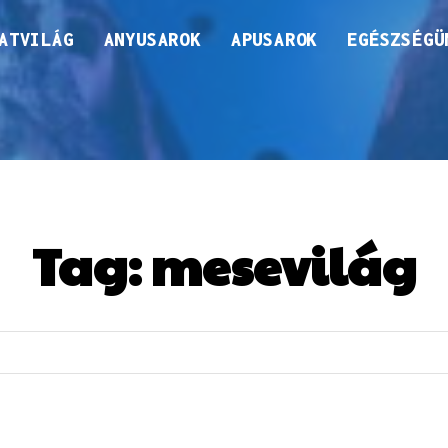
ATVILÁG
ANYUSAROK
APUSAROK
EGÉSZSÉGÜ
Tag:
mesevilág