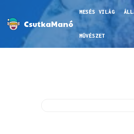
MESÉS VILÁG
ÁLL
CsutkaManó
MŰVÉSZET