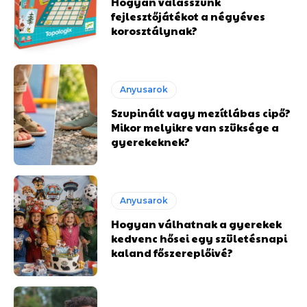
Hogyan válasszunk
fejlesztőjátékot a négyéves
korosztálynak?
Anyusarok
Szupinált vagy mezítlábas cipő?
Mikor melyikre van szüksége a
gyerekeknek?
Anyusarok
Hogyan válhatnak a gyerekek
kedvenc hősei egy születésnapi
kaland főszereplőivé?