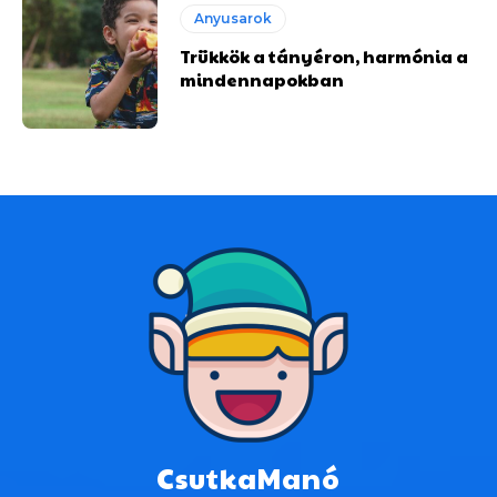
Anyusarok
Trükkök a tányéron, harmónia a
mindennapokban
CsutkaManó