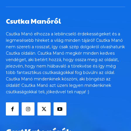
Csutka Manóról
Csutka Manó elhozza a lebilincselő érdekességeket és a
legmesésebb híreket a világ minden tájáról! Csutka Manó
nem szereti a rosszat, így csak szép dolgokról olvashatunk
Csutka oldalán. Csutka Manó megkér minden kedves
vendéget, aki betért hozzá, hogy ossza meg az oldalát,
jelezvén, hogy nem hiábavaló a törekvése és így még
több fantasztikus csutkaságokkal fog bűvülni az oldal.
Csutka Manó mindenkinek köszöni, aki böngészi az
oldalát! Csutka Manó azt üzeni legyen mindenkinek
csutkaságokkal teli, jókedvvel teli napja! :)