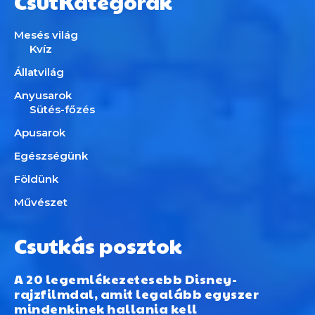
CsutKategórák
Mesés világ
Kvíz
Állatvilág
Anyusarok
Sütés-főzés
Apusarok
Egészségünk
Földünk
Művészet
Csutkás posztok
A 20 legemlékezetesebb Disney-
rajzfilmdal, amit legalább egyszer
mindenkinek hallania kell