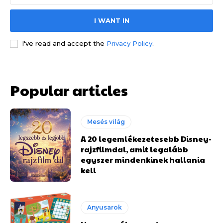
I WANT IN
I've read and accept the
Privacy Policy
.
Popular articles
Mesés világ
A 20 legemlékezetesebb Disney-
rajzfilmdal, amit legalább
egyszer mindenkinek hallania
kell
Anyusarok