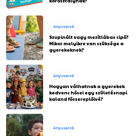
korosztálynak?
Anyusarok
Szupinált vagy mezítlábas cipő?
Mikor melyikre van szüksége a
gyerekeknek?
Anyusarok
Hogyan válhatnak a gyerekek
kedvenc hősei egy születésnapi
kaland főszereplőivé?
Anyusarok