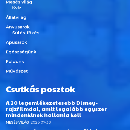
Mesés világ
Kvíz
Állatvilág
Anyusarok
Sütés-főzés
Apusarok
Egészségünk
Földünk
Művészet
Csutkás posztok
A 20 legemlékezetesebb Disney-
rajzfilmdal, amit legalább egyszer
mindenkinek hallania kell
MESÉS VILÁG
2026-07-30