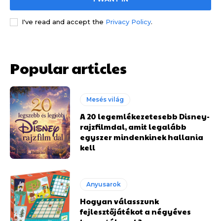
I've read and accept the
Privacy Policy
.
Popular articles
Mesés világ
A 20 legemlékezetesebb Disney-
rajzfilmdal, amit legalább
egyszer mindenkinek hallania
kell
Anyusarok
Hogyan válasszunk
fejlesztőjátékot a négyéves