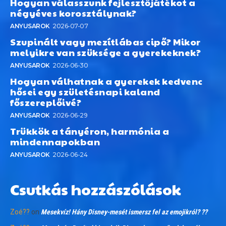
Hogyan válasszunk fejlesztőjátékot a
négyéves korosztálynak?
ANYUSAROK
2026-07-07
Szupinált vagy mezítlábas cipő? Mikor
melyikre van szüksége a gyerekeknek?
ANYUSAROK
2026-06-30
Hogyan válhatnak a gyerekek kedvenc
hősei egy születésnapi kaland
főszereplőivé?
ANYUSAROK
2026-06-29
Trükkök a tányéron, harmónia a
mindennapokban
ANYUSAROK
2026-06-24
Csutkás hozzászólások
Zoé??
on
Mesekvíz! Hány Disney-mesét ismersz fel az emojikról? ??