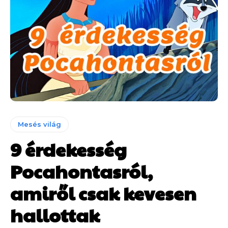
Mesés világ
9 érdekesség
Pocahontasról,
amiről csak kevesen
hallottak