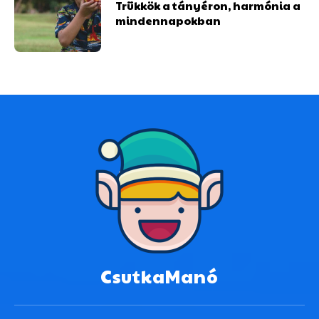
Trükkök a tányéron, harmónia a
mindennapokban
CsutkaManó