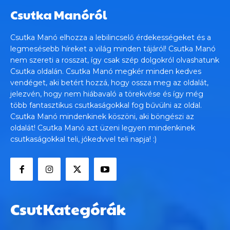
Csutka Manóról
Csutka Manó elhozza a lebilincselő érdekességeket és a
legmesésebb híreket a világ minden tájáról! Csutka Manó
nem szereti a rosszat, így csak szép dolgokról olvashatunk
Csutka oldalán. Csutka Manó megkér minden kedves
vendéget, aki betért hozzá, hogy ossza meg az oldalát,
jelezvén, hogy nem hiábavaló a törekvése és így még
több fantasztikus csutkaságokkal fog bűvülni az oldal.
Csutka Manó mindenkinek köszöni, aki böngészi az
oldalát! Csutka Manó azt üzeni legyen mindenkinek
csutkaságokkal teli, jókedvvel teli napja! :)
CsutKategórák