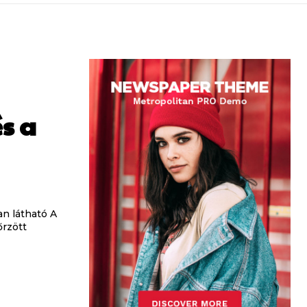
s a
n látható A
őrzött