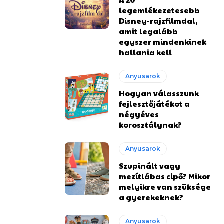
legemlékezetesebb
Disney-rajzfilmdal,
amit legalább
egyszer mindenkinek
hallania kell
Anyusarok
Hogyan válasszunk
fejlesztőjátékot a
négyéves
korosztálynak?
Anyusarok
Szupinált vagy
mezítlábas cipő? Mikor
melyikre van szüksége
a gyerekeknek?
Anyusarok