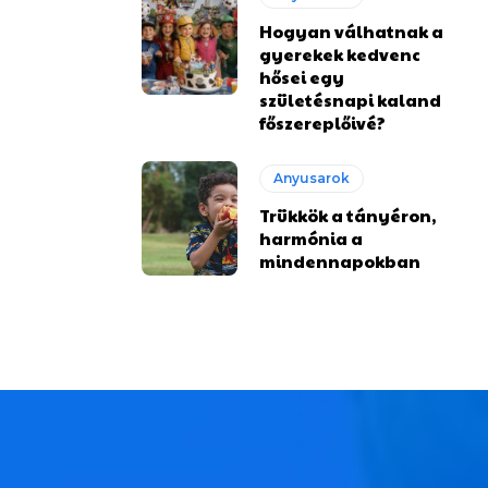
Hogyan válhatnak a
gyerekek kedvenc
hősei egy
születésnapi kaland
főszereplőivé?
Anyusarok
Trükkök a tányéron,
harmónia a
mindennapokban