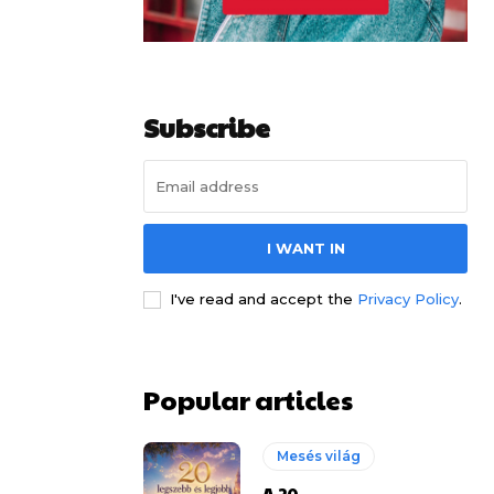
Subscribe
I WANT IN
I've read and accept the
Privacy Policy
.
Popular articles
Mesés világ
A 20