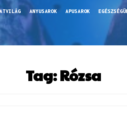
ATVILÁG
ANYUSAROK
APUSAROK
EGÉSZSÉGÜ
Tag:
Rózsa