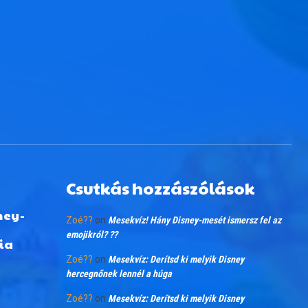
Csutkás hozzászólások
ney-
Zoé??
on
Mesekvíz! Hány Disney-mesét ismersz fel az
emojikról? ??
ia
Zoé??
on
Mesekvíz: Derítsd ki melyik Disney
hercegnőnek lennél a húga
Zoé??
on
Mesekvíz: Derítsd ki melyik Disney