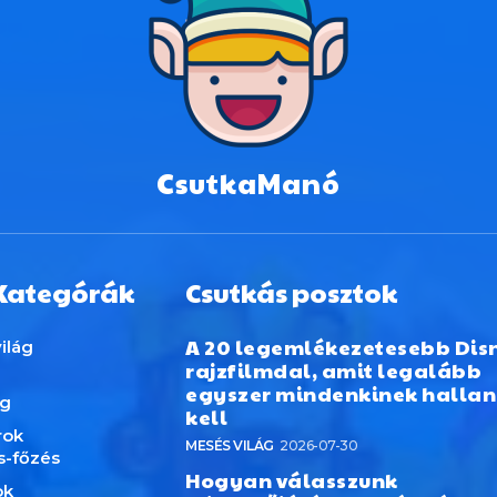
CsutkaManó
Kategórák
Csutkás posztok
A 20 legemlékezetesebb Dis
ilág
rajzfilmdal, amit legalább
egyszer mindenkinek hallan
ág
kell
rok
MESÉS VILÁG
2026-07-30
s-főzés
Hogyan válasszunk
ok