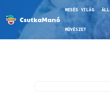
MESÉS VILÁG
ÁLL
CsutkaManó
MŰVÉSZET