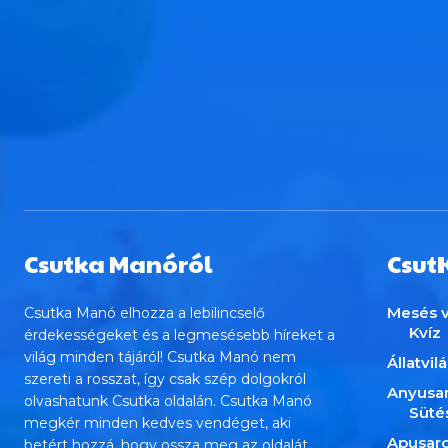
Csutka Manóról
Csut
Mesés v
Csutka Manó elhozza a lebilincselő
Kvíz
érdekességeket és a legmesésebb híreket a
világ minden tájáról! Csutka Manó nem
Állatvil
szereti a rosszat, így csak szép dolgokról
Anyusa
olvashatunk Csutka oldalán. Csutka Manó
Süté
megkér minden kedves vendéget, aki
Apusar
betért hozzá, hogy ossza meg az oldalát,