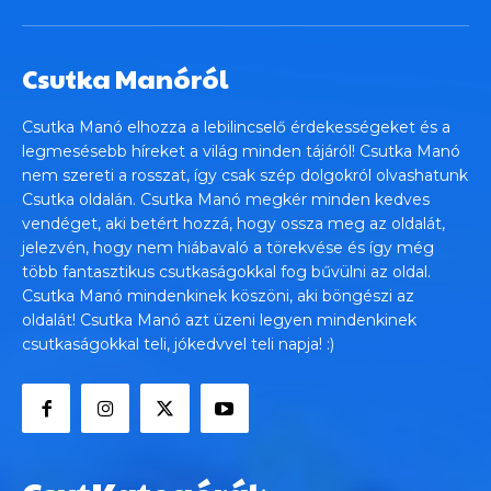
Csutka Manóról
Csutka Manó elhozza a lebilincselő érdekességeket és a
legmesésebb híreket a világ minden tájáról! Csutka Manó
nem szereti a rosszat, így csak szép dolgokról olvashatunk
Csutka oldalán. Csutka Manó megkér minden kedves
vendéget, aki betért hozzá, hogy ossza meg az oldalát,
jelezvén, hogy nem hiábavaló a törekvése és így még
több fantasztikus csutkaságokkal fog bűvülni az oldal.
Csutka Manó mindenkinek köszöni, aki böngészi az
oldalát! Csutka Manó azt üzeni legyen mindenkinek
csutkaságokkal teli, jókedvvel teli napja! :)