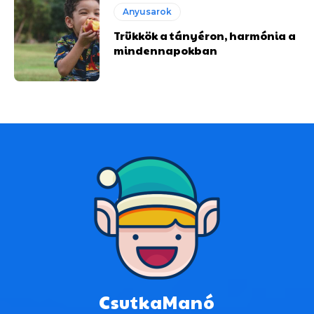
Anyusarok
Trükkök a tányéron, harmónia a
mindennapokban
CsutkaManó