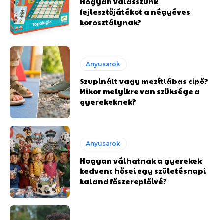
Hogyan válasszunk
fejlesztőjátékot a négyéves
korosztálynak?
Anyusarok
Szupinált vagy mezítlábas cipő?
Mikor melyikre van szüksége a
gyerekeknek?
Anyusarok
Hogyan válhatnak a gyerekek
kedvenc hősei egy születésnapi
kaland főszereplőivé?