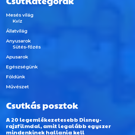
CsutKategórák
Mesés világ
Kvíz
Állatvilág
Anyusarok
Sütés-főzés
Apusarok
Egészségünk
Földünk
Művészet
Csutkás posztok
A 20 legemlékezetesebb Disney-
rajzfilmdal, amit legalább egyszer
mindenkinek hallania kell