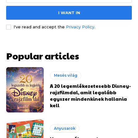
I WANT IN
I've read and accept the
Privacy Policy
.
Popular articles
Mesés világ
A 20 legemlékezetesebb Disney-
rajzfilmdal, amit legalább
egyszer mindenkinek hallania
kell
Anyusarok