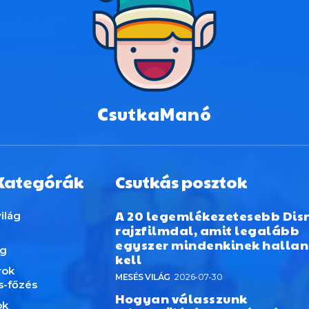
CsutkaManó
Kategórák
Csutkás posztok
A 20 legemlékezetesebb Dis
ilág
rajzfilmdal, amit legalább
egyszer mindenkinek hallan
ág
kell
rok
MESÉS VILÁG
2026-07-30
s-főzés
Hogyan válasszunk
ok