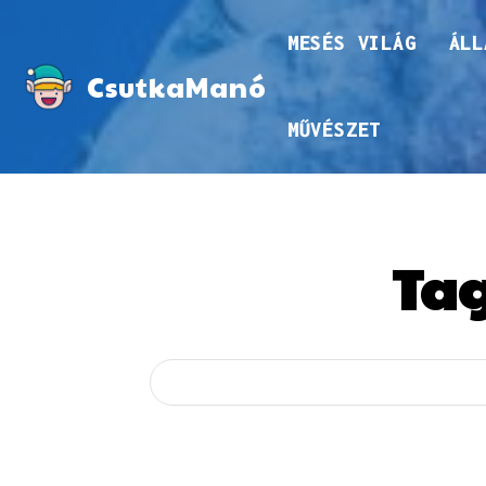
MESÉS VILÁG
ÁLL
CsutkaManó
MŰVÉSZET
Ta