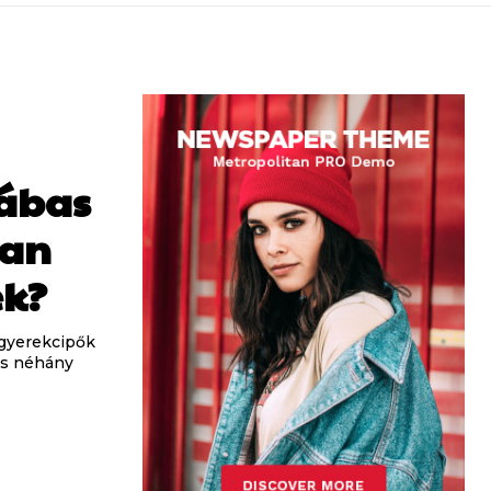
lábas
van
ek?
 gyerekcipők
és néhány