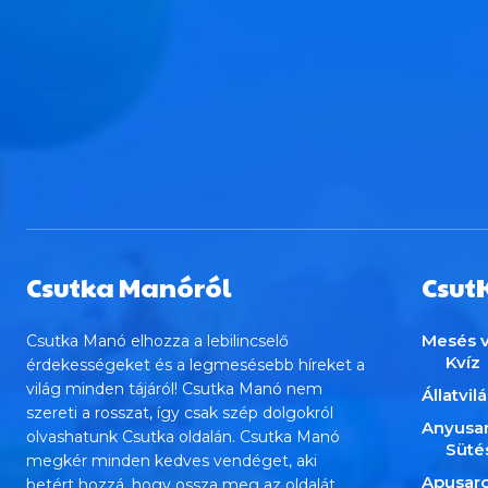
Csutka Manóról
Csut
Mesés v
Csutka Manó elhozza a lebilincselő
Kvíz
érdekességeket és a legmesésebb híreket a
világ minden tájáról! Csutka Manó nem
Állatvil
szereti a rosszat, így csak szép dolgokról
Anyusa
olvashatunk Csutka oldalán. Csutka Manó
Süté
megkér minden kedves vendéget, aki
Apusar
betért hozzá, hogy ossza meg az oldalát,