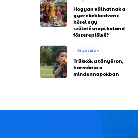
Hogyan válhatnak a
gyerekek kedvenc
hősei egy
születésnapi kaland
főszereplőivé?
Anyusarok
Trükkök a tányéron,
harmónia a
mindennapokban