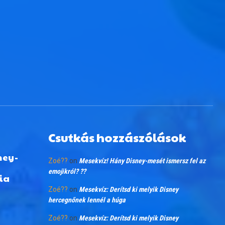
Csutkás hozzászólások
ney-
Zoé??
on
Mesekvíz! Hány Disney-mesét ismersz fel az
emojikról? ??
ia
Zoé??
on
Mesekvíz: Derítsd ki melyik Disney
hercegnőnek lennél a húga
Zoé??
on
Mesekvíz: Derítsd ki melyik Disney