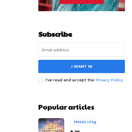
Subscribe
I WANT IN
I've read and accept the
Privacy Policy
.
Popular articles
Mesés világ
A 20