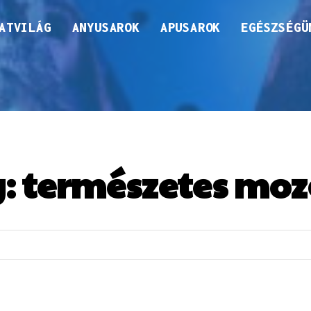
ATVILÁG
ANYUSAROK
APUSAROK
EGÉSZSÉGÜ
g:
természetes mo