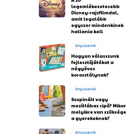
legemlékezetesebb
Disney-rajzfilmdal,
amit legalább
egyszer mindenkinek
hallania kell
Anyusarok
Hogyan válasszunk
fejlesztőjátékot a
négyéves
korosztálynak?
Anyusarok
Szupinált vagy
mezítlábas cipő? Mikor
melyikre van szüksége
a gyerekeknek?
Anyusarok