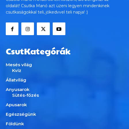
oldalát! Csutka Manó azt üzeni legyen mindenkinek
csutkaságokkal teli, jókedvvel teli napja! :)
CsutKategórák
Mesés világ
Kvíz
Állatvilág
Anyusarok
Sütés-főzés
Apusarok
Egészségünk
Földünk