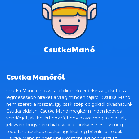
CsutkaManó
Csutka Manóról
Csutka Manó elhozza a lebilincselő érdekességeket és a
legmesésebb híreket a világ minden tájáról! Csutka Manó
nem szereti a rosszat, így csak szép dolgokról olvashatunk
Csutka oldalán. Csutka Manó megkér minden kedves
vendéget, aki betért hozzá, hogy ossza meg az oldalát,
jelezvén, hogy nem hiábavaló a törekvése és így még
több fantasztikus csutkaságokkal fog bűvülni az oldal.
Csutka Manó mindenkinek köszöni, aki böngészi az