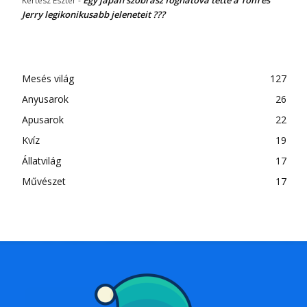
Kertész Eszter
-
Jerry legikonikusabb jeleneteit ???
Mesés világ
127
Anyusarok
26
Apusarok
22
Kvíz
19
Állatvilág
17
Művészet
17