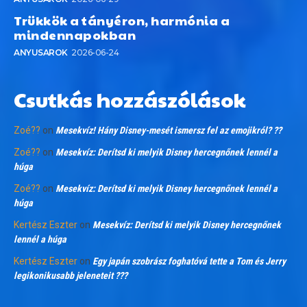
Trükkök a tányéron, harmónia a
mindennapokban
ANYUSAROK
2026-06-24
Csutkás hozzászólások
Zoé??
on
Mesekvíz! Hány Disney-mesét ismersz fel az emojikról? ??
Zoé??
on
Mesekvíz: Derítsd ki melyik Disney hercegnőnek lennél a
húga
Zoé??
on
Mesekvíz: Derítsd ki melyik Disney hercegnőnek lennél a
húga
Kertész Eszter
on
Mesekvíz: Derítsd ki melyik Disney hercegnőnek
lennél a húga
Kertész Eszter
on
Egy japán szobrász foghatóvá tette a Tom és Jerry
legikonikusabb jeleneteit ???