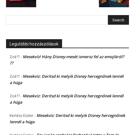
Legutóbbi hozzászólások
Mesekvíz! Hány Disney-mesét ismersz fel az emojikról?
Zoé??
-
??
Mesekvíz: Derítsd ki melyik Disney hercegnőnek lennél
Zoé??
-
a húga
Mesekvíz: Derítsd ki melyik Disney hercegnőnek lennél
Zoé??
-
a húga
Mesekvíz: Derítsd ki melyik Disney hercegnőnek
Kertész Eszter
-
lennél a húga
Egy japán szobrász foghatóvá tette a Tom és