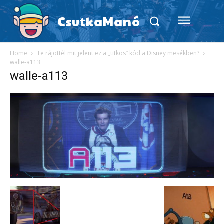
CsutkaManó
Home
Te rájöttél mit jelent ez a „titkos” kód a Disney mesékben?
walle-a113
walle-a113