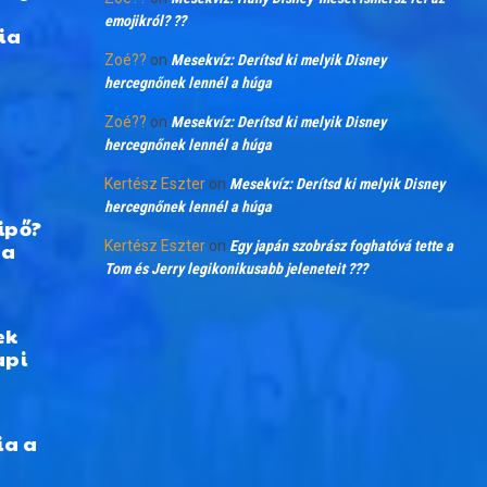
emojikról? ??
ia
Zoé??
on
Mesekvíz: Derítsd ki melyik Disney
hercegnőnek lennél a húga
Zoé??
on
Mesekvíz: Derítsd ki melyik Disney
hercegnőnek lennél a húga
Kertész Eszter
on
Mesekvíz: Derítsd ki melyik Disney
hercegnőnek lennél a húga
ipő?
 a
Kertész Eszter
on
Egy japán szobrász foghatóvá tette a
Tom és Jerry legikonikusabb jeleneteit ???
ek
api
ia a