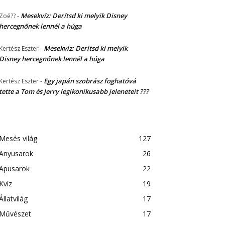
Mesekvíz: Derítsd ki melyik Disney
Zoé??
-
hercegnőnek lennél a húga
Mesekvíz: Derítsd ki melyik
Kertész Eszter
-
Disney hercegnőnek lennél a húga
Egy japán szobrász foghatóvá
Kertész Eszter
-
tette a Tom és Jerry legikonikusabb jeleneteit ???
Mesés világ
127
Anyusarok
26
Apusarok
22
Kvíz
19
Állatvilág
17
Művészet
17