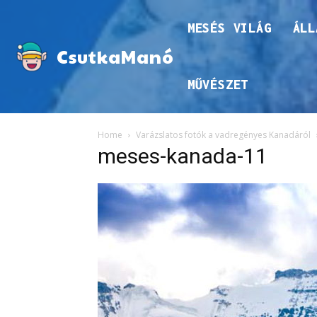
MESÉS VILÁG
ÁLL
CsutkaManó
MŰVÉSZET
Home
Varázslatos fotók a vadregényes Kanadáról
meses-kanada-11