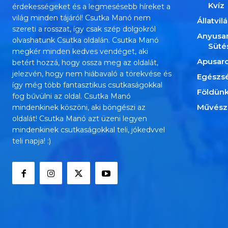
Kvíz
érdekességeket és a legmesésebb híreket a
világ minden tájáról! Csutka Manó nem
Állatvil
szereti a rosszat, így csak szép dolgokról
Anyusa
olvashatunk Csutka oldalán. Csutka Manó
Süté
megkér minden kedves vendéget, aki
Apusar
betért hozzá, hogy ossza meg az oldalát,
jelezvén, hogy nem hiábavaló a törekvése és
Egészs
így még több fantasztikus csutkaságokkal
Földün
fog bűvülni az oldal. Csutka Manó
Művész
mindenkinek köszöni, aki böngészi az
oldalát! Csutka Manó azt üzeni legyen
mindenkinek csutkaságokkal teli, jókedvvel
teli napja! :)