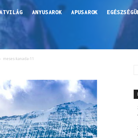
ATVILÁG
ANYUSAROK
APUSAROK
EGÉSZSÉGÜ
meses-kanada-11