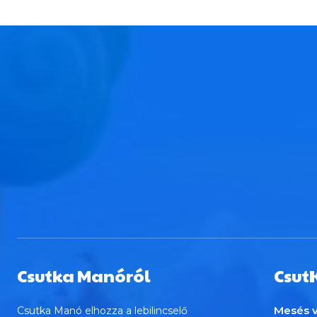
Csutka Manóról
Csut
Mesés v
Csutka Manó elhozza a lebilincselő