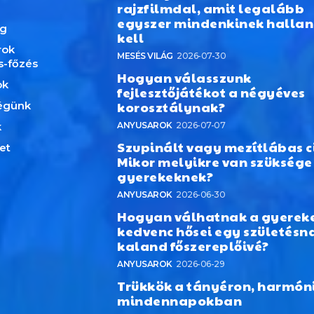
rajzfilmdal, amit legalább
egyszer mindenkinek hallan
ág
kell
rok
MESÉS VILÁG
2026-07-30
s-főzés
Hogyan válasszunk
ok
fejlesztőjátékot a négyéves
korosztálynak?
égünk
k
ANYUSAROK
2026-07-07
Szupinált vagy mezítlábas c
et
Mikor melyikre van szüksége
gyerekeknek?
ANYUSAROK
2026-06-30
Hogyan válhatnak a gyerek
kedvenc hősei egy születésn
kaland főszereplőivé?
ANYUSAROK
2026-06-29
Trükkök a tányéron, harmón
mindennapokban