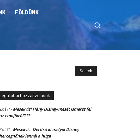
NK
FÖLDÜNK
Legutóbbi hozzászólások
Mesekvíz! Hány Disney-mesét ismersz fel
Zoé??
-
az emojikról? ??
Mesekvíz: Derítsd ki melyik Disney
Zoé??
-
hercegnőnek lennél a húga