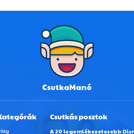
CsutkaManó
Kategórák
Csutkás posztok
A 20 legemlékezetesebb Dis
ilág