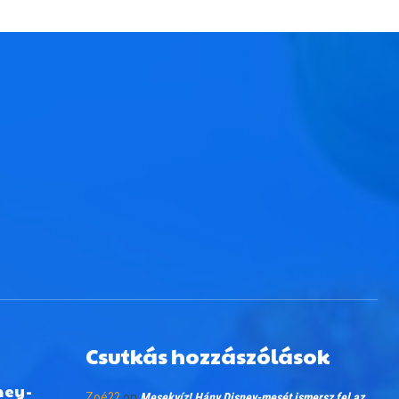
Csutkás hozzászólások
ney-
Zoé??
on
Mesekvíz! Hány Disney-mesét ismersz fel az