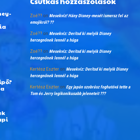
Csutkás hozzászólások
ney-
Zoé??
on
Mesekvíz! Hány Disney-mesét ismersz fel az
emojikról? ??
ia
Zoé??
on
Mesekvíz: Derítsd ki melyik Disney
hercegnőnek lennél a húga
Zoé??
on
Mesekvíz: Derítsd ki melyik Disney
hercegnőnek lennél a húga
Kertész Eszter
on
Mesekvíz: Derítsd ki melyik Disney
hercegnőnek lennél a húga
ipő?
 a
Kertész Eszter
on
Egy japán szobrász foghatóvá tette a
Tom és Jerry legikonikusabb jeleneteit ???
ek
api