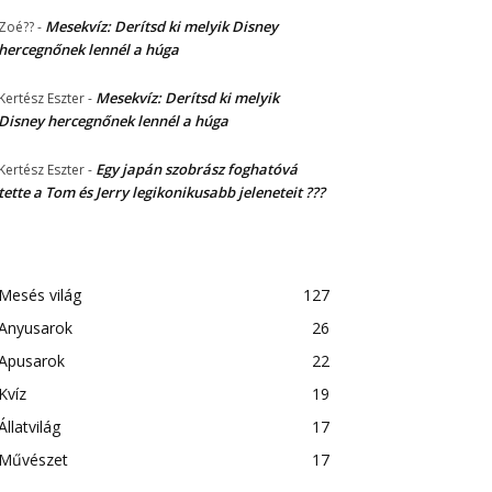
Mesekvíz: Derítsd ki melyik Disney
Zoé??
-
hercegnőnek lennél a húga
Mesekvíz: Derítsd ki melyik
Kertész Eszter
-
Disney hercegnőnek lennél a húga
Egy japán szobrász foghatóvá
Kertész Eszter
-
tette a Tom és Jerry legikonikusabb jeleneteit ???
Mesés világ
127
Anyusarok
26
Apusarok
22
Kvíz
19
Állatvilág
17
Művészet
17