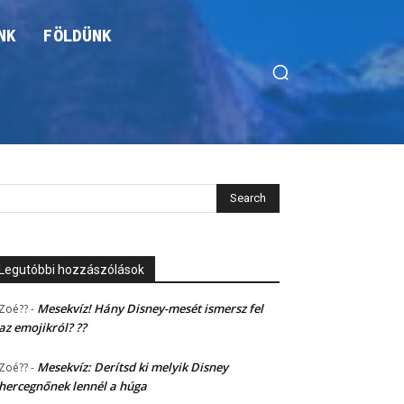
NK
FÖLDÜNK
Legutóbbi hozzászólások
Mesekvíz! Hány Disney-mesét ismersz fel
Zoé??
-
az emojikról? ??
Mesekvíz: Derítsd ki melyik Disney
Zoé??
-
hercegnőnek lennél a húga