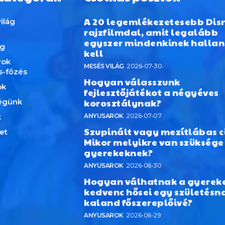
A 20 legemlékezetesebb Dis
ilág
rajzfilmdal, amit legalább
egyszer mindenkinek hallan
ág
kell
rok
MESÉS VILÁG
2026-07-30
s-főzés
Hogyan válasszunk
ok
fejlesztőjátékot a négyéves
korosztálynak?
égünk
k
ANYUSAROK
2026-07-07
Szupinált vagy mezítlábas c
et
Mikor melyikre van szüksége
gyerekeknek?
ANYUSAROK
2026-06-30
Hogyan válhatnak a gyerek
kedvenc hősei egy születésn
kaland főszereplőivé?
ANYUSAROK
2026-06-29