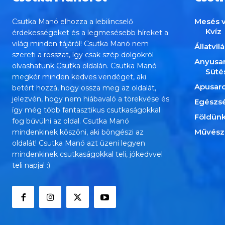
Mesés v
Csutka Manó elhozza a lebilincselő
Kvíz
érdekességeket és a legmesésebb híreket a
világ minden tájáról! Csutka Manó nem
Állatvil
szereti a rosszat, így csak szép dolgokról
Anyusa
olvashatunk Csutka oldalán. Csutka Manó
Süté
megkér minden kedves vendéget, aki
Apusar
betért hozzá, hogy ossza meg az oldalát,
jelezvén, hogy nem hiábavaló a törekvése és
Egészs
így még több fantasztikus csutkaságokkal
Földün
fog bűvülni az oldal. Csutka Manó
Művész
mindenkinek köszöni, aki böngészi az
oldalát! Csutka Manó azt üzeni legyen
mindenkinek csutkaságokkal teli, jókedvvel
teli napja! :)