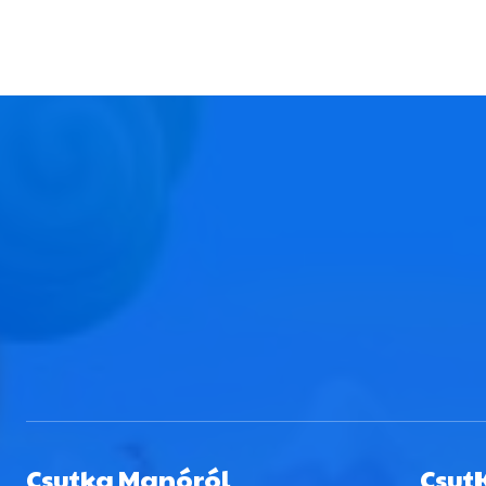
Csutka Manóról
Csut