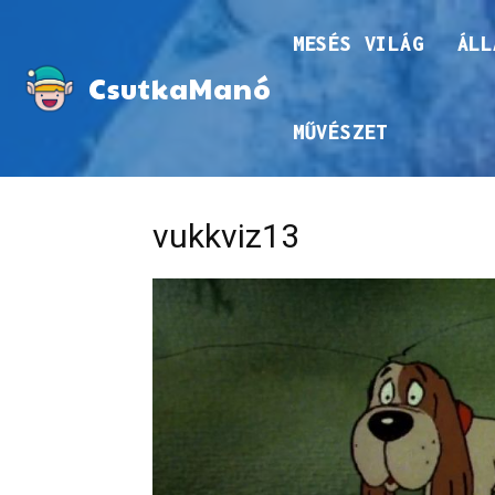
MESÉS VILÁG
ÁLL
CsutkaManó
MŰVÉSZET
vukkviz13