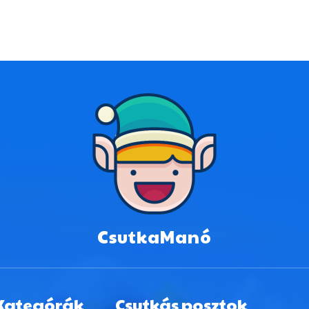
CsutkaManó
Kategórák
Csutkás posztok