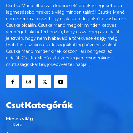
Csutka Manó elhozza a lebilincselő érdekességeket és a
legmesésebb híreket a világ minden tájáról! Csutka Manó
nem szereti a rosszat, így csak szép dolgokról olvashatunk
Csutka oldalán. Csutka Manó megkér minden kedves
vendéget, aki betért hozzá, hogy ossza meg az oldalát,
jelezvén, hogy nem hiábavaló a törekvése és így még
több fantasztikus csutkaságokkal fog bűvülni az oldal.
Csutka Manó mindenkinek köszöni, aki böngészi az
oldalát! Csutka Manó azt üzeni legyen mindenkinek
csutkaságokkal teli, jókedvvel teli napja! :)
CsutKategórák
Mesés világ
Kvíz