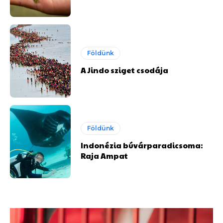
Földünk
A Jindo sziget csodája
Földünk
Indonézia búvárparadicsoma:
Raja Ampat