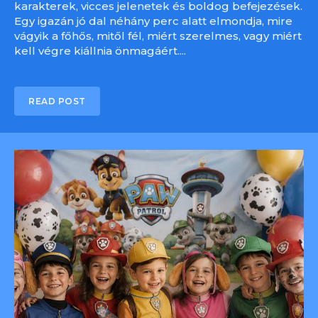
karakterek, vicces jelenetek és boldog befejezések.
Egy igazán jó dal néhány perc alatt elmondja, mire
vágyik a főhős, mitől fél, miért szerelmes, vagy miért
kell végre kiállnia önmagáért....
READ POST