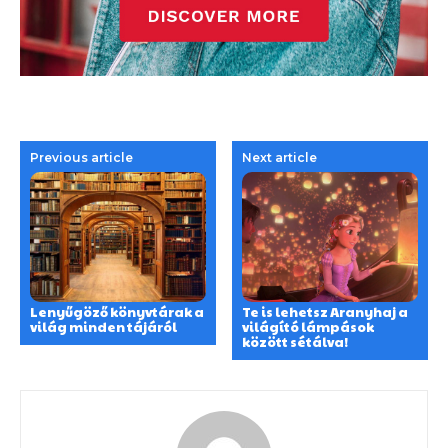
Previous article
Next article
Lenyűgöző könyvtárak a
Te is lehetsz Aranyhaj a
világ minden tájáról
világító lámpások
között sétálva!