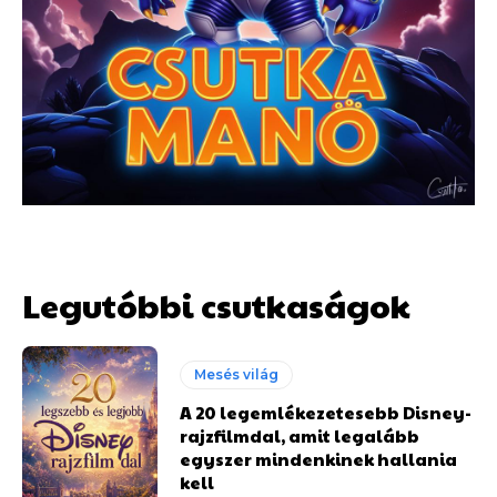
Legutóbbi csutkaságok
Mesés világ
A 20 legemlékezetesebb Disney-
rajzfilmdal, amit legalább
egyszer mindenkinek hallania
kell