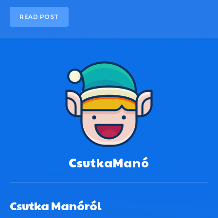
READ POST
CsutkaManó
Csutka Manóról