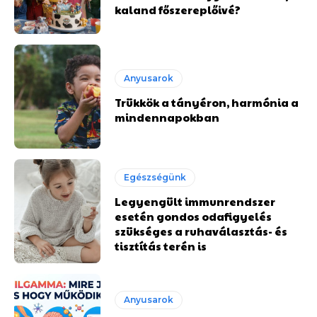
kaland főszereplőivé?
Anyusarok
Trükkök a tányéron, harmónia a
mindennapokban
Egészségünk
Legyengült immunrendszer
esetén gondos odafigyelés
szükséges a ruhaválasztás- és
tisztítás terén is
Anyusarok