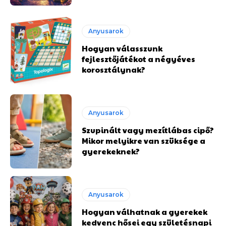
Anyusarok
Hogyan válasszunk
fejlesztőjátékot a négyéves
korosztálynak?
Anyusarok
Szupinált vagy mezítlábas cipő?
Mikor melyikre van szüksége a
gyerekeknek?
Anyusarok
Hogyan válhatnak a gyerekek
kedvenc hősei egy születésnapi