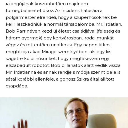
rajongójának köszönhetően majdnem
tömegbalesetet okoz. Az incidens hatására a
polgármester elrendeli, hogy a szuperhősöknek be
kell illeszkedniük a normál társadalomba. Mr. Irdatlan,
Bob Parr néven kezd új életet családjával (feleség és
három gyermek) egy kertvárosban, irodai munkát
végez és rettentően unatkozik. Egy napon titkos
megbízója akad Mirage személyében, aki egy kis
szigetre küldi hősünket, hogy megfékezzen egy
elszabadult robotot. Bob pillanatok alatt vedlik vissza
Mr. Irdatlanná és annak rendje s módja szerint bele is
sétál korábbi ellenfele, a gonosz Szikra által állított
csapdába.