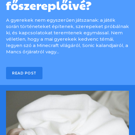
főszereplőivé?
A gyerekek nem egyszerűen játszanak: a játék
során történeteket építenek, szerepeket próbálnak
ki, és kapcsolatokat teremtenek egymással. Nem
véletlen, hogy a mai gyerekek kedvenc témái,
legyen szó a Minecraft világáról, Sonic kalandjairól, a
Mancs őrjáratról vagy...
READ POST