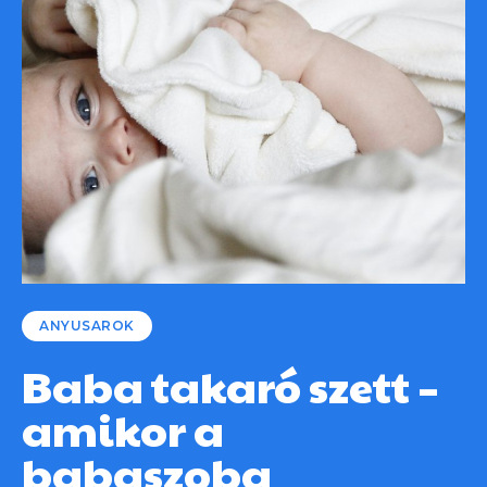
ANYUSAROK
Baba takaró szett –
amikor a
babaszoba