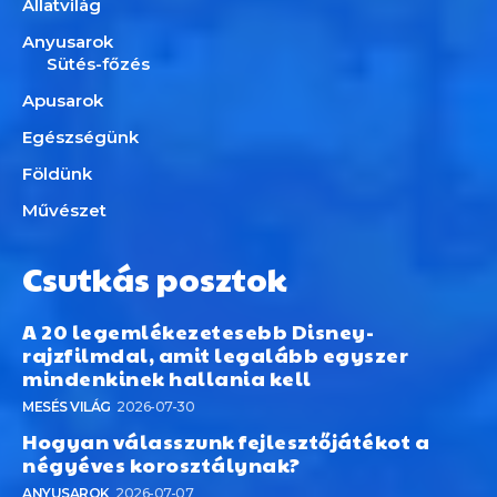
Állatvilág
Anyusarok
Sütés-főzés
Apusarok
Egészségünk
Földünk
Művészet
Csutkás posztok
A 20 legemlékezetesebb Disney-
rajzfilmdal, amit legalább egyszer
mindenkinek hallania kell
MESÉS VILÁG
2026-07-30
Hogyan válasszunk fejlesztőjátékot a
négyéves korosztálynak?
ANYUSAROK
2026-07-07