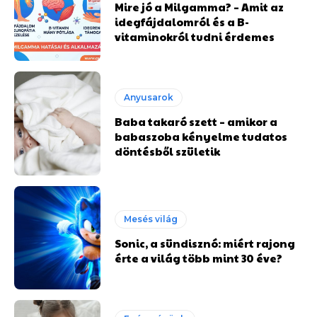
Mire jó a Milgamma? – Amit az
idegfájdalomról és a B-
vitaminokról tudni érdemes
Anyusarok
Baba takaró szett – amikor a
babaszoba kényelme tudatos
döntésből születik
Mesés világ
Sonic, a sündisznó: miért rajong
érte a világ több mint 30 éve?