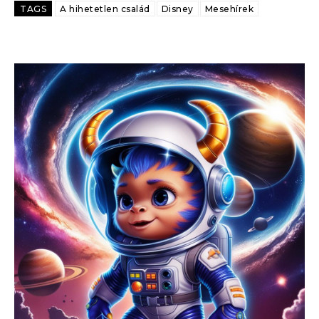
TAGS
A hihetetlen család
Disney
Mesehírek