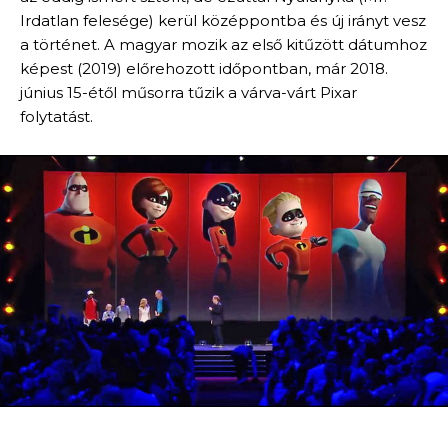
Irdatlan felesége) kerül középpontba és új irányt vesz
a történet. A magyar mozik az első kitűzött dátumhoz
képest (2019) előrehozott időpontban, már 2018.
június 15-étől műsorra tűzik a várva-várt Pixar
folytatást.