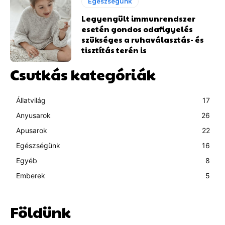
Egészségünk
Legyengült immunrendszer
esetén gondos odafigyelés
szükséges a ruhaválasztás- és
tisztítás terén is
Csutkás kategóriák
Állatvilág
17
Anyusarok
26
Apusarok
22
Egészségünk
16
Egyéb
8
Emberek
5
Földünk