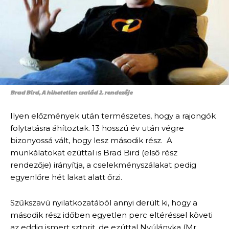
Brad Bird, A hihetetlen család 2. rendezője
Ilyen előzmények után természetes, hogy a rajongók
folytatásra áhítoztak. 13 hosszú év után végre
bizonyossá vált, hogy lesz második rész. A
munkálatokat ezúttal is Brad Bird (első rész
rendezője) irányítja, a cselekményszálakat pedig
egyenlőre hét lakat alatt őrzi.
Szűkszavú nyilatkozatából annyi derült ki, hogy a
második rész időben egyetlen perc eltéréssel követi
az eddig ismert sztorit, de ezúttal Nyúlányka (Mr.