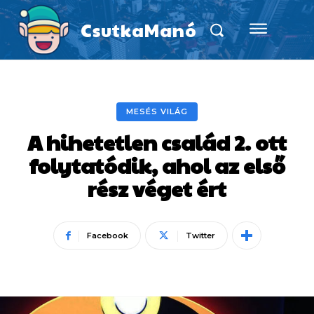
CsutkaManó
MESÉS VILÁG
A hihetetlen család 2. ott
folytatódik, ahol az első
rész véget ért
Facebook
Twitter