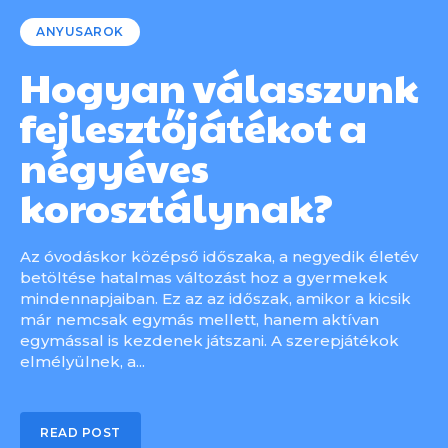
ANYUSAROK
Hogyan válasszunk
fejlesztőjátékot a
négyéves
korosztálynak?
Az óvodáskor középső időszaka, a negyedik életév
betöltése hatalmas változást hoz a gyermekek
mindennapjaiban. Ez az az időszak, amikor a kicsik
már nemcsak egymás mellett, hanem aktívan
egymással is kezdenek játszani. A szerepjátékok
elmélyülnek, a...
READ POST