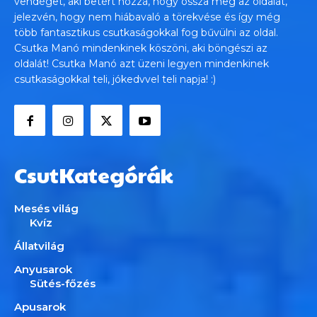
vendéget, aki betért hozzá, hogy ossza meg az oldalát,
jelezvén, hogy nem hiábavaló a törekvése és így még
több fantasztikus csutkaságokkal fog bűvülni az oldal.
Csutka Manó mindenkinek köszöni, aki böngészi az
oldalát! Csutka Manó azt üzeni legyen mindenkinek
csutkaságokkal teli, jókedvvel teli napja! :)
CsutKategórák
Mesés világ
Kvíz
Állatvilág
Anyusarok
Sütés-főzés
Apusarok