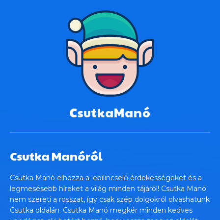
CsutkaManó
Csutka Manóról
Csutka Manó elhozza a lebilincselő érdekességeket és a
legmesésebb híreket a világ minden tájáról! Csutka Manó
nem szereti a rosszat, így csak szép dolgokról olvashatunk
Csutka oldalán. Csutka Manó megkér minden kedves