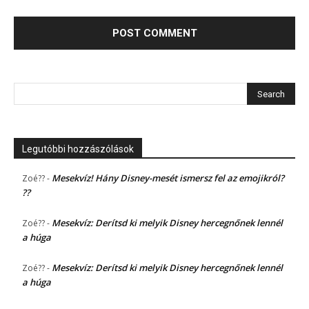
Legutóbbi hozzászólások
Mesekvíz! Hány Disney-mesét ismersz fel az emojikról?
Zoé??
-
??
Mesekvíz: Derítsd ki melyik Disney hercegnőnek lennél
Zoé??
-
a húga
Mesekvíz: Derítsd ki melyik Disney hercegnőnek lennél
Zoé??
-
a húga