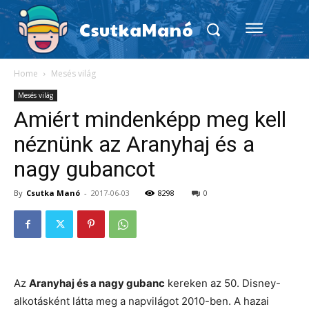
CsutkaManó
Home
Mesés világ
Mesés világ
Amiért mindenképp meg kell
néznünk az Aranyhaj és a
nagy gubancot
By
Csutka Manó
-
2017-06-03
8298
0
Az
Aranyhaj és a nagy gubanc
kereken az 50. Disney-
alkotásként látta meg a napvilágot 2010-ben. A hazai