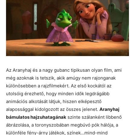
Az Aranyhaj és a nagy gubanc tipikusan olyan film, ami
még azoknak is tetszik, akik amúgy nem rajonganak
különösebben a rajzfilmekért. Az első kockától az
utolsóig érezhető, hogy minden idők legdrágább
animációs alkotását látjuk, hiszen elképesztő
alapossággal kidolgozott az összes jelenet.
Aranyhaj
bámulatos hajzuhatagának
szinte szálanként libbenő
ábrázolása, a toronyszobában megbúvó pók hálója, a
különféle fény-árny játékok, színek…mind-mind