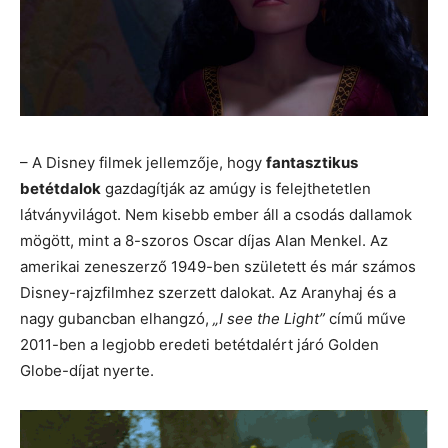
– A Disney filmek jellemzője, hogy
fantasztikus
betétdalok
gazdagítják az amúgy is felejthetetlen
látványvilágot. Nem kisebb ember áll a csodás dallamok
mögött, mint a 8-szoros Oscar díjas Alan Menkel. Az
amerikai zeneszerző 1949-ben született és már számos
Disney-rajzfilmhez szerzett dalokat. Az Aranyhaj és a
nagy gubancban elhangzó,
„I see the Light”
című műve
2011-ben a legjobb eredeti betétdalért járó Golden
Globe-díjat nyerte.