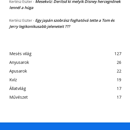
Mesekvíz: Derítsd ki melyik Disney hercegnőnek
Kertész Eszter
-
lennél a húga
Egy japán szobrász foghatóvá tette a Tom és
Kertész Eszter
-
Jerry legikonikusabb jeleneteit ???
Mesés világ
127
Anyusarok
26
Apusarok
22
Kvíz
19
Állatvilág
17
Művészet
17