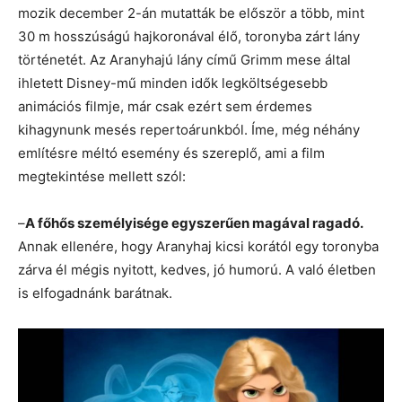
mozik december 2-án mutatták be először a több, mint
30 m hosszúságú hajkoronával élő, toronyba zárt lány
történetét. Az Aranyhajú lány című Grimm mese által
ihletett Disney-mű minden idők legköltségesebb
animációs filmje, már csak ezért sem érdemes
kihagynunk mesés repertoárunkból. Íme, még néhány
említésre méltó esemény és szereplő, ami a film
megtekintése mellett szól:
–
A főhős személyisége egyszerűen magával ragadó.
Annak ellenére, hogy Aranyhaj kicsi korától egy toronyba
zárva él mégis nyitott, kedves, jó humorú. A való életben
is elfogadnánk barátnak.