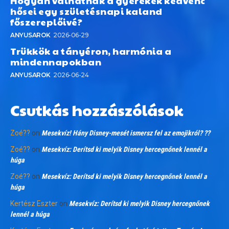
Hogyan válhatnak a gyerekek kedvenc
hősei egy születésnapi kaland
főszereplőivé?
ANYUSAROK
2026-06-29
Trükkök a tányéron, harmónia a
mindennapokban
ANYUSAROK
2026-06-24
Csutkás hozzászólások
Zoé??
on
Mesekvíz! Hány Disney-mesét ismersz fel az emojikról? ??
Zoé??
on
Mesekvíz: Derítsd ki melyik Disney hercegnőnek lennél a
húga
Zoé??
on
Mesekvíz: Derítsd ki melyik Disney hercegnőnek lennél a
húga
Kertész Eszter
on
Mesekvíz: Derítsd ki melyik Disney hercegnőnek
lennél a húga