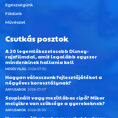
Egészségünk
Földünk
Művészet
Csutkás posztok
A 20 legemlékezetesebb Disney-
rajzfilmdal, amit legalább egyszer
mindenkinek hallania kell
MESÉS VILÁG
2026-07-30
Hogyan válasszunk fejlesztőjátékot a
négyéves korosztálynak?
ANYUSAROK
2026-07-07
Szupinált vagy mezítlábas cipő? Mikor
melyikre van szüksége a gyerekeknek?
ANYUSAROK
2026-06-30