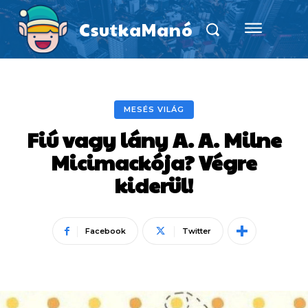
CsutkaManó
MESÉS VILÁG
Fiú vagy lány A. A. Milne
Micimackója? Végre
kiderül!
Facebook
Twitter