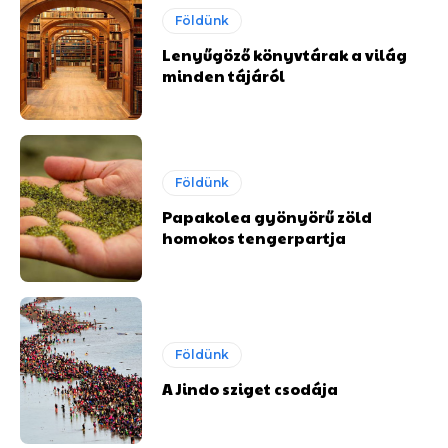
Földünk
Lenyűgöző könyvtárak a világ
minden tájáról
Földünk
Papakolea gyönyörű zöld
homokos tengerpartja
Földünk
A Jindo sziget csodája