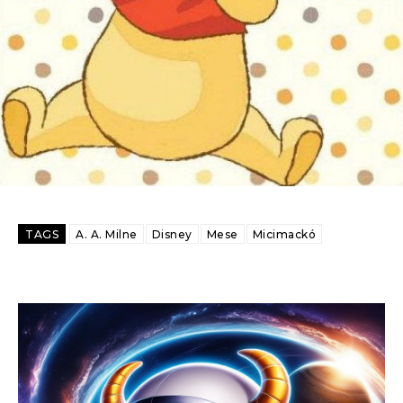
TAGS
A. A. Milne
Disney
Mese
Micimackó