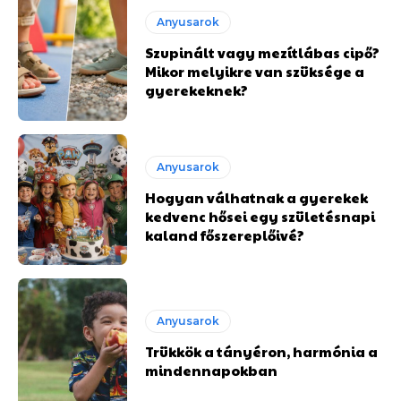
Anyusarok
Szupinált vagy mezítlábas cipő?
Mikor melyikre van szüksége a
gyerekeknek?
Anyusarok
Hogyan válhatnak a gyerekek
kedvenc hősei egy születésnapi
kaland főszereplőivé?
Anyusarok
Trükkök a tányéron, harmónia a
mindennapokban