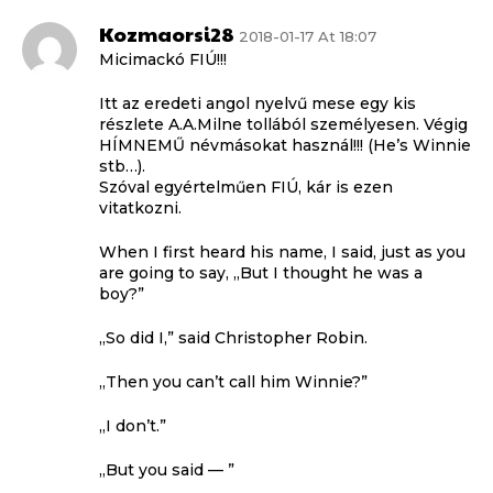
Kozmaorsi28
2018-01-17 At 18:07
Micimackó FIÚ!!!
Itt az eredeti angol nyelvű mese egy kis
részlete A.A.Milne tollából személyesen. Végig
HÍMNEMŰ névmásokat használ!!! (He’s Winnie
stb…).
Szóval egyértelműen FIÚ, kár is ezen
vitatkozni.
When I first heard his name, I said, just as you
are going to say, „But I thought he was a
boy?”
„So did I,” said Christopher Robin.
„Then you can’t call him Winnie?”
„I don’t.”
„But you said — ”