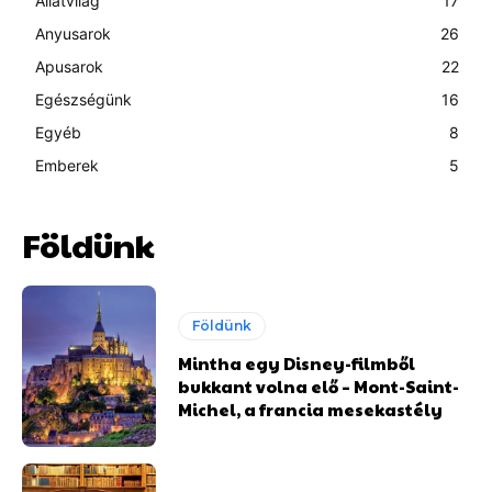
Állatvilág
17
Anyusarok
26
Apusarok
22
Egészségünk
16
Egyéb
8
Emberek
5
Földünk
Földünk
Mintha egy Disney-filmből
bukkant volna elő – Mont-Saint-
Michel, a francia mesekastély