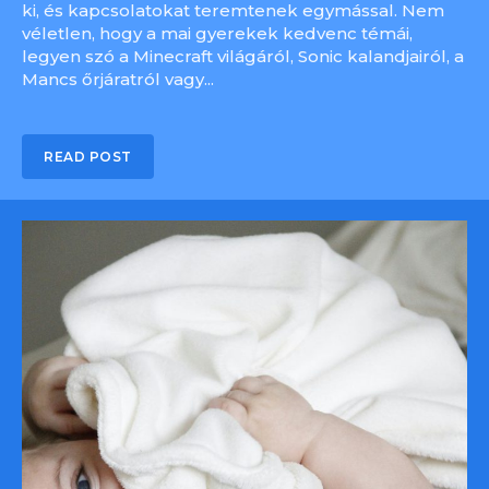
ki, és kapcsolatokat teremtenek egymással. Nem
véletlen, hogy a mai gyerekek kedvenc témái,
legyen szó a Minecraft világáról, Sonic kalandjairól, a
Mancs őrjáratról vagy...
READ POST