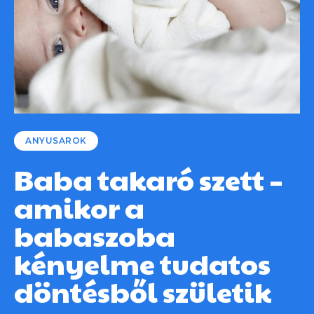
ANYUSAROK
Baba takaró szett –
amikor a
babaszoba
kényelme tudatos
döntésből születik