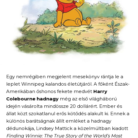
Egy nemrégiben megjelent mesekönyv rántja le a
leplet Winnipeg kalandos életútjáról. A főként Észak-
Amerikában őshonos fekete medvét
Harry
Colebourne hadnagy
még az első világháború
idején vásárolta mindössze 20 dollárért. Ember és
állat közt szokatlanul erős kötődés alakult ki. Ennek a
különös barátságnak állít emléket a hadnagy
dédunokája, Lindsey Mattick a közelmúltban kiadott
Finding Winnie: The True Story of the World’s Most