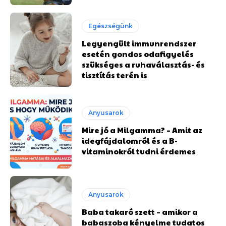
Egészségünk
Legyengült immunrendszer
esetén gondos odafigyelés
szükséges a ruhaválasztás- és
tisztítás terén is
Anyusarok
Mire jó a Milgamma? – Amit az
idegfájdalomról és a B-
vitaminokról tudni érdemes
Anyusarok
Baba takaró szett – amikor a
babaszoba kényelme tudatos