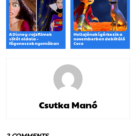
A Disney-rajzfilmek
Hullajónak ígérkezik a
sötét oldala –
novemberben debütáló
főgonoszok nyomában
Coco
Csutka Manó
2 COMMENTS