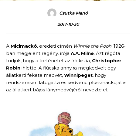
Csutka Manó
2017-10-30
A
Micimackó
, eredeti címén
Winnie the Pooh
, 1926-
ban megjelent regény, írója
A.A. Milne
. Azt régóta
tudjuk, hogy a történetet az író kisfia,
Christopher
Robin
ihlette. A fiúcska annyira megkedvelt egy
állatkerti fekete medvét,
Winnipeget
, hogy
rendszeresen látogatta és kedvenc plüssmackóját is
az állatkert bájos lánymedvéjéről nevezte el.