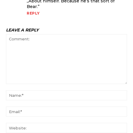
„About himself. Because he’s that sort of
Bear.”
REPLY
LEAVE A REPLY
Comment:
Na
Ema
Web