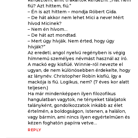
fiú? Azt hittem, fiú.”
– Én is azt hittem – mondja Róbert Gida.
– De hát akkor nem lehet Mici a neve! Mért
hívod Micinek?
– Nem én hívom…
– De hát azt mondtad.
– Mert úgy hívják. Nem érted, hogy úgy
hívják?”
Az eredeti, angol nyelvű regényben is végig
hímnemű személyes névmást használ az író.
A mackó egy kisfiúé. Winnie-ről nevezte el
ugyan, de nem különösebben érdekelte, hogy
az lánynév. Christopher Robin kisfiú, így a
mackója is fiú. Logikus, nem? (7 éves kor alatt
teljesen.)
Ha már mindenképpen ilyen filozofikus
hangulatban vagytok, ne tényeket tálaljatok
talányként, gondolkozzatok inkább az élet
értelmén, a boldogságon, Istenen, a halálon,
vagy bármin, ami nincs ilyen egyértelműen és
kézen foghatón papírra vetve…
REPLY