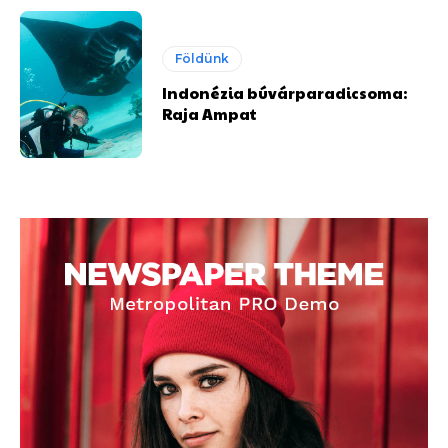
Földünk
Indonézia búvárparadicsoma:
Raja Ampat