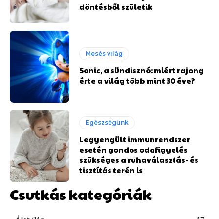
döntésből születik
Mesés világ
Sonic, a sündisznó: miért rajong
érte a világ több mint 30 éve?
Egészségünk
Legyengült immunrendszer
esetén gondos odafigyelés
szükséges a ruhaválasztás- és
tisztítás terén is
Csutkás kategóriák