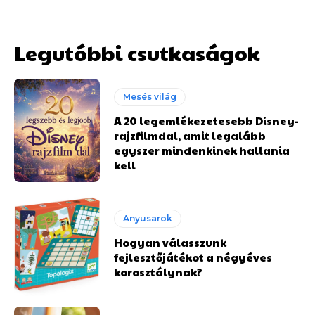
Legutóbbi csutkaságok
Mesés világ
A 20 legemlékezetesebb Disney-
rajzfilmdal, amit legalább
egyszer mindenkinek hallania
kell
Anyusarok
Hogyan válasszunk
fejlesztőjátékot a négyéves
korosztálynak?