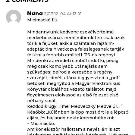
Nana
2017-12-04 At 13:01
Micimackó fiú.
Mindannyiunk kedvenc csekélyértelmű
medvebocsának nemi mibenlétén csak azok
törik a fejüket, akik a számtalan rajzfilm-
adaptációra hivatkozva feleslegesnek tartják
felütni a fentebb említett ’26-os regényt.
Mindenki az eredeti címből indul ki, pedig
még csak komolyabb utánajárás sem
szükséges: beírod a keresőbe a regény
szerzőjét, címét, utána biggyeszted a ,,pdf”
betűket, megnyitod a Magyar Elektronikus
Könyvtár oldalához vezető találatot, majd
figyelmesen elolvasod az első fejezet első
néhány sorát.
Kezdődik úgy: ,,Íme, Medveczky Medve úr…”
Később: ,,Különben is épp most ért le a lépcső
aljára, és hajlandó nektekbemutatkozni:
– Micimackó.
Amikor először hallottam a nevét, én is azt
kérdeztem, amit ti akartok kérdezni: „Hát nem