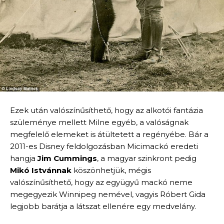
Ezek után valószínűsíthető, hogy az alkotói fantázia
szüleménye mellett Milne egyéb, a valóságnak
megfelelő elemeket is átültetett a regényébe. Bár a
2011-es Disney feldolgozásban Micimackó eredeti
hangja
Jim Cummings
, a magyar szinkront pedig
Mikó Istvánnak
köszönhetjük, mégis
valószínűsíthető, hogy az együgyű mackó neme
megegyezik Winnipeg nemével, vagyis Róbert Gida
legjobb barátja a látszat ellenére egy medvelány.