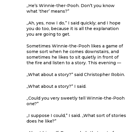
„He’s Winnie-ther-Pooh. Don’t you know
what ‘ther’ means?”
„Ah, yes, now I do,” I said quickly; and I hope
you do too, because it is all the explanation
you are going to get.
Sometimes Winnie-the-Pooh likes a game of
some sort when he comes downstairs, and
sometimes he likes to sit quietly in front of
the fire and listen to a story. This evening —
„What about a story?” said Christopher Robin.
„What about a story?” I said.
„Could you very sweetly tell Winnie-the-Pooh
one?”
„I suppose I could,” I said. „What sort of stories
does he like?”