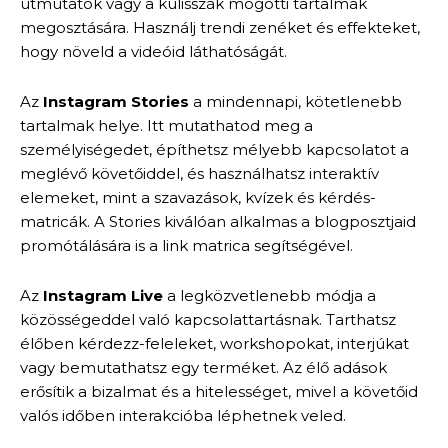
útmutatók vagy a kulisszák mögötti tartalmak
megosztására. Használj trendi zenéket és effekteket,
hogy növeld a videóid láthatóságát.
Az
Instagram Stories
a mindennapi, kötetlenebb
tartalmak helye. Itt mutathatod meg a
személyiségedet, építhetsz mélyebb kapcsolatot a
meglévő követőiddel, és használhatsz interaktív
elemeket, mint a szavazások, kvízek és kérdés-
matricák. A Stories kiválóan alkalmas a blogposztjaid
promótálására is a link matrica segítségével.
Az
Instagram Live
a legközvetlenebb módja a
közösségeddel való kapcsolattartásnak. Tarthatsz
élőben kérdezz-feleleket, workshopokat, interjúkat
vagy bemutathatsz egy terméket. Az élő adások
erősítik a bizalmat és a hitelességet, mivel a követőid
valós időben interakcióba léphetnek veled.