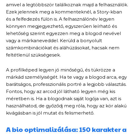
amivel a legtöbbször találkoznak majd a felhasználók.
Ezek jelennek meg a kommenteknél, a Story-kban
és a felfedezés fülön is. A felhasználónév legyen
könnyen megjegyezhető, egyszerűen leírható és
lehetőség szerint egyezzen meg a blogod nevével
vagy a márkaneveddel. Kerüld a bonyolult
számkombinációkat és aláhúzásokat, hacsak nem
feltétlenül szükségesek.
A profilképed legyen jó minőségű, és tükrözze a
márkád személyiségét. Ha te vagy a blogod arca, egy
barátságos, professzionális portré a legjobb választás.
Fontos, hogy az arcod jól látható legyen még kis
méretben is. Ha a blogodnak saját logója van, azt is
használhatod, de győződj meg róla, hogy az kör alakú
kivágásban is jól mutat és felismerhető.
A bio optimalizálása: 150 karakter a