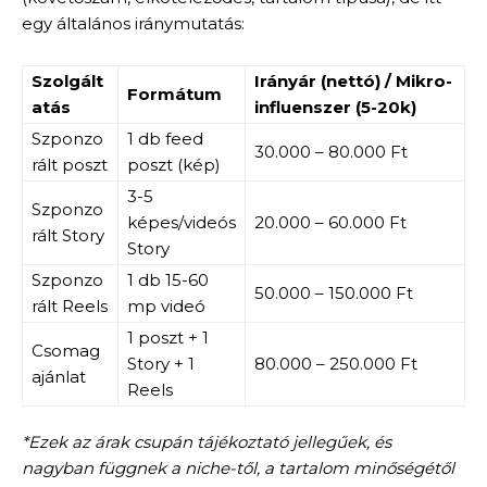
egy általános iránymutatás:
Szolgált
Irányár (nettó) / Mikro-
Formátum
atás
influenszer (5-20k)
Szponzo
1 db feed
30.000 – 80.000 Ft
rált poszt
poszt (kép)
3-5
Szponzo
képes/videós
20.000 – 60.000 Ft
rált Story
Story
Szponzo
1 db 15-60
50.000 – 150.000 Ft
rált Reels
mp videó
1 poszt + 1
Csomag
Story + 1
80.000 – 250.000 Ft
ajánlat
Reels
*Ezek az árak csupán tájékoztató jellegűek, és
nagyban függnek a niche-től, a tartalom minőségétől