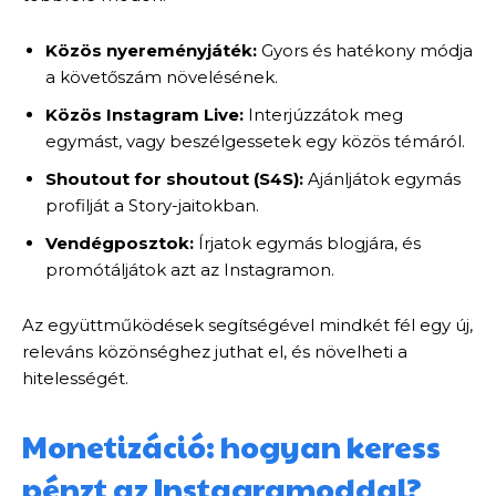
Közös nyereményjáték:
Gyors és hatékony módja
a követőszám növelésének.
Közös Instagram Live:
Interjúzzátok meg
egymást, vagy beszélgessetek egy közös témáról.
Shoutout for shoutout (S4S):
Ajánljátok egymás
profilját a Story-jaitokban.
Vendégposztok:
Írjatok egymás blogjára, és
promótáljátok azt az Instagramon.
Az együttműködések segítségével mindkét fél egy új,
releváns közönséghez juthat el, és növelheti a
hitelességét.
Monetizáció: hogyan keress
pénzt az Instagramoddal?