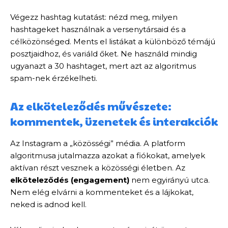
Végezz hashtag kutatást: nézd meg, milyen
hashtageket használnak a versenytársaid és a
célközönséged. Ments el listákat a különböző témájú
posztjaidhoz, és variáld őket. Ne használd mindig
ugyanazt a 30 hashtaget, mert azt az algoritmus
spam-nek érzékelheti.
Az elköteleződés művészete:
kommentek, üzenetek és interakciók
Az Instagram a „közösségi” média. A platform
algoritmusa jutalmazza azokat a fiókokat, amelyek
aktívan részt vesznek a közösségi életben. Az
elköteleződés (engagement)
nem egyirányú utca.
Nem elég elvárni a kommenteket és a lájkokat,
neked is adnod kell.