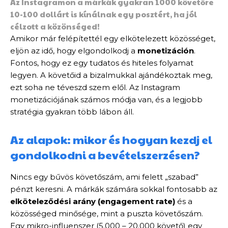
Az Instagramon a márkák gyakran 1000 követőre
10-100 dollárt is kínálnak egy posztért, ha jól
célzott a közönséged!
Amikor már felépítettél egy elkötelezett közösséget,
eljön az idő, hogy elgondolkodj a
monetizáción
.
Fontos, hogy ez egy tudatos és hiteles folyamat
legyen. A követőid a bizalmukkal ajándékoztak meg,
ezt soha ne téveszd szem elől. Az Instagram
monetizációjának számos módja van, és a legjobb
stratégia gyakran több lábon áll.
Az alapok: mikor és hogyan kezdj el
gondolkodni a bevételszerzésen?
Nincs egy bűvös követőszám, ami felett „szabad”
pénzt keresni. A márkák számára sokkal fontosabb az
elköteleződési arány (engagement rate)
és a
közösséged minősége, mint a puszta követőszám.
Egy mikro-influenszer (5.000 – 20.000 követő) egy