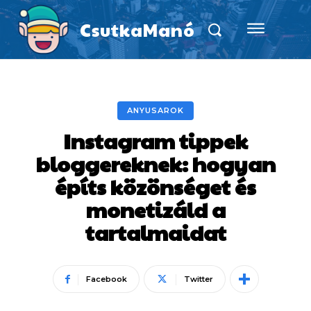
CsutkaManó
ANYUSAROK
Instagram tippek
bloggereknek: hogyan
építs közönséget és
monetizáld a
tartalmaidat
Facebook
Twitter