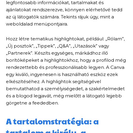
legfontosabb információkat, tartalmakat és
ajánlatokat rendszerezve, könnyen elérhetővé tedd
az új látogatók számára. Tekints rájuk úgy, mint a
weboldalad menüpontjaira.
Hozz létre tematikus highlightokat, például: „Rólam”,
„Új posztok”, „Tippek”, „Q&A”, „Utazások” vagy
„Partnerek”. Készíts egységes, márkádhoz illő
borítóképeket a highlightokhoz, hogy a profilod még
rendezettebb és professzionálisabb legyen. A Canva
egy kiváló, ingyenesen is használható eszköz ezek
elkészítéséhez. A highlightok segítségével
bemutathatod a személyiségedet, a szakértelmedet
és a blogod legjavát, még mielőtt a látogató lejjebb
görgetne a feededben.
A tartalomstratégia: a
tartalom a király, a