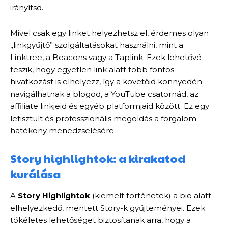
irányítsd.
Mivel csak egy linket helyezhetsz el, érdemes olyan
„linkgyűjtő” szolgáltatásokat használni, mint a
Linktree, a Beacons vagy a Taplink. Ezek lehetővé
teszik, hogy egyetlen link alatt több fontos
hivatkozást is elhelyezz, így a követőid könnyedén
navigálhatnak a blogod, a YouTube csatornád, az
affiliate linkjeid és egyéb platformjaid között. Ez egy
letisztult és professzionális megoldás a forgalom
hatékony menedzselésére.
Story highlightok: a kirakatod
kurálása
A
Story Highlightok
(kiemelt történetek) a bio alatt
elhelyezkedő, mentett Story-k gyűjteményei. Ezek
tökéletes lehetőséget biztosítanak arra, hogy a