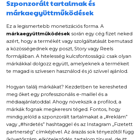
Szponzorált tartalmak és
márkaegyüttműködések
Ez a legismertebb monetizációs forma. A
márkaegyüttműködések
során egy cég fizet neked
azért, hogy a termékét vagy szolgáltatását bemutasd
a közösségednek egy poszt, Story vagy Reels
formájában. A hitelesség kulcsfontosságú: csak olyan
márkákkal dolgozz együtt, amelyeknek a termékeit
te magad is szívesen használod és jó szívvel ajánlod.
Hogyan találj márkákat? Kezdetben te keresheted
meg őket egy professzionális e-maillel és a
médiaajánlatoddal. Ahogy növekszik a profilod, a
márkák fognak megkeresni téged. Fontos, hogy
mindig jelöld a szponzorált tartalmakat a „#reklám”
vagy „#hirdetés” hashtaggel és az Instagram „Fizetett
partnerség” címkéjével. Az árazás sok tényezőtől függ
(követőszám, elköteleződés, tartalom típusa), de itt