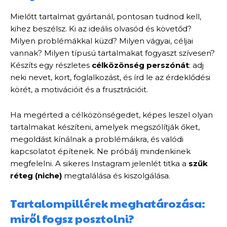
Mielőtt tartalmat gyártanál, pontosan tudnod kell,
kihez beszélsz. Ki az ideális olvasód és követőd?
Milyen problémákkal küzd? Milyen vágyai, céljai
vannak? Milyen típusú tartalmakat fogyaszt szívesen?
Készíts egy részletes
célközönség perszónát
: adj
neki nevet, kort, foglalkozást, és írd le az érdeklődési
körét, a motivációit és a frusztrációit.
Ha megérted a célközönségedet, képes leszel olyan
tartalmakat készíteni, amelyek megszólítják őket,
megoldást kínálnak a problémáikra, és valódi
kapcsolatot építenek. Ne próbálj mindenkinek
megfelelni. A sikeres Instagram jelenlét titka a
szűk
réteg (niche)
megtalálása és kiszolgálása.
Tartalompillérek meghatározása:
miről fogsz posztolni?