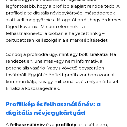
legfontosabb, hogy a profilod alapjait rendbe tedd. A
profilod a te digitális névjegykártyád; másodpercek
alatt kell meggyőznie a látogatót arról, hogy érdemes
téged követnie. Minden elemnek – a
felhasználónévtől a bioban elhelyezett linkig –
céltudatosan kell szolgálnia a márkaépítésedet.
Gondolj a profilodra úgy, mint egy bolti kirakatra. Ha
rendezetlen, unalmas vagy nem informatív, a
potenciális vásárló (vagyis követő) egyszerűen
továbbáll. Egy jól felépített profil azonban azonnal
kommunikálja, ki vagy, mit csinálsz, és milyen értéket
kínálsz a közösségednek.
Profilkép és felhasználónév: a
digitális névjegykártyád
A
felhasználónév
és a
profilkép
az a két elem,