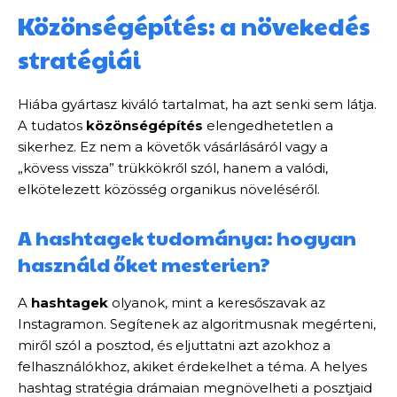
Közönségépítés: a növekedés
stratégiái
Hiába gyártasz kiváló tartalmat, ha azt senki sem látja.
A tudatos
közönségépítés
elengedhetetlen a
sikerhez. Ez nem a követők vásárlásáról vagy a
„kövess vissza” trükkökről szól, hanem a valódi,
elkötelezett közösség organikus növeléséről.
A hashtagek tudománya: hogyan
használd őket mesterien?
A
hashtagek
olyanok, mint a keresőszavak az
Instagramon. Segítenek az algoritmusnak megérteni,
miről szól a posztod, és eljuttatni azt azokhoz a
felhasználókhoz, akiket érdekelhet a téma. A helyes
hashtag stratégia drámaian megnövelheti a posztjaid