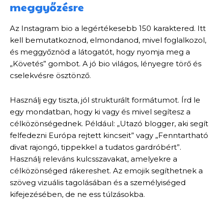
meggyőzésre
Az Instagram bio a legértékesebb 150 karaktered. Itt
kell bemutatkoznod, elmondanod, mivel foglalkozol,
és meggyőznöd a látogatót, hogy nyomja meg a
„Követés” gombot. A jó bio világos, lényegre törő és
cselekvésre ösztönző.
Használj egy tiszta, jól strukturált formátumot. Írd le
egy mondatban, hogy ki vagy és mivel segítesz a
célközönségednek. Például: „Utazó blogger, aki segít
felfedezni Európa rejtett kincseit” vagy „Fenntartható
divat rajongó, tippekkel a tudatos gardróbért”.
Használj releváns kulcsszavakat, amelyekre a
célközönséged rákereshet. Az emojik segíthetnek a
szöveg vizuális tagolásában és a személyiséged
kifejezésében, de ne ess túlzásokba.