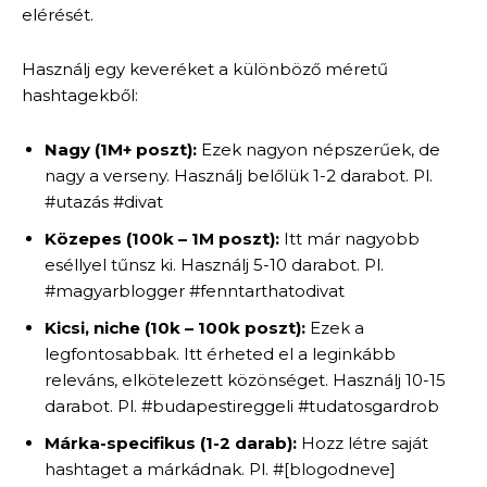
elérését.
Használj egy keveréket a különböző méretű
hashtagekből:
Nagy (1M+ poszt):
Ezek nagyon népszerűek, de
nagy a verseny. Használj belőlük 1-2 darabot. Pl.
#utazás #divat
Közepes (100k – 1M poszt):
Itt már nagyobb
eséllyel tűnsz ki. Használj 5-10 darabot. Pl.
#magyarblogger #fenntarthatodivat
Kicsi, niche (10k – 100k poszt):
Ezek a
legfontosabbak. Itt érheted el a leginkább
releváns, elkötelezett közönséget. Használj 10-15
darabot. Pl. #budapestireggeli #tudatosgardrob
Márka-specifikus (1-2 darab):
Hozz létre saját
hashtaget a márkádnak. Pl. #[blogodneve]