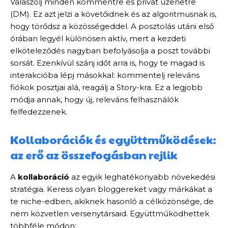
Válaszolj minden kommentre és privát üzenetre
(DM). Ez azt jelzi a követőidnek és az algoritmusnak is,
hogy törődsz a közösségeddel. A posztolás utáni első
órában legyél különösen aktív, mert a kezdeti
elköteleződés nagyban befolyásolja a poszt további
sorsát. Ezenkívül szánj időt arra is, hogy te magad is
interakcióba lépj másokkal: kommentelj releváns
fiókok posztjai alá, reagálj a Story-kra. Ez a legjobb
módja annak, hogy új, releváns felhasználók
felfedezzenek.
Kollaborációk és együttműködések:
az erő az összefogásban rejlik
A
kollaboráció
az egyik leghatékonyabb növekedési
stratégia. Keress olyan bloggereket vagy márkákat a
te niche-edben, akiknek hasonló a célközönsége, de
nem közvetlen versenytársaid. Együttműködhettek
többféle módon: