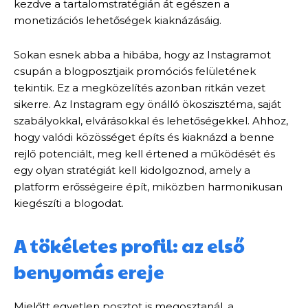
kezdve a tartalomstratégián át egészen a
monetizációs lehetőségek kiaknázásáig.
Sokan esnek abba a hibába, hogy az Instagramot
csupán a blogposztjaik promóciós felületének
tekintik. Ez a megközelítés azonban ritkán vezet
sikerre. Az Instagram egy önálló ökoszisztéma, saját
szabályokkal, elvárásokkal és lehetőségekkel. Ahhoz,
hogy valódi közösséget építs és kiaknázd a benne
rejlő potenciált, meg kell értened a működését és
egy olyan stratégiát kell kidolgoznod, amely a
platform erősségeire épít, miközben harmonikusan
kiegészíti a blogodat.
A tökéletes profil: az első
benyomás ereje
Mielőtt egyetlen posztot is megosztanál, a