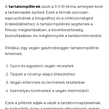
A
tartalompillérek
azok a 3-5 fő téma, amelyek köré
a tartalmaidat építed. Ezek a témák szorosan
kapcsolódnak a blogodhoz és a célközönséged
érdeklődéséhez. A tartalompillérek segítenek a
fókusz megtartásában, a következetesség
biztosításában, és megkönnyítik a tartalomtervezést.
Például, egy vegán gasztroblogger tartalompillérei
lehetnek:
Gyors és egyszerű vegán receptek
Tippek a növényi alapú étkezéshez
Vegán éttermek és termékek tesztelése
Személyes történetek a vegán életmódról
Ezek a pillérek adják a vázát a tartalomnaptáradnak,
és biztosítják, hogy a tartalmaid változatosak, mégis