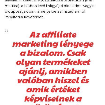
affiliate linkeket megoszthatod a Story-dban (link
matrica), a bioban lévő linkgyűjtő oldaladon, vagy a
blogposztjaidban, amelyekre az Instagramról
irányítod a követőidet.
Az affiliate
marketing lényege
a bizalom. Csak
olyan termékeket
ajánlj, amikben
valóban hiszel és
amik értéket
képviselnek a