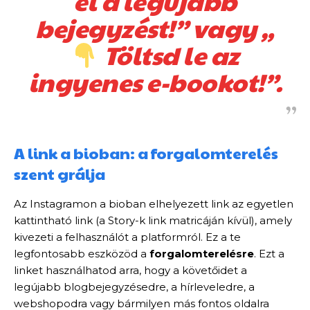
el a legújabb
bejegyzést!” vagy „
Töltsd le az
ingyenes e-bookot!”.
A link a bioban: a forgalomterelés
szent grálja
Az Instagramon a bioban elhelyezett link az egyetlen
kattintható link (a Story-k link matricáján kívül), amely
kivezeti a felhasználót a platformról. Ez a te
legfontosabb eszközöd a
forgalomterelésre
. Ezt a
linket használhatod arra, hogy a követőidet a
legújabb blogbejegyzésedre, a hírleveledre, a
webshopodra vagy bármilyen más fontos oldalra