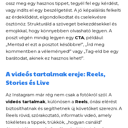
ossz meg egy hasznos tippet, tegyél fel egy kérdést,
vagy indíts el egy beszélgetést. A jó képaláírás felkelti
az érdeklődést, elgondolkodtat és cselekvésre
ösztönöz. Strukturáld a szöveget bekezdésekkel és
emojikkal, hogy könnyebben olvasható legyen. A
poszt végén mindig legyen egy
CTA
, például:
„Mentsd el ezt a posztot későbbre!”, „Írd meg
kommentben a véleményed!” vagy „Tag-eld be egy
barátodat, akinek ez hasznos lehet!”.
A videós tartalmak ereje: Reels,
Stories és Live
Az Instagram már rég nem csak a fotókról szól. A
videós tartalmak
, különösen a
Reels
, óriási elérést
biztosíthatnak és segíthetnek új követőket szerezni. A
Reels rövid, szórakoztató, informatív videó, amely
tökéletes a tippek, trükkök, „hogyan csináld”