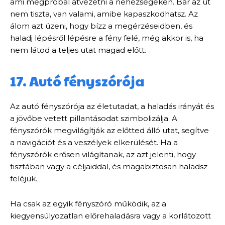
ami megpróbál átvezetni a nehézségeken. Bár az út
nem tiszta, van valami, amibe kapaszkodhatsz. Az
álom azt üzeni, hogy bízz a megérzéseidben, és
haladj lépésről lépésre a fény felé, még akkor is, ha
nem látod a teljes utat magad előtt.
17. Autó fényszórója
Az autó fényszórója az életutadat, a haladás irányát és
a jövőbe vetett pillantásodat szimbolizálja. A
fényszórók megvilágítják az előtted álló utat, segítve
a navigációt és a veszélyek elkerülését. Ha a
fényszórók erősen világítanak, az azt jelenti, hogy
tisztában vagy a céljaiddal, és magabiztosan haladsz
feléjük.
Ha csak az egyik fényszóró működik, az a
kiegyensúlyozatlan előrehaladásra vagy a korlátozott