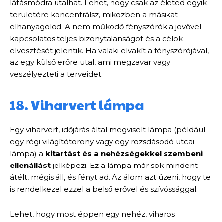
látásmódra utalhat. Lehet, hogy csak az életed egyik
területére koncentrálsz, miközben a másikat
elhanyagolod. A nem működő fényszórók a jövővel
kapcsolatos teljes bizonytalanságot és a célok
elvesztését jelentik. Ha valaki elvakít a fényszórójával,
az egy külső erőre utal, ami megzavar vagy
veszélyezteti a terveidet.
18. Viharvert lámpa
Egy viharvert, időjárás által megviselt lámpa (például
egy régi világítótorony vagy egy rozsdásodó utcai
lámpa) a
kitartást és a nehézségekkel szembeni
ellenállást
jelképezi. Ez a lámpa már sok mindent
átélt, mégis áll, és fényt ad. Az álom azt üzeni, hogy te
is rendelkezel ezzel a belső erővel és szívóssággal.
Lehet, hogy most éppen egy nehéz, viharos