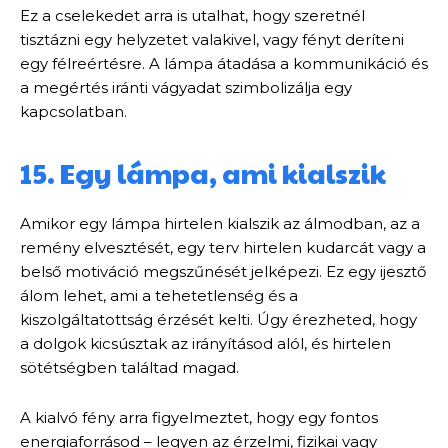
Ez a cselekedet arra is utalhat, hogy szeretnél
tisztázni egy helyzetet valakivel, vagy fényt deríteni
egy félreértésre. A lámpa átadása a kommunikáció és
a megértés iránti vágyadat szimbolizálja egy
kapcsolatban.
15. Egy lámpa, ami kialszik
Amikor egy lámpa hirtelen kialszik az álmodban, az a
remény elvesztését, egy terv hirtelen kudarcát vagy a
belső motiváció megszűnését jelképezi. Ez egy ijesztő
álom lehet, ami a tehetetlenség és a
kiszolgáltatottság érzését kelti. Úgy érezheted, hogy
a dolgok kicsúsztak az irányításod alól, és hirtelen
sötétségben találtad magad.
A kialvó fény arra figyelmeztet, hogy egy fontos
energiaforrásod – legyen az érzelmi, fizikai vagy