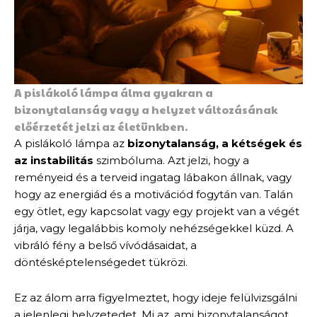
A pislákoló lámpa álma gyakran a
bizonytalanság vagy a helyzet változásának
előérzetét jelzi az életünkben.
A pislákoló lámpa az
bizonytalanság, a kétségek és
az instabilitás
szimbóluma. Azt jelzi, hogy a
reményeid és a terveid ingatag lábakon állnak, vagy
hogy az energiád és a motivációd fogytán van. Talán
egy ötlet, egy kapcsolat vagy egy projekt van a végét
járja, vagy legalábbis komoly nehézségekkel küzd. A
vibráló fény a belső vívódásaidat, a
döntésképtelenségedet tükrözi.
Ez az álom arra figyelmeztet, hogy ideje felülvizsgálni
a jelenlegi helyzetedet. Mi az, ami bizonytalanságot