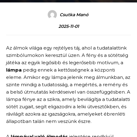
Csutka Manó
2025-11-01
Az álmok világa egy rejtélyes táj, ahol a tudatalattink
szimbólumokon keresztül üzen. A fény és a sötétség
játéka az egyik legősibb és legerősebb motívum, a
lámpa
pedig ennek a kettősségnek a központi
eleme. Amikor egy lámpa jelenik meg álmunkban, az
szinte mindig a tudatosság, a megértés, a remény és
a belső útmutatás kérdéseivel van összefüggésben. A
lámpa fénye az a szikra, amely bevilágítja a tudatalatti
sötét zugait, segít eligazodni a lelki útvesztőkben, és
rávilágít azokra az igazságokra, amelyeket ébrenléti
állapotban talán nem veszünk észre.
A
lámpával való álmodás
jelentése rendkívül