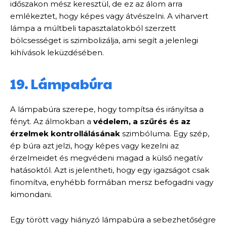
időszakon mész keresztül, de ez az álom arra
emlékeztet, hogy képes vagy átvészelni. A viharvert
lámpa a múltbeli tapasztalatokból szerzett
bölcsességet is szimbolizálja, ami segít a jelenlegi
kihívások leküzdésében.
19. Lámpabúra
A lámpabúra szerepe, hogy tompítsa és irányítsa a
fényt. Az álmokban a
védelem, a szűrés és az
érzelmek kontrollálásának
szimbóluma. Egy szép,
ép búra azt jelzi, hogy képes vagy kezelni az
érzelmeidet és megvédeni magad a külső negatív
hatásoktól. Azt is jelentheti, hogy egy igazságot csak
finomítva, enyhébb formában mersz befogadni vagy
kimondani.
Egy törött vagy hiányzó lámpabúra a sebezhetőségre