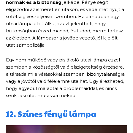
normák és a biztonság
jelképe. Fénye segít
eligazodni az ismeretlen utakon, és védelmet nyújt a
sötétség veszélyeivel szemben. Ha álmodban egy
utcai lámpa alatt állsz, az azt jelentheti, hogy
biztonságban érzed magad, és tudod, merre tartasz
az életben. A lámpasor a jövőbe vezető, jól kijelölt
utat szimbolizálja.
Egy nem működő vagy pislákoló utcai lámpa ezzel
szemben a közösségtől való elszigeteltség érzésére,
a társadalmi elvárásokkal szembeni bizonytalanságra
vagy a jövőtől való félelemre utalhat. Úgy érezheted,
hogy egyedül maradtál a problémáiddal, és nincs
senki, aki utat mutasson neked.
12. Színes fényű lámpa