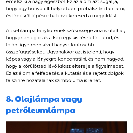
emelsz ki a nagy egészből. Ez az álom azt sugallja,
hogy egy bonyolult helyzetben próbálsz tisztán látni,
és lépésről lépésre haladva keresed a megoldást.
A zseblámpa fénykörének szűkössége arra is utalhat,
hogy jelenleg csak a kép egy kis részletét látod, és
talán figyelmen kívül hagysz fontosabb
összefüggéseket. Ugyanakkor azt is jelenti, hogy
képes vagy a lényegre koncentrálni, és nem hagyod,
hogy a körülötted lévő káosz elterelje a figyelmedet.
Ez az álom a felfedezés, a kutatás és a rejtett dolgok
felszínre hozatalának szimbóluma is lehet.
8. Olajlámpa vagy
petróleumlámpa