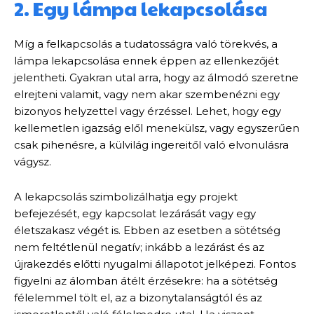
2. Egy lámpa lekapcsolása
Míg a felkapcsolás a tudatosságra való törekvés, a
lámpa lekapcsolása ennek éppen az ellenkezőjét
jelentheti. Gyakran utal arra, hogy az álmodó szeretne
elrejteni valamit, vagy nem akar szembenézni egy
bizonyos helyzettel vagy érzéssel. Lehet, hogy egy
kellemetlen igazság elől menekülsz, vagy egyszerűen
csak pihenésre, a külvilág ingereitől való elvonulásra
vágysz.
A lekapcsolás szimbolizálhatja egy projekt
befejezését, egy kapcsolat lezárását vagy egy
életszakasz végét is. Ebben az esetben a sötétség
nem feltétlenül negatív; inkább a lezárást és az
újrakezdés előtti nyugalmi állapotot jelképezi. Fontos
figyelni az álomban átélt érzésekre: ha a sötétség
félelemmel tölt el, az a bizonytalanságtól és az