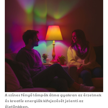
A színes fényű lámpák álma gyakran az érzelmek
és kreatív energiák kifejezését jelenti az
életünkben.