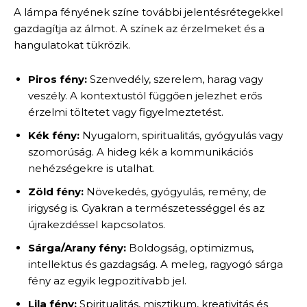
A lámpa fényének színe további jelentésrétegekkel
gazdagítja az álmot. A színek az érzelmeket és a
hangulatokat tükrözik.
Piros fény:
Szenvedély, szerelem, harag vagy
veszély. A kontextustól függően jelezhet erős
érzelmi töltetet vagy figyelmeztetést.
Kék fény:
Nyugalom, spiritualitás, gyógyulás vagy
szomorúság. A hideg kék a kommunikációs
nehézségekre is utalhat.
Zöld fény:
Növekedés, gyógyulás, remény, de
irigység is. Gyakran a természetességgel és az
újrakezdéssel kapcsolatos.
Sárga/Arany fény:
Boldogság, optimizmus,
intellektus és gazdagság. A meleg, ragyogó sárga
fény az egyik legpozitívabb jel.
Lila fény:
Spiritualitás, misztikum, kreativitás és