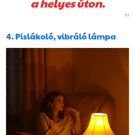
a helyes úton.
4. Pislákoló, vibráló lámpa