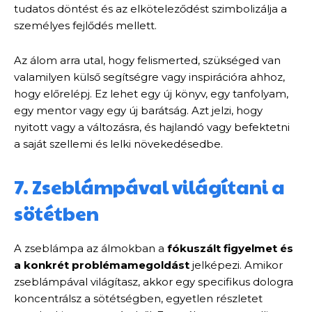
tudatos döntést és az elköteleződést szimbolizálja a
személyes fejlődés mellett.
Az álom arra utal, hogy felismerted, szükséged van
valamilyen külső segítségre vagy inspirációra ahhoz,
hogy előrelépj. Ez lehet egy új könyv, egy tanfolyam,
egy mentor vagy egy új barátság. Azt jelzi, hogy
nyitott vagy a változásra, és hajlandó vagy befektetni
a saját szellemi és lelki növekedésedbe.
7. Zseblámpával világítani a
sötétben
A zseblámpa az álmokban a
fókuszált figyelmet és
a konkrét problémamegoldást
jelképezi. Amikor
zseblámpával világítasz, akkor egy specifikus dologra
koncentrálsz a sötétségben, egyetlen részletet