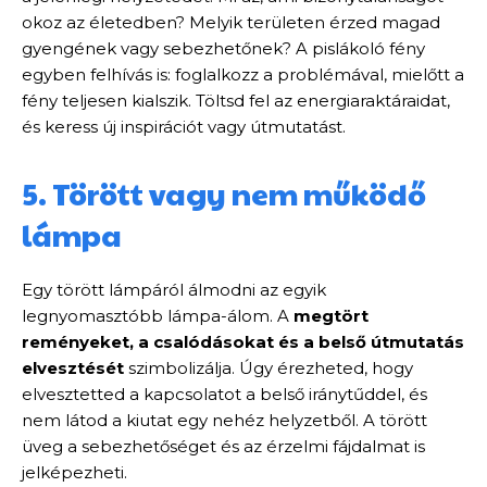
okoz az életedben? Melyik területen érzed magad
gyengének vagy sebezhetőnek? A pislákoló fény
egyben felhívás is: foglalkozz a problémával, mielőtt a
fény teljesen kialszik. Töltsd fel az energiaraktáraidat,
és keress új inspirációt vagy útmutatást.
5. Törött vagy nem működő
lámpa
Egy törött lámpáról álmodni az egyik
legnyomasztóbb lámpa-álom. A
megtört
reményeket, a csalódásokat és a belső útmutatás
elvesztését
szimbolizálja. Úgy érezheted, hogy
elvesztetted a kapcsolatot a belső iránytűddel, és
nem látod a kiutat egy nehéz helyzetből. A törött
üveg a sebezhetőséget és az érzelmi fájdalmat is
jelképezheti.