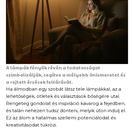
A lámpák fényük révén a tudatosságot
szimbolizálják, segítve a mélyebb önismeretet és
a rejtett érzések feltárását.
Ha álmodban egy szobát látsz tele lámpákkal, az a
lehetőségek, ötletek és választások bőségére utal.
Rengeteg gondolat és inspiráció kavarog a fejedben,
és talán nehezen tudsz dönteni, melyik úton indulj el.
Ez az álom a hatalmas szellemi potenciálodat és
kreativitásodat tükrözi.