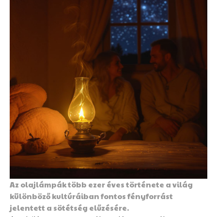
Az olajlámpák több ezer éves története a világ
különböző kultúráiban fontos fényforrást
jelentett a sötétség elűzésére.