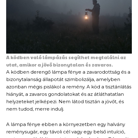
A ködben való lámpázás segíthet megtalálni az
utat, amikor a jövő bizonytalan és zavaros.
A ködben derengő lámpa fénye a zavarodottság és a
bizonytalanság állapotát szimbolizálja, amelyben
azonban mégis pislákol a remény. A köd a tisztánlátás
hiányát, a zavaros gondolatokat és az átláthatatlan
helyzeteket jelképezi. Nem látod tisztán a jövőt, és
nem tudod, merre indulj.
A lámpa fénye ebben a környezetben egy halvány
reménysugár, egy távoli cél vagy egy belső intuíció,