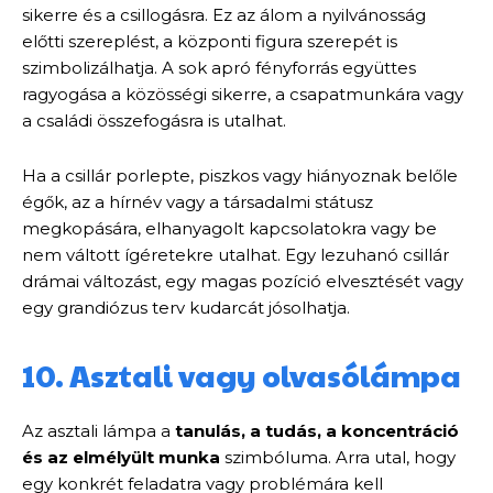
sikerre és a csillogásra. Ez az álom a nyilvánosság
előtti szereplést, a központi figura szerepét is
szimbolizálhatja. A sok apró fényforrás együttes
ragyogása a közösségi sikerre, a csapatmunkára vagy
a családi összefogásra is utalhat.
Ha a csillár porlepte, piszkos vagy hiányoznak belőle
égők, az a hírnév vagy a társadalmi státusz
megkopására, elhanyagolt kapcsolatokra vagy be
nem váltott ígéretekre utalhat. Egy lezuhanó csillár
drámai változást, egy magas pozíció elvesztését vagy
egy grandiózus terv kudarcát jósolhatja.
10. Asztali vagy olvasólámpa
Az asztali lámpa a
tanulás, a tudás, a koncentráció
és az elmélyült munka
szimbóluma. Arra utal, hogy
egy konkrét feladatra vagy problémára kell