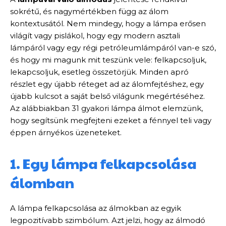
sokrétű, és nagymértékben függ az álom
kontextusától. Nem mindegy, hogy a lámpa erősen
világít vagy pislákol, hogy egy modern asztali
lámpáról vagy egy régi petróleumlámpáról van-e szó,
és hogy mi magunk mit teszünk vele: felkapcsoljuk,
lekapcsoljuk, esetleg összetörjük. Minden apró
részlet egy újabb réteget ad az álomfejtéshez, egy
újabb kulcsot a saját belső világunk megértéséhez.
Az alábbiakban 31 gyakori lámpa álmot elemzünk,
hogy segítsünk megfejteni ezeket a fénnyel teli vagy
éppen árnyékos üzeneteket.
1. Egy lámpa felkapcsolása
álomban
A lámpa felkapcsolása az álmokban az egyik
legpozitívabb szimbólum. Azt jelzi, hogy az álmodó