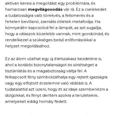
aktívan keresi a megoldást egy problémára, és
hamarosan
megvilágosodás
vár rá. Ez a cselekedet
a tudatosságra való törekvés, a felismerés és a
hirtelen bevillanó, zseniális ötletek metaforája. Ha
könnyedén kapcsolod fel a lámpát, az azt sugallja,
hogy a válaszok közelebb vannak, mint gondolnád, és
rendelkezel a szükséges belső erőforrásokkal a
helyzet megoldásához.
Ez az álom utalhat egy új életszakasz kezdetére is,
ahol a korábbi bizonytalanságot és sötétséget a
tisztánlátás és a magabiztosság váltja fel. A
felkapcsolt fény szimbolizálhatja egy rejtett igazságra
vagy egy elfojtott érzelemre való rálátást is. A
tudatalattid azt üzeni, hogy itt az ideje szembenézni a
dolgokkal, és fényt deríteni azokra a területekre,
amelyeket eddig homály fedett.