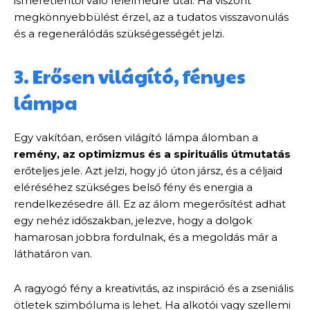
ismeretlentől való félelmedre utal. Ha viszont
megkönnyebbülést érzel, az a tudatos visszavonulás
és a regenerálódás szükségességét jelzi.
3. Erősen világító, fényes
lámpa
Egy vakítóan, erősen világító lámpa álomban a
remény, az optimizmus és a spirituális útmutatás
erőteljes jele. Azt jelzi, hogy jó úton jársz, és a céljaid
eléréséhez szükséges belső fény és energia a
rendelkezésedre áll. Ez az álom megerősítést adhat
egy nehéz időszakban, jelezve, hogy a dolgok
hamarosan jobbra fordulnak, és a megoldás már a
láthatáron van.
A ragyogó fény a kreativitás, az inspiráció és a zseniális
ötletek szimbóluma is lehet. Ha alkotói vagy szellemi