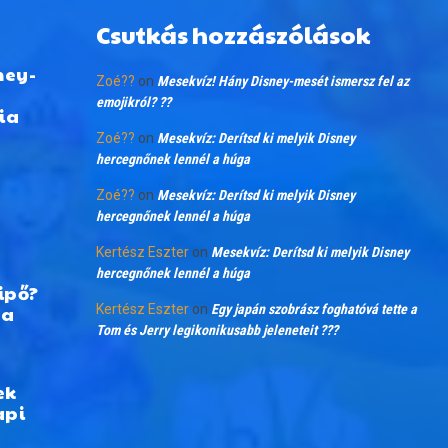
Csutkás hozzászólások
ney-
Zoé??
on
Mesekvíz! Hány Disney-mesét ismersz fel az
emojikról? ??
ia
Zoé??
on
Mesekvíz: Derítsd ki melyik Disney
hercegnőnek lennél a húga
Zoé??
on
Mesekvíz: Derítsd ki melyik Disney
hercegnőnek lennél a húga
Kertész Eszter
on
Mesekvíz: Derítsd ki melyik Disney
hercegnőnek lennél a húga
ipő?
 a
Kertész Eszter
on
Egy japán szobrász foghatóvá tette a
Tom és Jerry legikonikusabb jeleneteit ???
ek
api