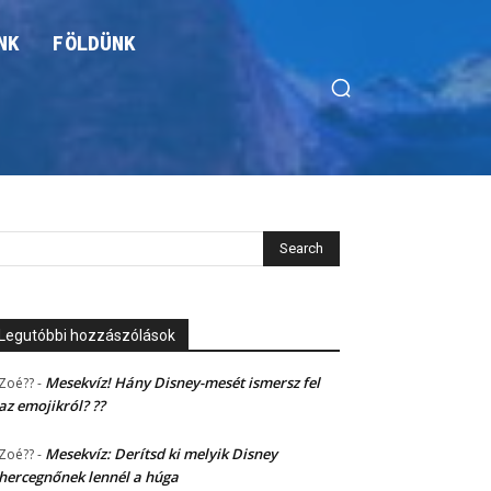
NK
FÖLDÜNK
Legutóbbi hozzászólások
Mesekvíz! Hány Disney-mesét ismersz fel
Zoé??
-
az emojikról? ??
Mesekvíz: Derítsd ki melyik Disney
Zoé??
-
hercegnőnek lennél a húga