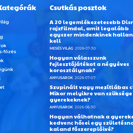
Kategórák
Csutkás posztok
A 20 legemlékezetesebb Dis
ilág
rajzfilmdal, amit legalább
egyszer mindenkinek hallan
ág
kell
rok
MESÉS VILÁG
2026-07-30
s-főzés
Hogyan válasszunk
ok
fejlesztőjátékot a négyéves
korosztálynak?
égünk
k
ANYUSAROK
2026-07-07
Szupinált vagy mezítlábas c
et
Mikor melyikre van szüksége
gyerekeknek?
ANYUSAROK
2026-06-30
Hogyan válhatnak a gyerek
kedvenc hősei egy születésn
kaland főszereplőivé?