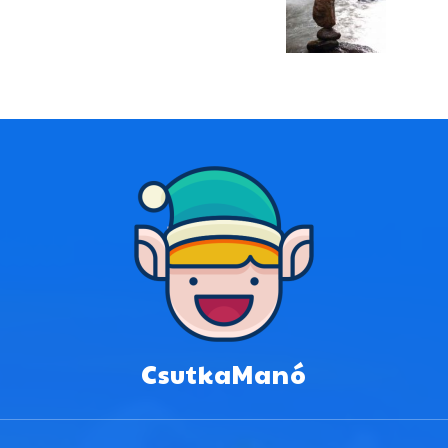
CsutkaManó