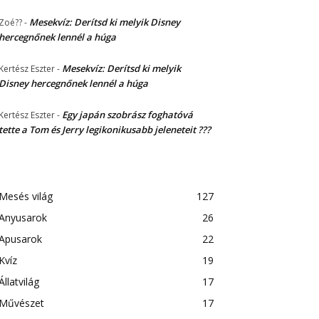
Mesekvíz: Derítsd ki melyik Disney
Zoé??
-
hercegnőnek lennél a húga
Mesekvíz: Derítsd ki melyik
Kertész Eszter
-
Disney hercegnőnek lennél a húga
Egy japán szobrász foghatóvá
Kertész Eszter
-
tette a Tom és Jerry legikonikusabb jeleneteit ???
Mesés világ
127
Anyusarok
26
Apusarok
22
Kvíz
19
Állatvilág
17
Művészet
17