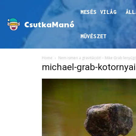
MESÉS VILÁG
ÁLL
CsutkaManó
MŰVÉSZET
Home
Nem ismeri a gravitációt! – Mike Grab lenyűg
michael-grab-kotornyai