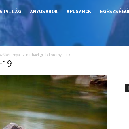
ATVILÁG
ANYUSAROK
APUSAROK
EGÉSZSÉGÜ
öző kőtornyai
michael-grab-kotornyai-19
-19