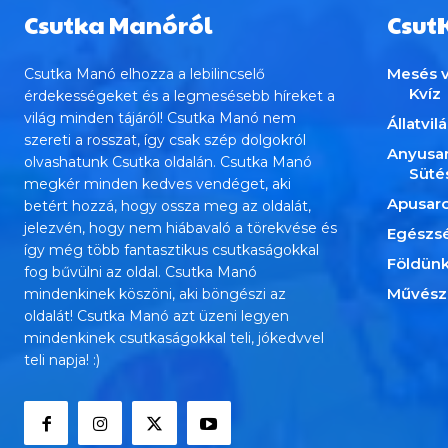
Csutka Manóról
Csut
Mesés v
Csutka Manó elhozza a lebilincselő
Kvíz
érdekességeket és a legmesésebb híreket a
világ minden tájáról! Csutka Manó nem
Állatvil
szereti a rosszat, így csak szép dolgokról
Anyusa
olvashatunk Csutka oldalán. Csutka Manó
Süté
megkér minden kedves vendéget, aki
Apusar
betért hozzá, hogy ossza meg az oldalát,
jelezvén, hogy nem hiábavaló a törekvése és
Egészs
így még több fantasztikus csutkaságokkal
Földün
fog bűvülni az oldal. Csutka Manó
Művész
mindenkinek köszöni, aki böngészi az
oldalát! Csutka Manó azt üzeni legyen
mindenkinek csutkaságokkal teli, jókedvvel
teli napja! :)