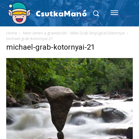
CsutkaManó
Home
Nem ismeri a gravitációt! – Mike Grab lenyűgöző kőtornyai
michael-grab-kotornyai-21
michael-grab-kotornyai-21