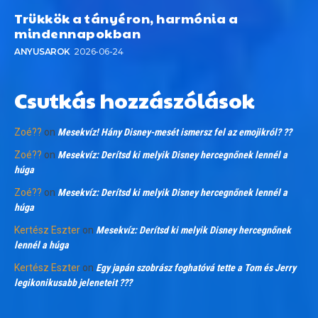
Trükkök a tányéron, harmónia a
mindennapokban
ANYUSAROK
2026-06-24
Csutkás hozzászólások
Zoé??
on
Mesekvíz! Hány Disney-mesét ismersz fel az emojikról? ??
Zoé??
on
Mesekvíz: Derítsd ki melyik Disney hercegnőnek lennél a
húga
Zoé??
on
Mesekvíz: Derítsd ki melyik Disney hercegnőnek lennél a
húga
Kertész Eszter
on
Mesekvíz: Derítsd ki melyik Disney hercegnőnek
lennél a húga
Kertész Eszter
on
Egy japán szobrász foghatóvá tette a Tom és Jerry
legikonikusabb jeleneteit ???