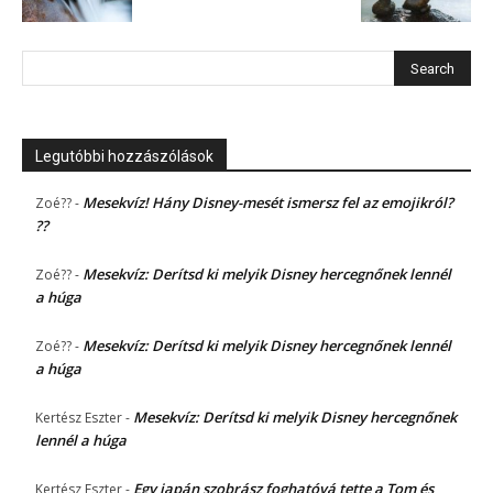
Legutóbbi hozzászólások
Mesekvíz! Hány Disney-mesét ismersz fel az emojikról?
Zoé??
-
??
Mesekvíz: Derítsd ki melyik Disney hercegnőnek lennél
Zoé??
-
a húga
Mesekvíz: Derítsd ki melyik Disney hercegnőnek lennél
Zoé??
-
a húga
Mesekvíz: Derítsd ki melyik Disney hercegnőnek
Kertész Eszter
-
lennél a húga
Egy japán szobrász foghatóvá tette a Tom és
Kertész Eszter
-