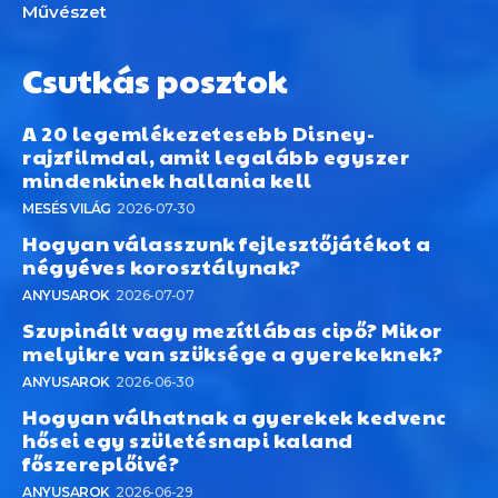
Művészet
Csutkás posztok
A 20 legemlékezetesebb Disney-
rajzfilmdal, amit legalább egyszer
mindenkinek hallania kell
MESÉS VILÁG
2026-07-30
Hogyan válasszunk fejlesztőjátékot a
négyéves korosztálynak?
ANYUSAROK
2026-07-07
Szupinált vagy mezítlábas cipő? Mikor
melyikre van szüksége a gyerekeknek?
ANYUSAROK
2026-06-30
Hogyan válhatnak a gyerekek kedvenc
hősei egy születésnapi kaland
főszereplőivé?
ANYUSAROK
2026-06-29