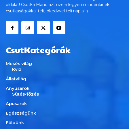
oldalát! Csutka Manó azt üzeni legyen mindenkinek
csutkaságokkal teli, jókedvvel teli napja! :)
CsutKategórák
Mesés világ
Kvíz
Állatvilág
Anyusarok
Sütés-főzés
Apusarok
Egészségünk
Földünk