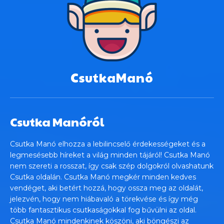
CsutkaManó
Csutka Manóról
Csutka Manó elhozza a lebilincselő érdekességeket és a
legmesésebb híreket a világ minden tájáról! Csutka Manó
nem szereti a rosszat, így csak szép dolgokról olvashatunk
Csutka oldalán. Csutka Manó megkér minden kedves
vendéget, aki betért hozzá, hogy ossza meg az oldalát,
jelezvén, hogy nem hiábavaló a törekvése és így még
több fantasztikus csutkaságokkal fog bűvülni az oldal.
Csutka Manó mindenkinek köszöni, aki böngészi az