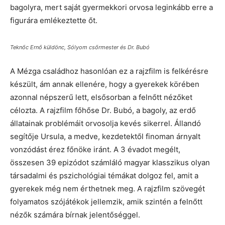
bagolyra, mert saját gyermekkori orvosa leginkább erre a
figurára emlékeztette őt.
Teknőc Ernő küldönc, Sólyom csőrmester és Dr. Bubó
A Mézga családhoz hasonlóan ez a rajzfilm is felkérésre
készült, ám annak ellenére, hogy a gyerekek körében
azonnal népszerű lett, elsősorban a felnőtt nézőket
célozta. A rajzfilm főhőse Dr. Bubó, a bagoly, az erdő
állatainak problémáit orvosolja kevés sikerrel. Állandó
segítője Ursula, a medve, kezdetektől finoman árnyalt
vonzódást érez főnöke iránt. A 3 évadot megélt,
összesen 39 epizódot számláló magyar klasszikus olyan
társadalmi és pszichológiai témákat dolgoz fel, amit a
gyerekek még nem érthetnek meg. A rajzfilm szövegét
folyamatos szójátékok jellemzik, amik szintén a felnőtt
nézők számára bírnak jelentőséggel.