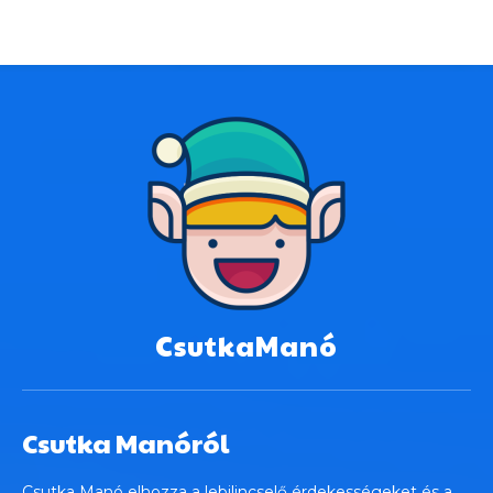
CsutkaManó
Csutka Manóról
Csutka Manó elhozza a lebilincselő érdekességeket és a