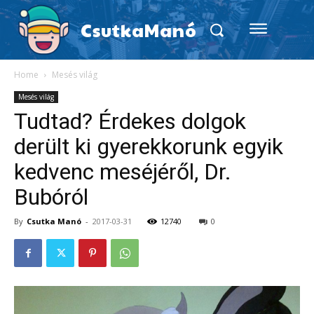
CsutkaManó
Home
Mesés világ
Mesés világ
Tudtad? Érdekes dolgok
derült ki gyerekkorunk egyik
kedvenc meséjéről, Dr.
Bubóról
By
Csutka Manó
-
2017-03-31
12740
0