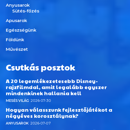
Anyusarok
Sütés-főzés
Apusarok
Egészségünk
Földünk
Művészet
Csutkás posztok
A 20 legemlékezetesebb Disney-
rajzfilmdal, amit legalább egyszer
mindenkinek hallania kell
MESÉS VILÁG
2026-07-30
Hogyan válasszunk fejlesztőjátékot a
négyéves korosztálynak?
ANYUSAROK
2026-07-07