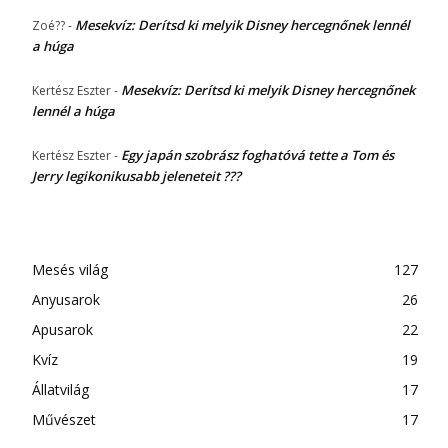
Mesekvíz: Derítsd ki melyik Disney hercegnőnek lennél
Zoé??
-
a húga
Mesekvíz: Derítsd ki melyik Disney hercegnőnek
Kertész Eszter
-
lennél a húga
Egy japán szobrász foghatóvá tette a Tom és
Kertész Eszter
-
Jerry legikonikusabb jeleneteit ???
Mesés világ
127
Anyusarok
26
Apusarok
22
Kvíz
19
Állatvilág
17
Művészet
17