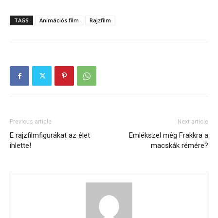
TAGS
Animációs film
Rajzfilm
Previous article
Next article
E rajzfilmfigurákat az élet
Emlékszel még Frakkra a
ihlette!
macskák rémére?