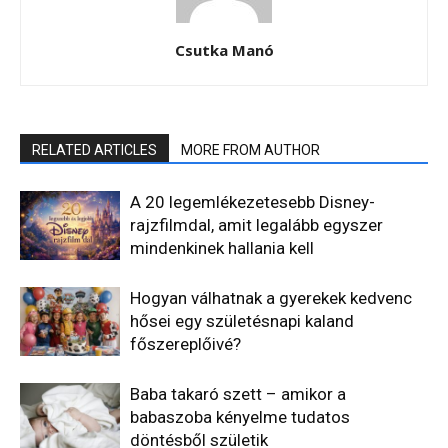
Csutka Manó
RELATED ARTICLES
MORE FROM AUTHOR
A 20 legemlékezetesebb Disney-
rajzfilmdal, amit legalább egyszer
mindenkinek hallania kell
Hogyan válhatnak a gyerekek kedvenc
hősei egy születésnapi kaland
főszereplőivé?
Baba takaró szett – amikor a
babaszoba kényelme tudatos
döntésből születik