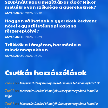
Szupinált vagy mezítlábas cipő? Mikor
melyikre van szüksége a gyerekeknek?
ANYUSAROK
2026-06-30
Hogyan válhatnak a gyerekek kedvenc
hősei egy születésnapi kaland
főszereplőivé?
ANYUSAROK
2026-06-29
Trükkök a tányéron, harmónia a
mindennapokban
ANYUSAROK
2026-06-24
Csutkás hozzászólások
Zoé??
on
Mesekvíz! Hány Disney-mesét ismersz fel az emojikról? ??
Zoé??
on
Mesekvíz: Derítsd ki melyik Disney hercegnőnek lennél a
húga
Zoé??
on
Mesekvíz: Derítsd ki melyik Disney hercegnőnek lennél a