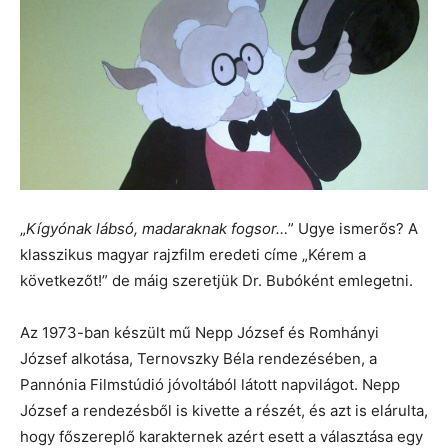
„
Kígyónak lábsó, madaraknak fogsor…
” Ugye ismerős? A
klasszikus magyar rajzfilm eredeti címe „Kérem a
következőt!” de máig szeretjük Dr. Bubóként emlegetni.
Az 1973-ban készült mű Nepp József és Romhányi
József alkotása, Ternovszky Béla rendezésében, a
Pannónia Filmstúdió jóvoltából látott napvilágot. Nepp
József a rendezésből is kivette a részét, és azt is elárulta,
hogy főszereplő karakternek azért esett a választása egy