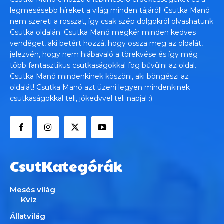
legmesésebb híreket a világ minden tájáról! Csutka Manó
nem szereti a rosszat, így csak szép dolgokról olvashatunk
Csutka oldalán. Csutka Manó megkér minden kedves
vendéget, aki betért hozzá, hogy ossza meg az oldalát,
jelezvén, hogy nem hiábavaló a törekvése és így még
több fantasztikus csutkaságokkal fog bűvülni az oldal.
Csutka Manó mindenkinek köszöni, aki böngészi az
oldalát! Csutka Manó azt üzeni legyen mindenkinek
csutkaságokkal teli, jókedvvel teli napja! :)
CsutKategórák
Mesés világ
Kvíz
Állatvilág