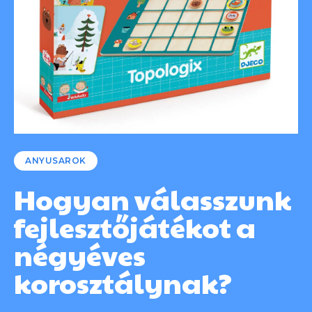
ANYUSAROK
Hogyan válasszunk
fejlesztőjátékot a
négyéves
korosztálynak?