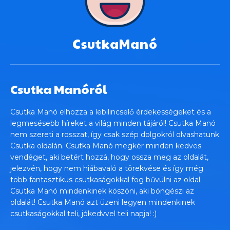
CsutkaManó
Csutka Manóról
Csutka Manó elhozza a lebilincselő érdekességeket és a
legmesésebb híreket a világ minden tájáról! Csutka Manó
nem szereti a rosszat, így csak szép dolgokról olvashatunk
Csutka oldalán. Csutka Manó megkér minden kedves
vendéget, aki betért hozzá, hogy ossza meg az oldalát,
jelezvén, hogy nem hiábavaló a törekvése és így még
több fantasztikus csutkaságokkal fog bűvülni az oldal.
Csutka Manó mindenkinek köszöni, aki böngészi az
oldalát! Csutka Manó azt üzeni legyen mindenkinek
csutkaságokkal teli, jókedvvel teli napja! :)