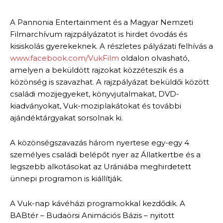
A Pannonia Entertainment és a Magyar Nemzeti
Filmarchívum rajzpályázatot is hirdet óvodás és
kisiskolás gyerekeknek. A részletes pályázati felhívás a
www.facebook.com/VukFilm
oldalon olvasható,
amelyen a beküldött rajzokat közzéteszik és a
közönség is szavazhat. A rajzpályázat beküldői között
családi mozijegyeket, könyvjutalmakat, DVD-
kiadványokat, Vuk-moziplakátokat és további
ajándéktárgyakat sorsolnak ki.
A közönségszavazás három nyertese egy-egy 4
személyes családi belépőt nyer az Állatkertbe és a
legszebb alkotásokat az Urániába meghirdetett
ünnepi programon is kiállítják.
A Vuk-nap kávéházi programokkal kezdődik. A
BABtér – Budaörsi Animációs Bázis – nyitott