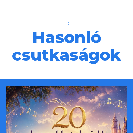
Hasonló
csutkaságok