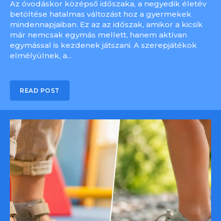
Az óvodáskor középső időszaka, a negyedik életév
betöltése hatalmas változást hoz a gyermekek
mindennapjaiban. Ez az az időszak, amikor a kicsik
már nemcsak egymás mellett, hanem aktívan
egymással is kezdenek játszani. A szerepjátékok
elmélyülnek, a...
READ POST