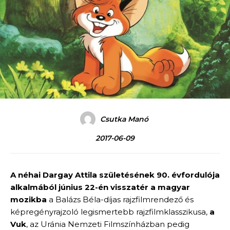
Csutka Manó
2017-06-09
A néhai Dargay Attila születésének 90. évfordulója
alkalmából június 22-én visszatér a magyar
mozikba
a Balázs Béla-díjas rajzfilmrendező és
képregényrajzoló legismertebb rajzfilmklasszikusa,
a
Vuk
, az Uránia Nemzeti Filmszínházban pedig