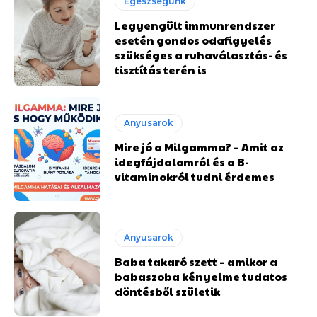
Egészségünk
Legyengült immunrendszer
esetén gondos odafigyelés
szükséges a ruhaválasztás- és
tisztítás terén is
Anyusarok
Mire jó a Milgamma? – Amit az
idegfájdalomról és a B-
vitaminokról tudni érdemes
Anyusarok
Baba takaró szett – amikor a
babaszoba kényelme tudatos
döntésből születik