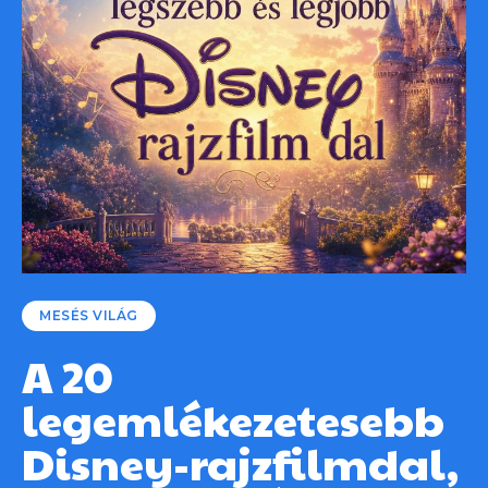
MESÉS VILÁG
A 20
legemlékezetesebb
Disney-rajzfilmdal,