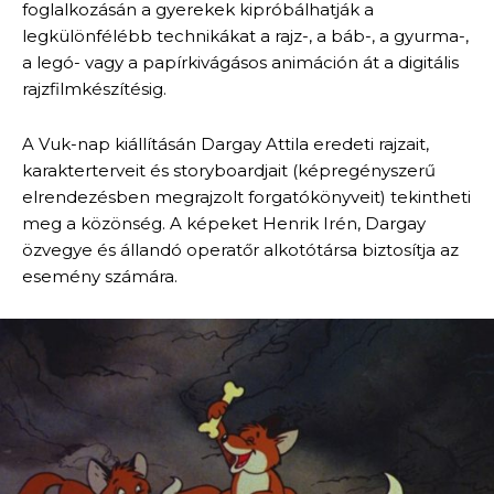
foglalkozásán a gyerekek kipróbálhatják a
legkülönfélébb technikákat a rajz-, a báb-, a gyurma-,
a legó- vagy a papírkivágásos animáción át a digitális
rajzfilmkészítésig.
A Vuk-nap kiállításán Dargay Attila eredeti rajzait,
karakterterveit és storyboardjait (képregényszerű
elrendezésben megrajzolt forgatókönyveit) tekintheti
meg a közönség. A képeket Henrik Irén, Dargay
özvegye és állandó operatőr alkotótársa biztosítja az
esemény számára.