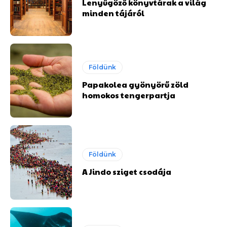
Lenyűgöző könyvtárak a világ
minden tájáról
Földünk
Papakolea gyönyörű zöld
homokos tengerpartja
Földünk
A Jindo sziget csodája