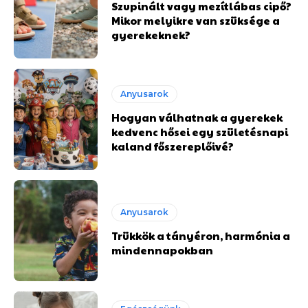
Szupinált vagy mezítlábas cipő?
Mikor melyikre van szüksége a
gyerekeknek?
Anyusarok
Hogyan válhatnak a gyerekek
kedvenc hősei egy születésnapi
kaland főszereplőivé?
Anyusarok
Trükkök a tányéron, harmónia a
mindennapokban