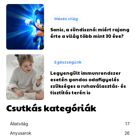
Mesés világ
Sonic, a sündisznó: miért rajong
érte a világ több mint 30 éve?
Egészségünk
Legyengült immunrendszer
esetén gondos odafigyelés
szükséges a ruhaválasztás- és
tisztítás terén is
Csutkás kategóriák
Állatvilág
17
Anyusarok
26