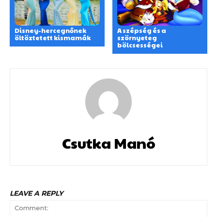
Disney-hercegnőnek
A szépség és a
öltöztetett kismamák
szörnyeteg
bölcsességei
Csutka Manó
LEAVE A REPLY