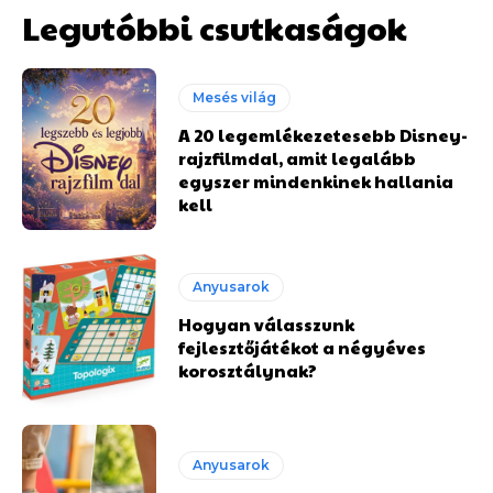
Legutóbbi csutkaságok
Mesés világ
A 20 legemlékezetesebb Disney-
rajzfilmdal, amit legalább
egyszer mindenkinek hallania
kell
Anyusarok
Hogyan válasszunk
fejlesztőjátékot a négyéves
korosztálynak?
Anyusarok