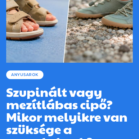
ANYUSAROK
Szupinált vagy
mezítlábas cipő?
Mikor melyikre van
szüksége a