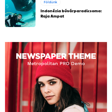
Földünk
Indonézia búvárparadicsoma:
Raja Ampat