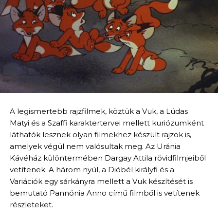
A legismertebb rajzfilmek, köztük a Vuk, a Lúdas
Matyi és a Szaffi karaktertervei mellett kuriózumként
láthatók lesznek olyan filmekhez készült rajzok is,
amelyek végül nem valósultak meg. Az Uránia
Kávéház különtermében Dargay Attila rövidfilmjeiből
vetítenek. A három nyúl, a Dióbél királyfi és a
Variációk egy sárkányra mellett a Vuk készítését is
bemutató Pannónia Anno című filmből is vetítenek
részleteket.