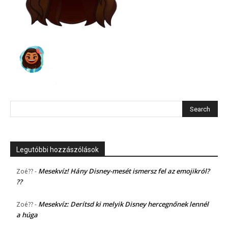
Legutóbbi hozzászólások
Mesekvíz! Hány Disney-mesét ismersz fel az emojikról?
Zoé??
-
??
Mesekvíz: Derítsd ki melyik Disney hercegnőnek lennél
Zoé??
-
a húga