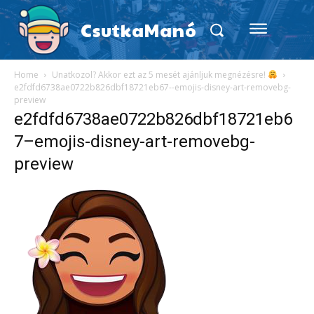
CsutkaManó
Home
Unatkozol? Akkor ezt az 5 mesét ajánljuk megnézésre!
e2fdfd6738ae0722b826dbf18721eb67--emojis-disney-art-removebg-
preview
e2fdfd6738ae0722b826dbf18721eb6
7–emojis-disney-art-removebg-
preview