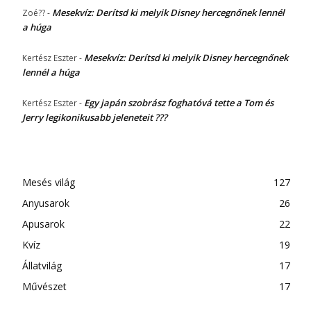
Mesekvíz: Derítsd ki melyik Disney hercegnőnek lennél
Zoé??
-
a húga
Mesekvíz: Derítsd ki melyik Disney hercegnőnek
Kertész Eszter
-
lennél a húga
Egy japán szobrász foghatóvá tette a Tom és
Kertész Eszter
-
Jerry legikonikusabb jeleneteit ???
Mesés világ
127
Anyusarok
26
Apusarok
22
Kvíz
19
Állatvilág
17
Művészet
17