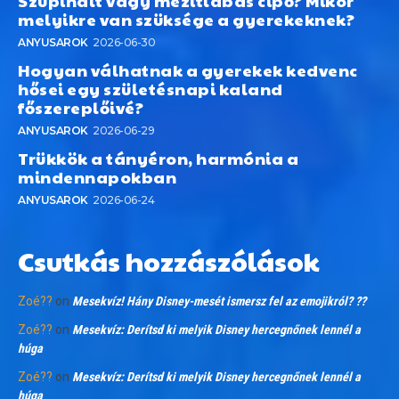
Szupinált vagy mezítlábas cipő? Mikor
melyikre van szüksége a gyerekeknek?
ANYUSAROK
2026-06-30
Hogyan válhatnak a gyerekek kedvenc
hősei egy születésnapi kaland
főszereplőivé?
ANYUSAROK
2026-06-29
Trükkök a tányéron, harmónia a
mindennapokban
ANYUSAROK
2026-06-24
Csutkás hozzászólások
Zoé??
on
Mesekvíz! Hány Disney-mesét ismersz fel az emojikról? ??
Zoé??
on
Mesekvíz: Derítsd ki melyik Disney hercegnőnek lennél a
húga
Zoé??
on
Mesekvíz: Derítsd ki melyik Disney hercegnőnek lennél a
húga