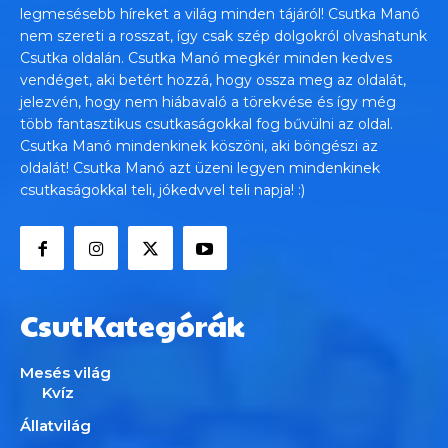
legmesésebb híreket a világ minden tájáról! Csutka Manó
nem szereti a rosszat, így csak szép dolgokról olvashatunk
Csutka oldalán. Csutka Manó megkér minden kedves
vendéget, aki betért hozzá, hogy ossza meg az oldalát,
jelezvén, hogy nem hiábavaló a törekvése és így még
több fantasztikus csutkaságokkal fog bűvülni az oldal.
Csutka Manó mindenkinek köszöni, aki böngészi az
oldalát! Csutka Manó azt üzeni legyen mindenkinek
csutkaságokkal teli, jókedvvel teli napja! :)
CsutKategórák
Mesés világ
Kvíz
Állatvilág