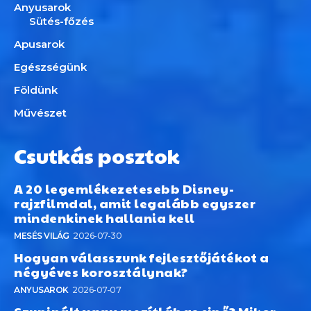
Anyusarok
Sütés-főzés
Apusarok
Egészségünk
Földünk
Művészet
Csutkás posztok
A 20 legemlékezetesebb Disney-
rajzfilmdal, amit legalább egyszer
mindenkinek hallania kell
MESÉS VILÁG
2026-07-30
Hogyan válasszunk fejlesztőjátékot a
négyéves korosztálynak?
ANYUSAROK
2026-07-07