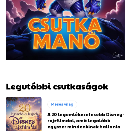
Legutóbbi csutkaságok
Mesés világ
A 20 legemlékezetesebb Disney-
rajzfilmdal, amit legalább
egyszer mindenkinek hallania