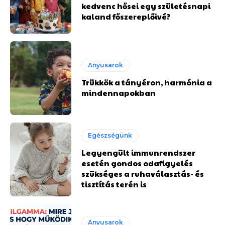
kedvenc hősei egy születésnapi
kaland főszereplőivé?
Anyusarok
Trükkök a tányéron, harmónia a
mindennapokban
Egészségünk
Legyengült immunrendszer
esetén gondos odafigyelés
szükséges a ruhaválasztás- és
tisztítás terén is
Anyusarok