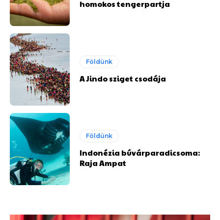
homokos tengerpartja
Földünk
A Jindo sziget csodája
Földünk
Indonézia búvárparadicsoma:
Raja Ampat