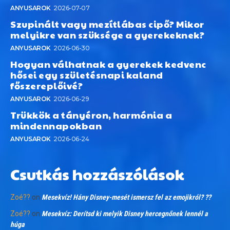
ANYUSAROK
2026-07-07
Szupinált vagy mezítlábas cipő? Mikor
melyikre van szüksége a gyerekeknek?
ANYUSAROK
2026-06-30
Hogyan válhatnak a gyerekek kedvenc
hősei egy születésnapi kaland
főszereplőivé?
ANYUSAROK
2026-06-29
Trükkök a tányéron, harmónia a
mindennapokban
ANYUSAROK
2026-06-24
Csutkás hozzászólások
Zoé??
on
Mesekvíz! Hány Disney-mesét ismersz fel az emojikról? ??
Zoé??
on
Mesekvíz: Derítsd ki melyik Disney hercegnőnek lennél a
húga