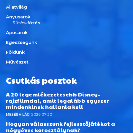
Állatvilág
Anyusarok
Sütés-főzés
Apusarok
Egészségünk
Földünk
Művészet
Csutkás posztok
A 20 legemlékezetesebb Disney-
rajzfilmdal, amit legalább egyszer
mindenkinek hallania kell
MESÉS VILÁG
2026-07-30
Hogyan válasszunk fejlesztőjátékot a
négyéves korosztálynak?