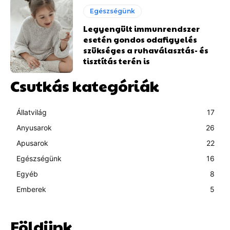
Egészségünk
Legyengült immunrendszer
esetén gondos odafigyelés
szükséges a ruhaválasztás- és
tisztítás terén is
Csutkás kategóriák
Állatvilág
17
Anyusarok
26
Apusarok
22
Egészségünk
16
Egyéb
8
Emberek
5
Földünk