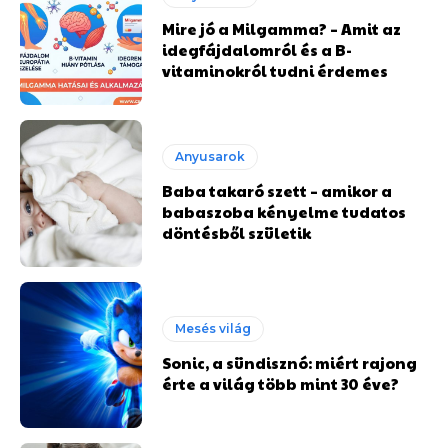
Mire jó a Milgamma? – Amit az
idegfájdalomról és a B-
vitaminokról tudni érdemes
Anyusarok
Baba takaró szett – amikor a
babaszoba kényelme tudatos
döntésből születik
Mesés világ
Sonic, a sündisznó: miért rajong
érte a világ több mint 30 éve?