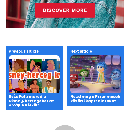
Previous article
Next article
Kvíz: Felismered a
Nézd meg a Pixar mesék
Disney-hercegeket az
közötti kapcsolatokat
orcájuk nélkül?