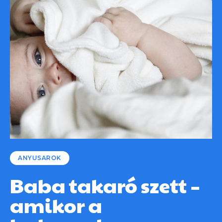
ANYUSAROK
Baba takaró szett –
amikor a