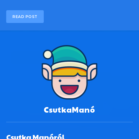
READ POST
CsutkaManó
Csutka Manóról