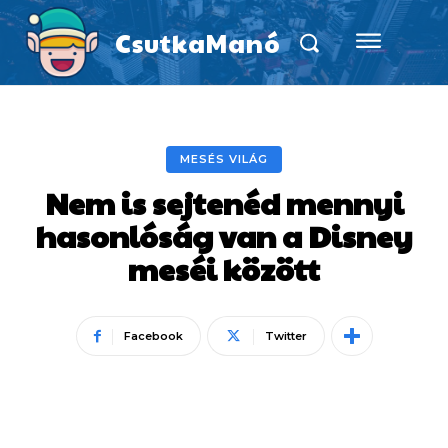
CsutkaManó
MESÉS VILÁG
Nem is sejtenéd mennyi
hasonlóság van a Disney
meséi között
Facebook
Twitter