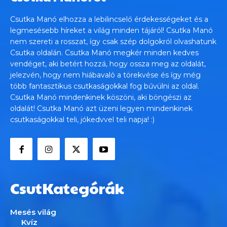
Csutka Manó elhozza a lebilincselő érdekességeket és a
legmesésebb híreket a világ minden tájáról! Csutka Manó
nem szereti a rosszat, így csak szép dolgokról olvashatunk
Csutka oldalán. Csutka Manó megkér minden kedves
vendéget, aki betért hozzá, hogy ossza meg az oldalát,
jelezvén, hogy nem hiábavaló a törekvése és így még
több fantasztikus csutkaságokkal fog bűvülni az oldal.
Csutka Manó mindenkinek köszöni, aki böngészi az
oldalát! Csutka Manó azt üzeni legyen mindenkinek
csutkaságokkal teli, jókedvvel teli napja! :)
CsutKategórák
Mesés világ
Kvíz