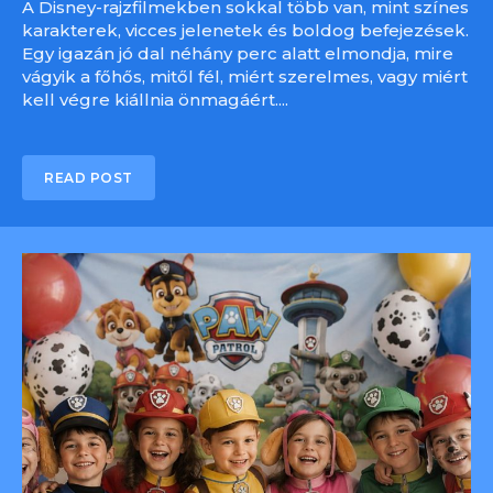
A Disney-rajzfilmekben sokkal több van, mint színes
karakterek, vicces jelenetek és boldog befejezések.
Egy igazán jó dal néhány perc alatt elmondja, mire
vágyik a főhős, mitől fél, miért szerelmes, vagy miért
kell végre kiállnia önmagáért....
READ POST