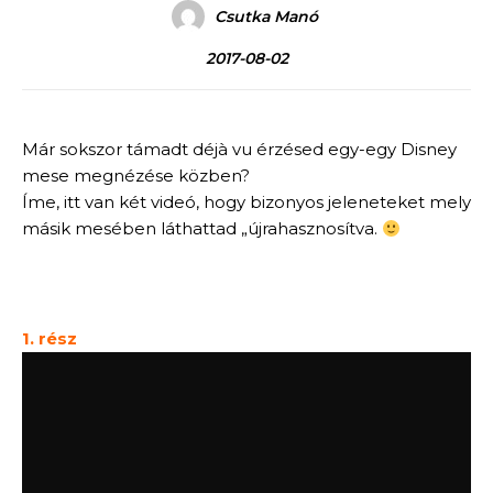
Csutka Manó
2017-08-02
Már sokszor támadt déjà vu érzésed egy-egy Disney
mese megnézése közben?
Íme, itt van két videó, hogy bizonyos jeleneteket mely
másik mesében láthattad „újrahasznosítva.
1. rész