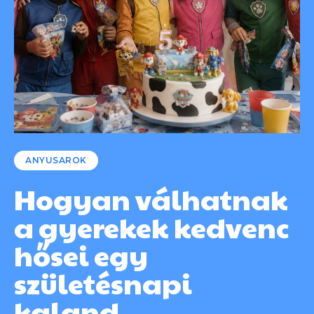
ANYUSAROK
Hogyan válhatnak
a gyerekek kedvenc
hősei egy
születésnapi
kaland