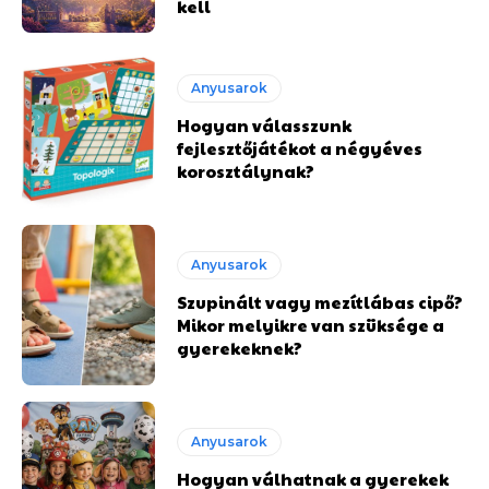
kell
Anyusarok
Hogyan válasszunk
fejlesztőjátékot a négyéves
korosztálynak?
Anyusarok
Szupinált vagy mezítlábas cipő?
Mikor melyikre van szüksége a
gyerekeknek?
Anyusarok
Hogyan válhatnak a gyerekek